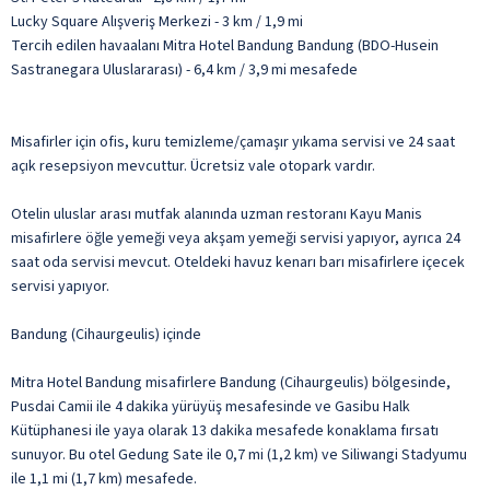
Lucky Square Alışveriş Merkezi - 3 km / 1,9 mi
Tercih edilen havaalanı Mitra Hotel Bandung Bandung (BDO-Husein
Sastranegara Uluslararası) - 6,4 km / 3,9 mi mesafede
Misafirler için ofis, kuru temizleme/çamaşır yıkama servisi ve 24 saat
açık resepsiyon mevcuttur. Ücretsiz vale otopark vardır.
Otelin uluslar arası mutfak alanında uzman restoranı Kayu Manis
misafirlere öğle yemeği veya akşam yemeği servisi yapıyor, ayrıca 24
saat oda servisi mevcut. Oteldeki havuz kenarı barı misafirlere içecek
servisi yapıyor.
Bandung (Cihaurgeulis) içinde
Mitra Hotel Bandung misafirlere Bandung (Cihaurgeulis) bölgesinde,
Pusdai Camii ile 4 dakika yürüyüş mesafesinde ve Gasibu Halk
Kütüphanesi ile yaya olarak 13 dakika mesafede konaklama fırsatı
sunuyor. Bu otel Gedung Sate ile 0,7 mi (1,2 km) ve Siliwangi Stadyumu
ile 1,1 mi (1,7 km) mesafede.