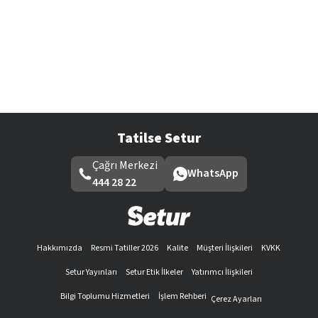
Tatilse Setur
Çağrı Merkezi
WhatsApp
444 28 22
Hakkımızda
Resmi Tatiller 2026
Kalite
Müşteri İlişkileri
KVKK
Setur Yayınları
Setur Etik İlkeler
Yatırımcı İlişkileri
Bilgi Toplumu Hizmetleri
İşlem Rehberi
Çerez Ayarları