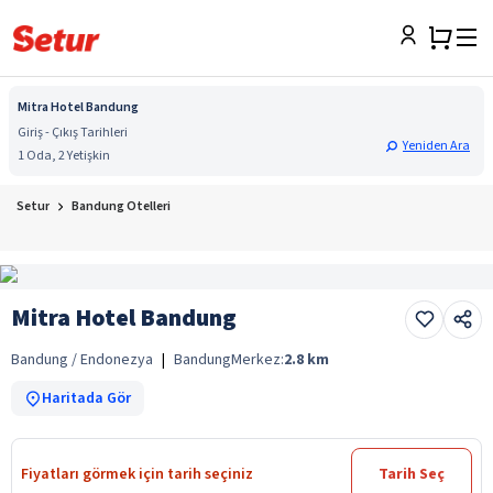
Mitra Hotel Bandung
Giriş - Çıkış Tarihleri
Yeniden Ara
1 Oda, 2 Yetişkin
Setur
Bandung Otelleri
Mitra Hotel Bandung
Bandung / Endonezya
|
Bandung
Merkez:
2.8
km
Haritada Gör
Fiyatları görmek için tarih seçiniz
Tarih Seç