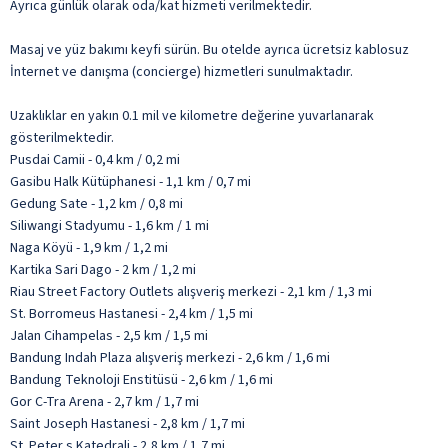
Ayrıca günlük olarak oda/kat hizmeti verilmektedir.
Masaj ve yüz bakımı keyfi sürün. Bu otelde ayrıca ücretsiz kablosuz
İnternet ve danışma (concierge) hizmetleri sunulmaktadır.
Uzaklıklar en yakın 0.1 mil ve kilometre değerine yuvarlanarak
gösterilmektedir.
Pusdai Camii - 0,4 km / 0,2 mi
Gasibu Halk Kütüphanesi - 1,1 km / 0,7 mi
Gedung Sate - 1,2 km / 0,8 mi
Siliwangi Stadyumu - 1,6 km / 1 mi
Naga Köyü - 1,9 km / 1,2 mi
Kartika Sari Dago - 2 km / 1,2 mi
Riau Street Factory Outlets alışveriş merkezi - 2,1 km / 1,3 mi
St. Borromeus Hastanesi - 2,4 km / 1,5 mi
Jalan Cihampelas - 2,5 km / 1,5 mi
Bandung Indah Plaza alışveriş merkezi - 2,6 km / 1,6 mi
Bandung Teknoloji Enstitüsü - 2,6 km / 1,6 mi
Gor C-Tra Arena - 2,7 km / 1,7 mi
Saint Joseph Hastanesi - 2,8 km / 1,7 mi
St. Peter s Katedrali - 2,8 km / 1,7 mi