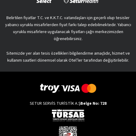
Belirtilen fiyatlar T.C. ve K.K.T.C. vatandaşları için geçerli olup tesisler
yabancı uyruklu misafirlerden fiyat farkı talep edebilmektedir. Yabancı
uyruklu misafirlere uygulanacak fiyatları çağrı merkezimizden
öğrenebilirsiniz.
Sitemizde yer alan tesis özellikleri bilgilendirme amaçlıdır, hizmet ve
kullanım saatleri dönemsel olarak Otel’ler tarafından değişitirilebilir.
SETUR SERVİS TURİSTİK A.Ş
Belge No: 728