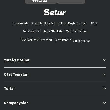
444 28 22
Hakkımızda
Resmi Tatiller 2026
Kalite
Müşteri İlişkileri
KVKK
Setur Yayınları
Setur Etik İlkeler
Yatırımcı İlişkileri
Bilgi Toplumu Hizmetleri
İşlem Rehberi
Çerez Ayarları
Yurt İçi Oteller
Otel Temaları
Turlar
Kampanyalar