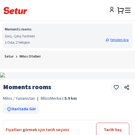
Moments rooms
Giriş - Çıkış Tarihleri
Yeniden Ara
1 Oda, 2 Yetişkin
Setur
Milos Otelleri
Moments rooms
Milos / Yunanistan
|
Milos
Merkez:
5.9
km
Haritada Gör
Fiyatları görmek için tarih seçiniz
Tarih Seç