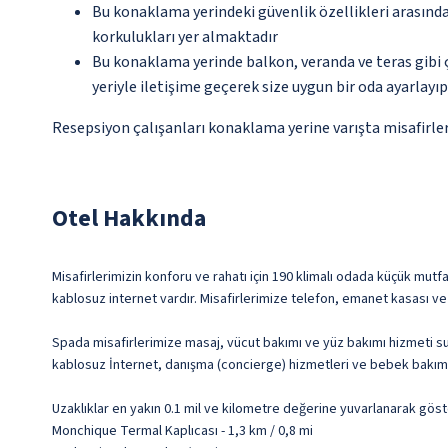
Bu konaklama yerindeki güvenlik özellikleri arasın
korkulukları yer almaktadır
Bu konaklama yerinde balkon, veranda ve teras gibi 
yeriyle iletişime geçerek size uygun bir oda ayarlayı
Resepsiyon çalışanları konaklama yerine varışta misafirleri
Otel Hakkında
Misafirlerimizin konforu ve rahatı için 190 klimalı odada küçük mutfa
kablosuz internet vardır. Misafirlerimize telefon, emanet kasası ve 
Spada misafirlerimize masaj, vücut bakımı ve yüz bakımı hizmeti sun
kablosuz İnternet, danışma (concierge) hizmetleri ve bebek bakımı (
Uzaklıklar en yakın 0.1 mil ve kilometre değerine yuvarlanarak göst
Monchique Termal Kaplıcası - 1,3 km / 0,8 mi