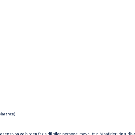
lararası).
resepsiyon ve birden fazla dil bilen personel mevcuttur. Misafirler için gidiş