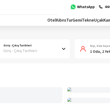
WhatsApp
444
Otel
Kıbrıs
Tur
Gemi
Tekne
Uçak
Ka
Giriş - Çıkış Tarihleri
Kişi, Oda Sayıs
Giriş - Çıkış Tarihleri
1 Oda, 2 Ye