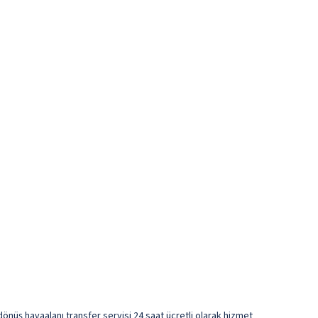
-dönüş havaalanı transfer servisi 24 saat ücretli olarak hizmet