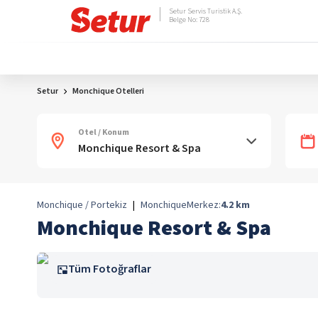
Setur Servis Turistik A.Ş.
Belge No: 728
Setur
Monchique Otelleri
Otel / Konum
Monchique / Portekiz
|
Monchique
Merkez:
4.2
km
Monchique Resort & Spa
Tüm Fotoğraflar