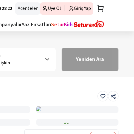
 28 22
Acenteler
Üye Ol
Giriş Yap
mpanyalar
Yaz Fırsatları
SeturKids
ı
Yeniden Ara
tişkin
Haritada Gör