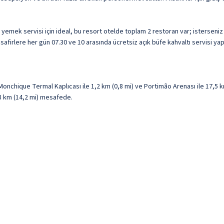
yemek servisi için ideal, bu resort otelde toplam 2 restoran var; isterseniz 
afirlere her gün 07.30 ve 10 arasında ücretsiz açık büfe kahvaltı servisi yap
ique Termal Kaplıcası ile 1,2 km (0,8 mi) ve Portimão Arenası ile 17,5 km 
22,8 km (14,2 mi) mesafede.