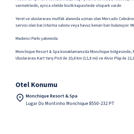
vermektedir, ayrıca otelde kısıtlı kapasitede otopark vardır.
Yerel ve uluslararası mutfak alanında uzman olan Mercado Culinário 
servisi olan bar/oturma salonu veya havuz kenarı barı bulunuyor. Mis
Madenci Parkı yakınında
Monchique Resort & Spa konaklamanızda Monchique bölgesinde, Monch
Uluslararası Kart Yarış Pisti ile 20,6 km (12,8 mi) ve Alvor Plajı ile 
Otel Konumu
Monchique Resort & Spa
Lugar Do Montinho Monchique 8550-232 PT