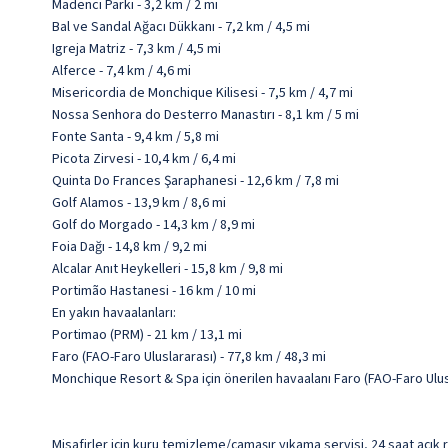
Madenci Parkı - 3,2 km / 2 mi
Bal ve Sandal Ağacı Dükkanı - 7,2 km / 4,5 mi
Igreja Matriz - 7,3 km / 4,5 mi
Alferce - 7,4 km / 4,6 mi
Misericordia de Monchique Kilisesi - 7,5 km / 4,7 mi
Nossa Senhora do Desterro Manastırı - 8,1 km / 5 mi
Fonte Santa - 9,4 km / 5,8 mi
Picota Zirvesi - 10,4 km / 6,4 mi
Quinta Do Frances Şaraphanesi - 12,6 km / 7,8 mi
Golf Alamos - 13,9 km / 8,6 mi
Golf do Morgado - 14,3 km / 8,9 mi
Foia Dağı - 14,8 km / 9,2 mi
Alcalar Anıt Heykelleri - 15,8 km / 9,8 mi
Portimão Hastanesi - 16 km / 10 mi
En yakın havaalanları:
Portimao (PRM) - 21 km / 13,1 mi
Faro (FAO-Faro Uluslararası) - 77,8 km / 48,3 mi
Monchique Resort & Spa için önerilen havaalanı Faro (FAO-Faro Ulus
Misafirler için kuru temizleme/çamaşır yıkama servisi, 24 saat açık 