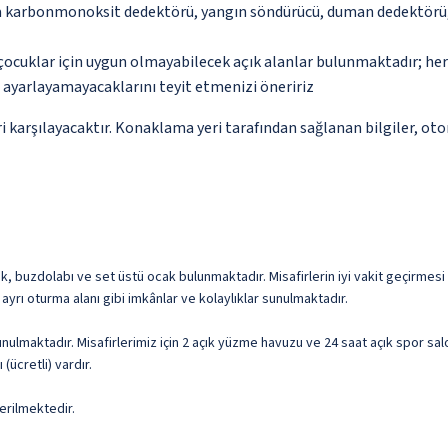
da karbonmonoksit dedektörü, yangın söndürücü, duman dedektörü, 
çocuklar için uygun olmayabilecek açık alanlar bulunmaktadır; he
p ayarlayamayacaklarını teyit etmenizi öneririz
 karşılayacaktır. Konaklama yeri tarafından sağlanan bilgiler, otoma
k, buzdolabı ve set üstü ocak bulunmaktadır. Misafirlerin iyi vakit geçirmesi 
ayrı oturma alanı gibi imkânlar ve kolaylıklar sunulmaktadır.
ulmaktadır. Misafirlerimiz için 2 açık yüzme havuzu ve 24 saat açık spor salo
ücretli) vardır.
erilmektedir.