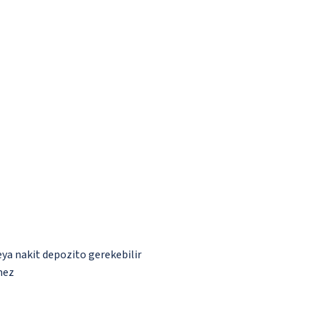
eya nakit depozito gerekebilir
mez