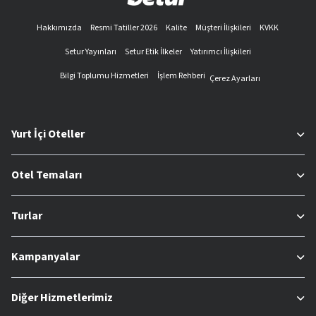
Hakkımızda
Resmi Tatiller 2026
Kalite
Müşteri İlişkileri
KVKK
Setur Yayınları
Setur Etik İlkeler
Yatırımcı İlişkileri
Bilgi Toplumu Hizmetleri
İşlem Rehberi
Çerez Ayarları
Yurt İçi Oteller
Otel Temaları
Turlar
Kampanyalar
Diğer Hizmetlerimiz