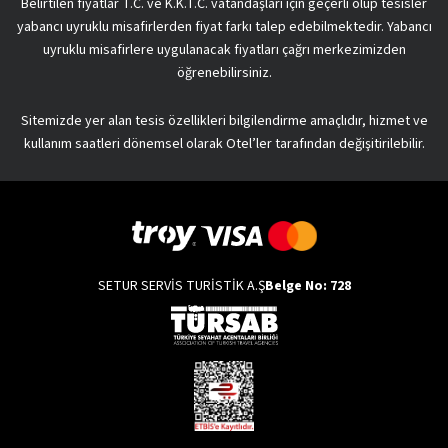
Belirtilen fiyatlar T.C. ve K.K.T.C. vatandaşları için geçerli olup tesisler
yabancı uyruklu misafirlerden fiyat farkı talep edebilmektedir. Yabancı
uyruklu misafirlere uygulanacak fiyatları çağrı merkezimizden
öğrenebilirsiniz.
Sitemizde yer alan tesis özellikleri bilgilendirme amaçlıdır, hizmet ve
kullanım saatleri dönemsel olarak Otel’ler tarafından değişitirilebilir.
SETUR SERVİS TURİSTİK A.Ş
Belge No: 728