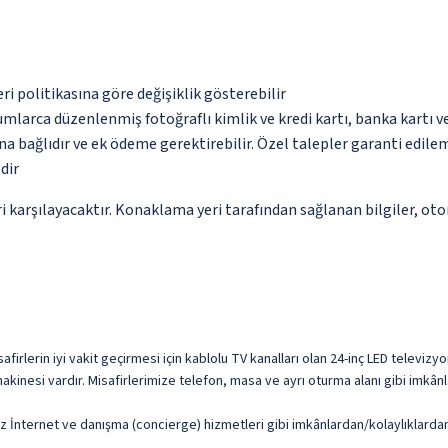
eri politikasına göre değişiklik gösterebilir
umlarca düzenlenmiş fotoğraflı kimlik ve kredi kartı, banka kartı v
na bağlıdır ve ek ödeme gerektirebilir. Özel talepler garanti edile
dir
 karşılayacaktır. Konaklama yeri tarafından sağlanan bilgiler, otoma
afirlerin iyi vakit geçirmesi için kablolu TV kanalları olan 24-inç LED televi
nesi vardır. Misafirlerimize telefon, masa ve ayrı oturma alanı gibi imkânla
uz İnternet ve danışma (concierge) hizmetleri gibi imkânlardan/kolaylıklardan