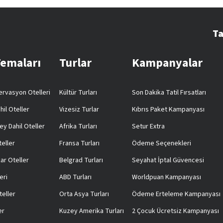
Ta
Temaları
Turlar
Kampanyalar
rvasyon Otelleri
Kültür Turları
Son Dakika Tatil Fırsatları
hil Oteller
Vizesiz Turlar
Kıbrıs Paket Kampanyası
ey Dahil Oteller
Afrika Turları
Setur Extra
teller
Fransa Turları
Ödeme Seçenekleri
ar Oteller
Belgrad Turları
Seyahat İptal Güvencesi
eri
ABD Turları
Worldpuan Kampanyası
teller
Orta Asya Turları
Ödeme Erteleme Kampanyası
er
Kuzey Amerika Turları
2 Çocuk Ücretsiz Kampanyası