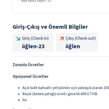
Açık havuz sayısı - 15
Giriş-Çıkış ve Önemli Bilgiler
Giriş (Check-in)
Çıkış (Check-out)
öğlen
-
23
öğlen
Zorunlu Ücretler
Opsiyonel Ücretler
Açık büfe kahvaltı yetişkinler için yaklaşık olarak 1
Beşik (bebek yatağı) ücreti: gecelik 400.0 THB.
İla