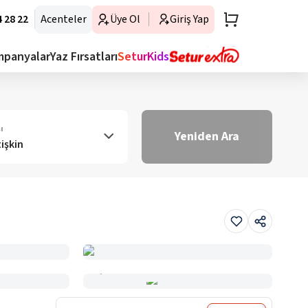
 28 22
Acenteler
Üye Ol
Giriş Yap
mpanyalar
Yaz Fırsatları
SeturKids
ı
Yeniden Ara
tişkin
Haritada Gör