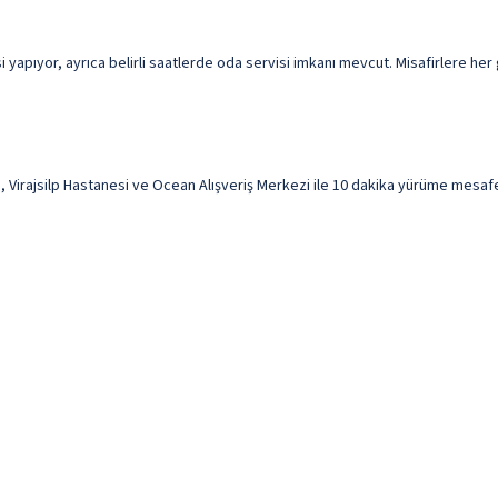
apıyor, ayrıca belirli saatlerde oda servisi imkanı mevcut. Misafirlere her g
ajsilp Hastanesi ve Ocean Alışveriş Merkezi ile 10 dakika yürüme mesafesi