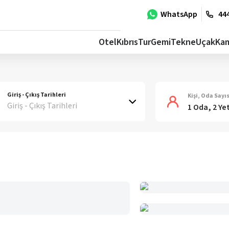
WhatsApp
444
Otel
Kıbrıs
Tur
Gemi
Tekne
Uçak
Ka
Giriş - Çıkış Tarihleri
Kişi, Oda Sayıs
Giriş - Çıkış Tarihleri
1 Oda, 2 Ye