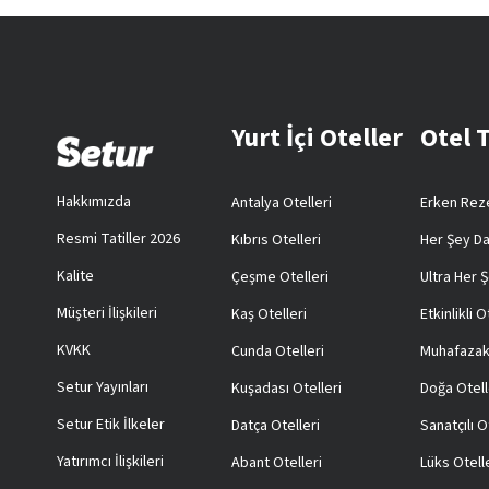
Yurt İçi Oteller
Otel 
Hakkımızda
Antalya Otelleri
Erken Reze
Resmi Tatiller 2026
Kıbrıs Otelleri
Her Şey Da
Kalite
Çeşme Otelleri
Ultra Her Ş
Müşteri İlişkileri
Kaş Otelleri
Etkinlikli O
KVKK
Cunda Otelleri
Muhafazak
Setur Yayınları
Kuşadası Otelleri
Doğa Otell
Setur Etik İlkeler
Datça Otelleri
Sanatçılı O
Yatırımcı İlişkileri
Abant Otelleri
Lüks Otell