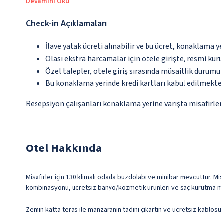
Devamını Oku
Check-in Açıklamaları
İlave yatak ücreti alınabilir ve bu ücret, konaklama y
Olası ekstra harcamalar için otele girişte, resmi kur
Özel talepler, otele giriş sırasında müsaitlik durumu
Bu konaklama yerinde kredi kartları kabul edilmekte
Resepsiyon çalışanları konaklama yerine varışta misafirleri
Otel Hakkında
Misafirler için 130 klimalı odada buzdolabı ve minibar mevcuttur. Mis
kombinasyonu, ücretsiz banyo/kozmetik ürünleri ve saç kurutma maki
Zemin katta teras ile manzaranın tadını çıkartın ve ücretsiz kablos