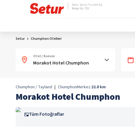
Setur Servis Turistik A.Ş.
Belge No: 728
Setur
Chumphon Otelleri
Otel / Konum
Chumphon / Tayland
|
Chumphon
Merkez:
22.8
km
Morakot Hotel Chumphon
Tüm Fotoğraflar