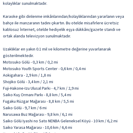
kolaylıklar sunulmaktadır.
Karaoke gibi dinlenme imkânlarından/kolaylıklarından yararlanın veya
bahçe ile manzaranın tadını çıkartın. Bu otelde misafirlere ücretsiz
kablosuz İnternet, otelde hediyelik eşya dükkânı/gazete standı ve
ortak alanda televizyon sunulmaktadır.
Uzaklıklar en yakın 0.1 mil ve kilometre değerine yuvarlanarak
gösterilmektedir.
Motosuko Gölü - 0,3 km / 0,2 mi
Motosuko Youth Sports Center - 0,6 km / 0,4 mi
Aokigahara - 2,9 km / 1,8 mi
Shojiko Gölü - 3,4 km / 2,1 mi
Fuji-Hakone-Izu Ulusal Parkı - 4,7 km / 2,9 mi
Saiko Kuş Ormanı Parkı - 8,8 km / 5,4 mi
Fugaku Rüzgar Mağarası - 8,8 km / 5,5 mi
Saiko Gölü - 9,7 km / 6 mi
Narusawa Buz Mağarası - 9,8 km / 6,1 mi
Saiko Gölü Iyashi no Sato NENBA Geleneksel Köyü - 10 km / 6,2 mi
Saiko Yarasa Mağarası - 10,6 km / 6,6 mi