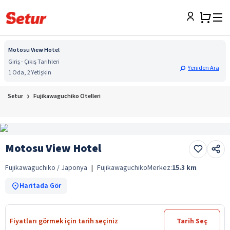
Motosu View Hotel
Giriş - Çıkış Tarihleri
Yeniden Ara
1 Oda, 2 Yetişkin
Setur
Fujikawaguchiko Otelleri
Motosu View Hotel
Fujikawaguchiko / Japonya
|
Fujikawaguchiko
Merkez:
15.3
km
Haritada Gör
Fiyatları görmek için tarih seçiniz
Tarih Seç