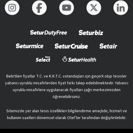
Belirtilen fiyatlar T.C. ve K.K.T.C. vatandaşları için geçerli olup tesisler
yabancı uyruklu misafirlerden fiyat farkı talep edebilmektedir. Yabancı
uyruklu misafirlere uygulanacak fiyatları çağrı merkezimizden
öğrenebilirsiniz.
Sitemizde yer alan tesis özellikleri bilgilendirme amaçlıdır, hizmet ve
kullanım saatleri dönemsel olarak Otel’ler tarafından değişitirilebilir.