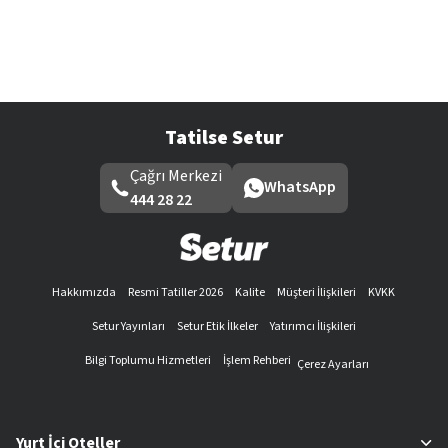
Tatilse Setur
Çağrı Merkezi
WhatsApp
444 28 22
Hakkımızda
Resmi Tatiller 2026
Kalite
Müşteri İlişkileri
KVKK
Setur Yayınları
Setur Etik İlkeler
Yatırımcı İlişkileri
Bilgi Toplumu Hizmetleri
İşlem Rehberi
Çerez Ayarları
Yurt İçi Oteller