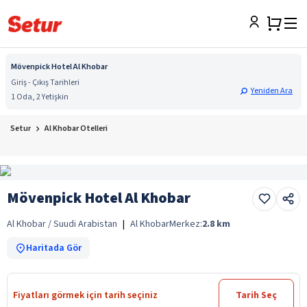
Mövenpick Hotel Al Khobar
Giriş - Çıkış Tarihleri
Yeniden Ara
1 Oda, 2 Yetişkin
Setur
Al Khobar Otelleri
Mövenpick Hotel Al Khobar
Al Khobar / Suudi Arabistan
|
Al Khobar
Merkez:
2.8
km
Haritada Gör
Fiyatları görmek için tarih seçiniz
Tarih Seç