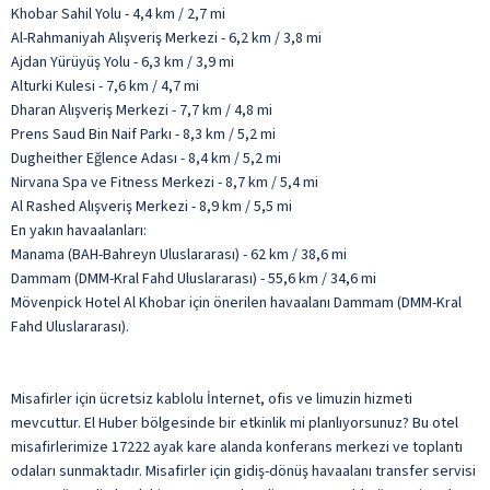
Khobar Sahil Yolu - 4,4 km / 2,7 mi
Al-Rahmaniyah Alışveriş Merkezi - 6,2 km / 3,8 mi
Ajdan Yürüyüş Yolu - 6,3 km / 3,9 mi
Alturki Kulesi - 7,6 km / 4,7 mi
Dharan Alışveriş Merkezi - 7,7 km / 4,8 mi
Prens Saud Bin Naif Parkı - 8,3 km / 5,2 mi
Dugheither Eğlence Adası - 8,4 km / 5,2 mi
Nirvana Spa ve Fitness Merkezi - 8,7 km / 5,4 mi
Al Rashed Alışveriş Merkezi - 8,9 km / 5,5 mi
En yakın havaalanları:
Manama (BAH-Bahreyn Uluslararası) - 62 km / 38,6 mi
Dammam (DMM-Kral Fahd Uluslararası) - 55,6 km / 34,6 mi
Mövenpick Hotel Al Khobar için önerilen havaalanı Dammam (DMM-Kral
Fahd Uluslararası).
Misafirler için ücretsiz kablolu İnternet, ofis ve limuzin hizmeti
mevcuttur. El Huber bölgesinde bir etkinlik mi planlıyorsunuz? Bu otel
misafirlerimize 17222 ayak kare alanda konferans merkezi ve toplantı
odaları sunmaktadır. Misafirler için gidiş-dönüş havaalanı transfer servisi