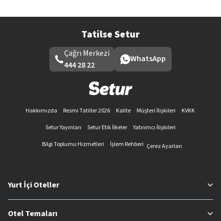
Tatilse Setur
Çağrı Merkezi
WhatsApp
444 28 22
Hakkımızda
Resmi Tatiller 2026
Kalite
Müşteri İlişkileri
KVKK
Setur Yayınları
Setur Etik İlkeler
Yatırımcı İlişkileri
Bilgi Toplumu Hizmetleri
İşlem Rehberi
Çerez Ayarları
Yurt İçi Oteller
Otel Temaları