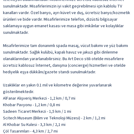
sunulmaktadır. Misafirlerimizin iyi vakit geçirebilmesi için kablolu TV
kanalları vardır. Özel banyo, ayrı küvet ve duş, ücretsiz banyo/kozmetik
ürünleri ve bide vardır. Misafirlerimize telefon, dizüstü bilgisayar
saklamaya uygun emanet kasası ve masa gibi imkânlar ve kolaylıklar
sunulmaktadır.
Misafirlerimize tam donanımlı spada masaj, vücut bakımı ve yüz bakımı
sunulmaktadır. Sağlık kulübü, kapalı havuz ve jakuzi gibi dinlenme
olanaklarından yararlanabilirsiniz. Bu Art Deco stili otelde misafirlere
ücretsiz kablosuz İnternet, danışma (concierge) hizmetleri ve otelde
hediyelik eşya dükkânı/gazete standı sunulmaktadır.
Uzaklıklar en yakın 0.1 mil ve kilometre değerine yuvarlanarak
gösterilmektedir.
AlFanar Alışveriş Merkezi - 1,2 km / 0,7 mi
Khobar Pavyonu - 1,2 km / 0,8 mi
Sadeen Ticaret Merkezi - 1,5 km / 1 mi
Scitech Museum (Bilim ve Teknoloji Müzesi) - 2 km / 1,2 mi
Al Khobar Su Kulesi - 3,3 km / 2,1 mi
Çöl Tasarımları - 4,3 km / 2,7 mi