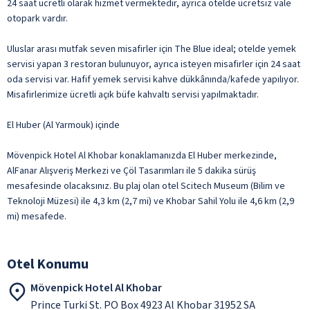
24 saat ücretli olarak hizmet vermektedir, ayrıca otelde ücretsiz vale
otopark vardır.
Uluslar arası mutfak seven misafirler için The Blue ideal; otelde yemek
servisi yapan 3 restoran bulunuyor, ayrıca isteyen misafirler için 24 saat
oda servisi var. Hafif yemek servisi kahve dükkânında/kafede yapılıyor.
Misafirlerimize ücretli açık büfe kahvaltı servisi yapılmaktadır.
El Huber (Al Yarmouk) içinde
Mövenpick Hotel Al Khobar konaklamanızda El Huber merkezinde,
AlFanar Alışveriş Merkezi ve Çöl Tasarımları ile 5 dakika sürüş
mesafesinde olacaksınız. Bu plaj olan otel Scitech Museum (Bilim ve
Teknoloji Müzesi) ile 4,3 km (2,7 mi) ve Khobar Sahil Yolu ile 4,6 km (2,9
mi) mesafede.
Otel Konumu
Mövenpick Hotel Al Khobar
Prince Turki St. PO Box 4923 Al Khobar 31952 SA