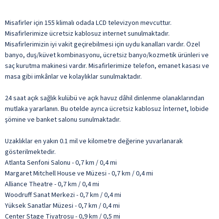
Misafirler için 155 klimalı odada LCD televizyon mevcuttur.
Misafirlerimize ücretsiz kablosuz internet sunulmaktadır.
Misafirlerimizin iyi vakit geçirebilmesi için uydu kanalları vardır. Özel
banyo, duş/küvet kombinasyonu, ücretsiz banyo/kozmetik ürünleri ve
saç kurutma makinesi vardır. Misafirlerimize telefon, emanet kasası ve
masa gibi imkânlar ve kolaylıklar sunulmaktadır.
24 saat açık sağlık kulübü ve açık havuz dâhil dinlenme olanaklarından
mutlaka yararlanın. Bu otelde ayrıca ücretsiz kablosuz İnternet, lobide
şömine ve banket salonu sunulmaktadır.
Uzaklıklar en yakın 0.1 mil ve kilometre değerine yuvarlanarak
gösterilmektedir.
Atlanta Senfoni Salonu - 0,7 km / 0,4 mi
Margaret Mitchell House ve Müzesi - 0,7 km / 0,4 mi
Alliance Theatre - 0,7 km / 0,4 mi
Woodruff Sanat Merkezi - 0,7 km / 0,4 mi
Yüksek Sanatlar Müzesi - 0,7 km / 0,4 mi
Center Stage Tiyatrosu - 0,9 km / 0,5 mi