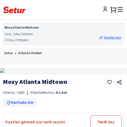
Moxy Atlanta Midtown
Giriş - Çıkış Tarihleri
Yeniden Ara
1 Oda, 2 Yetişkin
Setur
Atlanta Otelleri
Moxy Atlanta Midtown
Atlanta / ABD
|
Atlanta
Merkez:
4.1
km
Haritada Gör
Fiyatları görmek için tarih seçiniz
Tarih Seç