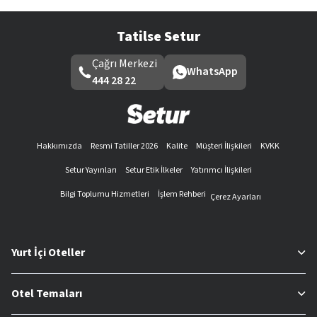
Tatilse Setur
Çağrı Merkezi
WhatsApp
444 28 22
Hakkımızda
Resmi Tatiller 2026
Kalite
Müşteri İlişkileri
KVKK
Setur Yayınları
Setur Etik İlkeler
Yatırımcı İlişkileri
Bilgi Toplumu Hizmetleri
İşlem Rehberi
Çerez Ayarları
Yurt İçi Oteller
Otel Temaları