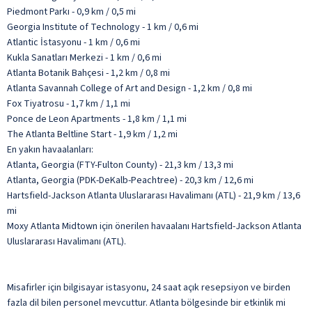
Piedmont Parkı - 0,9 km / 0,5 mi
Georgia Institute of Technology - 1 km / 0,6 mi
Atlantic İstasyonu - 1 km / 0,6 mi
Kukla Sanatları Merkezi - 1 km / 0,6 mi
Atlanta Botanik Bahçesi - 1,2 km / 0,8 mi
Atlanta Savannah College of Art and Design - 1,2 km / 0,8 mi
Fox Tiyatrosu - 1,7 km / 1,1 mi
Ponce de Leon Apartments - 1,8 km / 1,1 mi
The Atlanta Beltline Start - 1,9 km / 1,2 mi
En yakın havaalanları:
Atlanta, Georgia (FTY-Fulton County) - 21,3 km / 13,3 mi
Atlanta, Georgia (PDK-DeKalb-Peachtree) - 20,3 km / 12,6 mi
Hartsfield-Jackson Atlanta Uluslararası Havalimanı (ATL) - 21,9 km / 13,6
mi
Moxy Atlanta Midtown için önerilen havaalanı Hartsfield-Jackson Atlanta
Uluslararası Havalimanı (ATL).
Misafirler için bilgisayar istasyonu, 24 saat açık resepsiyon ve birden
fazla dil bilen personel mevcuttur. Atlanta bölgesinde bir etkinlik mi