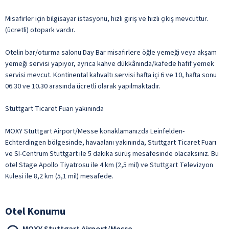
Misafirler için bilgisayar istasyonu, hızlı giriş ve hızlı çıkış mevcuttur.
(ücretli) otopark vardır.
Otelin bar/oturma salonu Day Bar misafirlere öğle yemeği veya akşam
yemeği servisi yapıyor, ayrıca kahve dükkânında/kafede hafif yemek
servisi mevcut. Kontinental kahvaltı servisi hafta içi 6 ve 10, hafta sonu
06.30 ve 10.30 arasında ücretli olarak yapılmaktadır.
Stuttgart Ticaret Fuarı yakınında
MOXY Stuttgart Airport/Messe konaklamanızda Leinfelden-
Echterdingen bölgesinde, havaalanı yakınında, Stuttgart Ticaret Fuarı
ve SI-Centrum Stuttgart ile 5 dakika sürüş mesafesinde olacaksınız. Bu
otel Stage Apollo Tiyatrosu ile 4 km (2,5 mil) ve Stuttgart Televizyon
Kulesi ile 8,2 km (5,1 mil) mesafede.
Otel Konumu
MOXY Stuttgart Airport/Messe