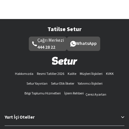
Tatilse Setur
Çağrı Merkezi
WhatsApp
444 28 22
Hakkımızda
Resmi Tatiller 2026
Kalite
Müşteri İlişkileri
KVKK
Setur Yayınları
Setur Etik İlkeler
Yatırımcı İlişkileri
Bilgi Toplumu Hizmetleri
İşlem Rehberi
Çerez Ayarları
Yurt İçi Oteller