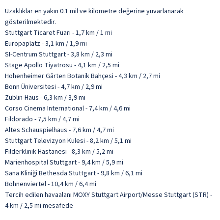
Uzaklıklar en yakın 0.1 mil ve kilometre değerine yuvarlanarak
gösterilmektedir.
Stuttgart Ticaret Fuarı - 1,7 km / 1 mi
Europaplatz - 3,1 km / 1,9 mi
SI-Centrum Stuttgart - 3,8 km / 2,3 mi
Stage Apollo Tiyatrosu - 4,1 km / 2,5 mi
Hohenheimer Gärten Botanik Bahçesi - 4,3 km / 2,7 mi
Bonn Üniversitesi - 4,7 km / 2,9 mi
Zublin-Haus - 6,3 km / 3,9 mi
Corso Cinema International - 7,4 km / 4,6 mi
Fildorado - 7,5 km / 4,7 mi
Altes Schauspielhaus - 7,6 km / 4,7 mi
Stuttgart Televizyon Kulesi - 8,2 km / 5,1 mi
Filderklinik Hastanesi - 8,3 km / 5,2 mi
Marienhospital Stuttgart - 9,4 km / 5,9 mi
Sana Kliniği Bethesda Stuttgart - 9,8 km / 6,1 mi
Bohnenviertel - 10,4 km / 6,4 mi
Tercih edilen havaalanı MOXY Stuttgart Airport/Messe Stuttgart (STR) -
4 km / 2,5 mi mesafede