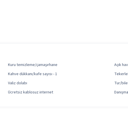
Kuru temizleme/çamaşırhane
Açık hav
Kahve dükkanı/kafe sayısı - 1
Tekerlek
Valiz dolabı
Tur/bile
Ücretsiz kablosuz internet
Danışm