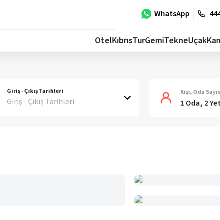
WhatsApp
444
Otel
Kıbrıs
Tur
Gemi
Tekne
Uçak
Ka
Giriş - Çıkış Tarihleri
Kişi, Oda Sayıs
Giriş - Çıkış Tarihleri
1 Oda, 2 Ye