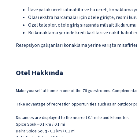
İlave yatak ücreti alınabilir ve bu ücret, konaklama y
Olası ekstra harcamalar için otele girişte, resmi kur
Özel talepler, otele giriş sırasında müsaitlik durumu
Bu konaklama yerinde kredi kartları ve nakit kabul 
Resepsiyon çalışanları konaklama yerine varışta misafirleri
Otel Hakkında
Make yourself at home in one of the 76 guestrooms. Complimentary
Take advantage of recreation opportunities such as an outdoor po
Distances are displayed to the nearest 0.1 mile and kilometer.
Spice Souk - 0.1 km / 0.1 mi
Deira Spice Souq - 0.1 km / 0.1 mi