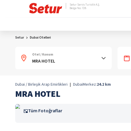
Setur Servis Turistik A.Ş.
Belge No: 728
Setur
Dubai Otelleri
Otel / Konum
Dubai / Birleşik Arap Emirlikleri
|
Dubai
Merkez:
24.2
km
MRA HOTEL
Tüm Fotoğraflar