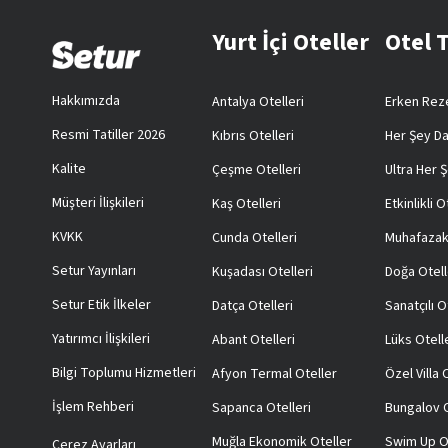
Yurt İçi Oteller
Otel 
Hakkımızda
Antalya Otelleri
Erken Reze
Resmi Tatiller 2026
Kıbrıs Otelleri
Her Şey Da
Kalite
Çeşme Otelleri
Ultra Her Ş
Müşteri İlişkileri
Kaş Otelleri
Etkinlikli O
KVKK
Cunda Otelleri
Muhafazak
Setur Yayınları
Kuşadası Otelleri
Doğa Otell
Setur Etik İlkeler
Datça Otelleri
Sanatçılı O
Yatırımcı İlişkileri
Abant Otelleri
Lüks Otell
Bilgi Toplumu Hizmetleri
Afyon Termal Oteller
Özel Villa
İşlem Rehberi
Sapanca Otelleri
Bungalov O
Muğla Ekonomik Oteller
Swim Up O
Çerez Ayarları