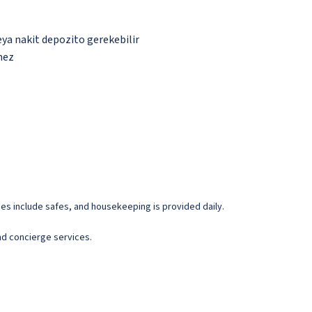
eya nakit depozito gerekebilir
mez
es include safes, and housekeeping is provided daily.
nd concierge services.