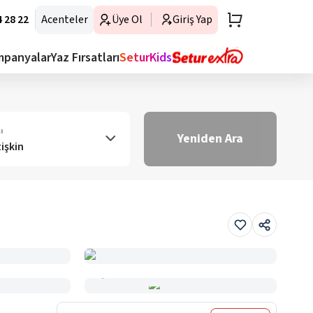
 28 22
Acenteler
Üye Ol
Giriş Yap
mpanyalar
Yaz Fırsatları
SeturKids
ı
Yeniden Ara
tişkin
Haritada Gör