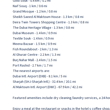
Gold Souk - 0.4 km / 0.2 mi
Naif Souq - 1 km / 0.6 mi
Grand Mosque - 1.2 km / 0.8 mi
Sheikh Saeed Al Maktoum House - 1.3 km / 0.8 mi
Deira Twin Towers Shopping Centre - 1.3 km / 0.8 mi
The Dubai Heritage Village - 1.3 km / 0.8 mi
Dubai Museum - 1.4 km / 0.9 mi
Textile Souk - 1.4 km / 0.9 mi
Meena Bazaar - 1.5 km / 0.9 mi
Fish Roundabout - 2 km / 1.3 mi
Al Ghurair Centre - 2.2 km / 1.3 mi
Burj Nahar Mall - 2.4 km / 1.5 mi
Port Rashid - 2.7 km / 1.7 mi
The nearest airports are:
Dubai Intl. Airport (DXB) - 8.1 km / 5 mi
Sharjah (SHJ-Sharjah Intl.) - 32.4 km / 20.1 mi
Al Maktoum Intl. Airport (DWC) - 67.9 km / 42.2 mi
Featured amenities include dry cleaning/laundry services, a 24-ho
Enjoy a meal at the restaurant or snacks in the hotel s coffee shop