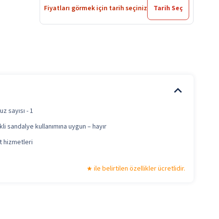
Fiyatları görmek için tarih seçiniz
Tarih Seç
uz sayısı - 1
li sandalye kullanımına uygun – hayır
t hizmetleri
a
ile belirtilen özellikler ücretlidir.