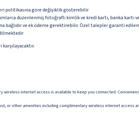
eri politikasına göre değişiklik gösterebilir
umlarca düzenlenmiş fotoğraflı kimlik ve kredi kartı, banka kartı v
na bağlıdır ve ek ödeme gerektirebilir. Özel talepler garanti edile
edilmektedir
 karşılayacaktır.
 wireless internet access is available to keep you connected. Convenienc
ol, or other amenities including complimentary wireless internet access a