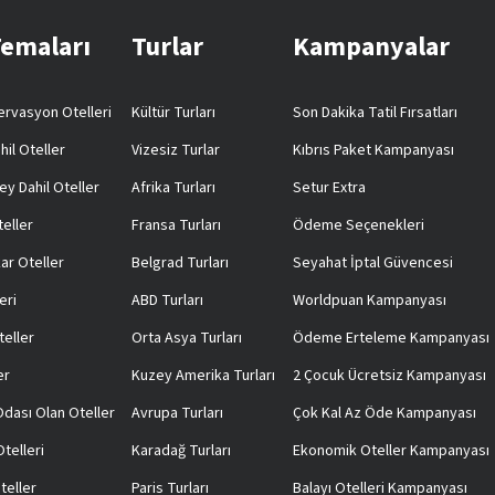
Temaları
Turlar
Kampanyalar
rvasyon Otelleri
Kültür Turları
Son Dakika Tatil Fırsatları
hil Oteller
Vizesiz Turlar
Kıbrıs Paket Kampanyası
ey Dahil Oteller
Afrika Turları
Setur Extra
teller
Fransa Turları
Ödeme Seçenekleri
ar Oteller
Belgrad Turları
Seyahat İptal Güvencesi
eri
ABD Turları
Worldpuan Kampanyası
teller
Orta Asya Turları
Ödeme Erteleme Kampanyası
er
Kuzey Amerika Turları
2 Çocuk Ücretsiz Kampanyası
 Odası Olan Oteller
Avrupa Turları
Çok Kal Az Öde Kampanyası
telleri
Karadağ Turları
Ekonomik Oteller Kampanyası
teller
Paris Turları
Balayı Otelleri Kampanyası