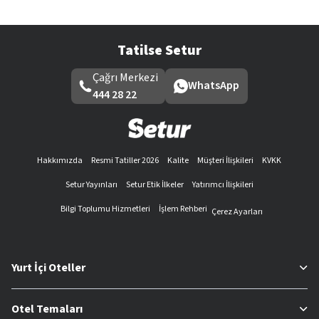
Tatilse Setur
Çağrı Merkezi
WhatsApp
444 28 22
Hakkımızda
Resmi Tatiller 2026
Kalite
Müşteri İlişkileri
KVKK
Setur Yayınları
Setur Etik İlkeler
Yatırımcı İlişkileri
Bilgi Toplumu Hizmetleri
İşlem Rehberi
Çerez Ayarları
Yurt İçi Oteller
Otel Temaları