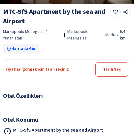
MTC-SfS Apartment by the sea and
Airport
Markopoulo Mesogaias /
Markopoulo
5.4
|
Merkez:
Yunanistan
Mesogaias
km
Haritada Gör
Fiyatları görmek için tarih seçiniz
Tarih Seç
Otel Özellikleri
Otel Konumu
MTC-SfS Apartment by the sea and Airport