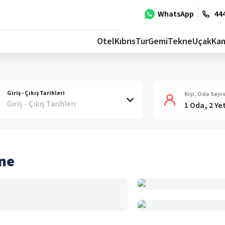
WhatsApp
444
Otel
Kıbrıs
Tur
Gemi
Tekne
Uçak
Ka
Giriş - Çıkış Tarihleri
Kişi, Oda Sayıs
Giriş - Çıkış Tarihleri
1 Oda, 2 Ye
ne