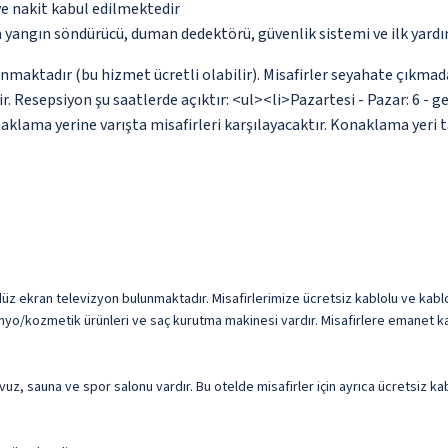
ve nakit kabul edilmektedir
a yangın söndürücü, duman dedektörü, güvenlik sistemi ve ilk yard
unmaktadır (bu hizmet ücretli olabilir). Misafirler seyahate çıkmad
ir. Resepsiyon şu saatlerde açıktır: <ul><li>Pazartesi - Pazar: 6 - 
klama yerine varışta misafirleri karşılayacaktır. Konaklama yeri t
düz ekran televizyon bulunmaktadır. Misafirlerimize ücretsiz kablolu ve kablos
anyo/kozmetik ürünleri ve saç kurutma makinesi vardır. Misafirlere emanet ka
 havuz, sauna ve spor salonu vardır. Bu otelde misafirler için ayrıca ücretsiz