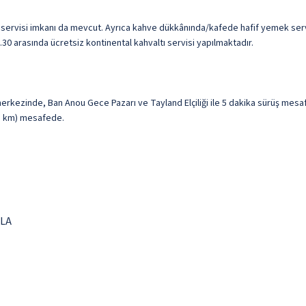
 servisi imkanı da mevcut. Ayrıca kahve dükkânında/kafede hafif yemek serv
.30 arasında ücretsiz kontinental kahvaltı servisi yapılmaktadır.
erkezinde, Ban Anou Gece Pazarı ve Tayland Elçiliği ile 5 dakika sürüş mesa
,3 km) mesafede.
 LA