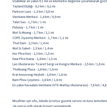
Uzaklıklar en yakın 0.1 mil ve kilometre değerine yuvarlanarak göst
Tayland Elçiliği - 0,3 km / 0,2 mi
Parkson Laos - 1,3 km / 0,8 mi
Vientiane Merkezi - 1,4 km / 0,9 mi
Talat Sao - 1,7 km / 1 mi
Patuxay - 1,7 km / 1 mi
Wat Si Muang - 1,7 km / 1,1 mi
COPE Ziyaretçi Merkezi - 1,7 km / 1,1 mi
That Dam - 2,3 km / 1,4 mi
Wat Si Saket - 2,3 km / 1,4 mi
Hor Phra Keo - 2,3 km / 1,5 mi
Haw Phra Kaew - 2,4 km / 1,5 mi
Lao Uluslararası Ticaret Sergi ve Kongre Merkezi - 2,5 km / 1,6 mi
Thatluang Plaza - 2,6 km / 1,6 mi
Kral Anouvong Heykeli - 2,6 km / 1,6 mi
Nam Phou Çeşmesi - 2,6 km / 1,6 mi
En yakın havaalanı Vientiane (VTE-Wattay Uluslararası) - 7,8 km / 4,8
Misafirler için ofis, lobide ücretsiz gazete servisi ve kuru temizle
24 saat ücretli olarak hizmet vermektedir.