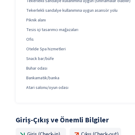
Tekerlekli sandalye kullanımına uygun (sınırlamalar olabilir)
Tekerlekli sandalye kullanımına uygun asansör yolu
Piknik alanı
Tesis içi tasarımcı mağazaları
Ofis
Otelde Spa hizmetleri
Snack bar/büfe
Buhar odası
Bankamatik/banka
Atari salonu/oyun odası
Giriş-Çıkış ve Önemli Bilgiler
Giriş (Check-in)
Çıkış (Check-out)