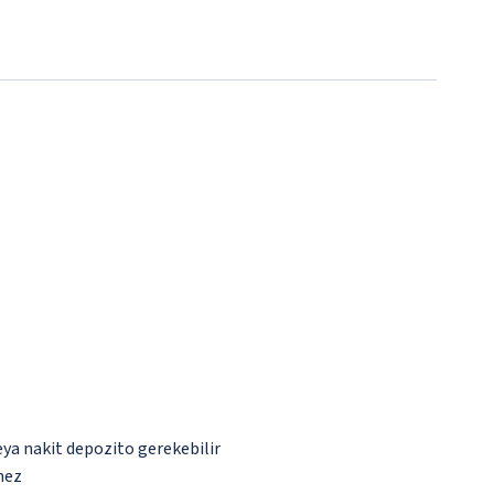
eya nakit depozito gerekebilir
mez