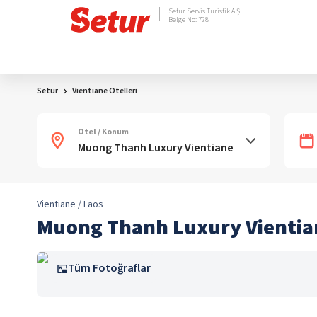
Setur Servis Turistik A.Ş.
Belge No: 728
Setur
Vientiane Otelleri
Otel / Konum
Vientiane / Laos
Muong Thanh Luxury Vientia
Tüm Fotoğraflar