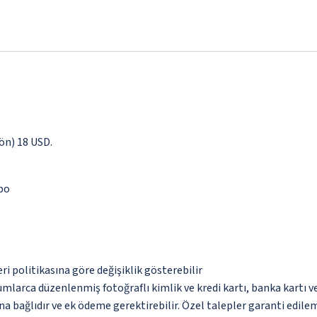
yön) 18 USD.
epo
eri politikasına göre değişiklik gösterebilir
umlarca düzenlenmiş fotoğraflı kimlik ve kredi kartı, banka kartı v
na bağlıdır ve ek ödeme gerektirebilir. Özel talepler garanti edile