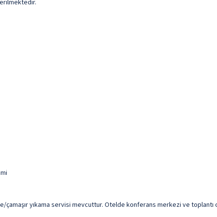
erilmektedir.
 mi
me/çamaşır yıkama servisi mevcuttur. Otelde konferans merkezi ve toplantı oda