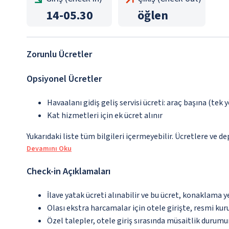
14
-
05.30
öğlen
Zorunlu Ücretler
Opsiyonel Ücretler
Havaalanı gidiş geliş servisi ücreti: araç başına (tek 
Kat hizmetleri için ek ücret alınır
Yukarıdaki liste tüm bilgileri içermeyebilir. Ücretlere ve d
Devamını Oku
Check-in Açıklamaları
İlave yatak ücreti alınabilir ve bu ücret, konaklama y
Olası ekstra harcamalar için otele girişte, resmi kur
Özel talepler, otele giriş sırasında müsaitlik durumu