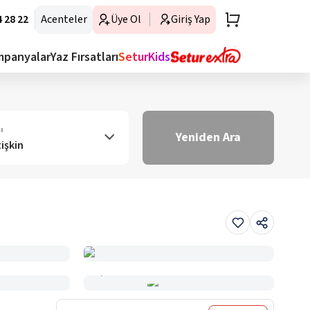
 28 22
Acenteler
Üye Ol
Giriş Yap
mpanyalar
Yaz Fırsatları
SeturKids
ı
Yeniden Ara
tişkin
Haritada Gör