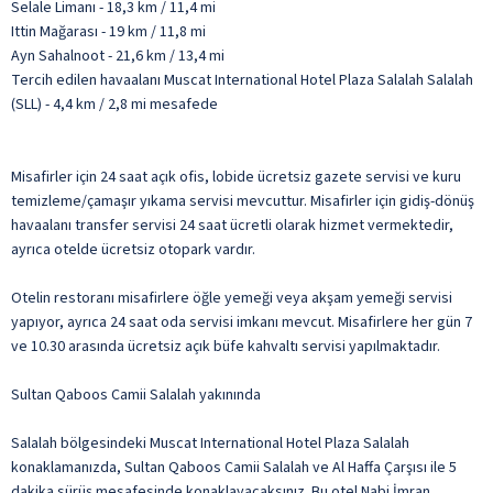
Selale Limanı - 18,3 km / 11,4 mi
Ittin Mağarası - 19 km / 11,8 mi
Ayn Sahalnoot - 21,6 km / 13,4 mi
Tercih edilen havaalanı Muscat International Hotel Plaza Salalah Salalah
(SLL) - 4,4 km / 2,8 mi mesafede
Misafirler için 24 saat açık ofis, lobide ücretsiz gazete servisi ve kuru
temizleme/çamaşır yıkama servisi mevcuttur. Misafirler için gidiş-dönüş
havaalanı transfer servisi 24 saat ücretli olarak hizmet vermektedir,
ayrıca otelde ücretsiz otopark vardır.
Otelin restoranı misafirlere öğle yemeği veya akşam yemeği servisi
yapıyor, ayrıca 24 saat oda servisi imkanı mevcut. Misafirlere her gün 7
ve 10.30 arasında ücretsiz açık büfe kahvaltı servisi yapılmaktadır.
Sultan Qaboos Camii Salalah yakınında
Salalah bölgesindeki Muscat International Hotel Plaza Salalah
konaklamanızda, Sultan Qaboos Camii Salalah ve Al Haffa Çarşısı ile 5
dakika sürüş mesafesinde konaklayacaksınız. Bu otel Nabi İmran