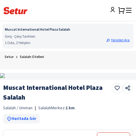
Muscat International Hotel Plaza Salalah
Giriş - Çıkış Tarihleri
Yeniden Ara
1 Oda, 2 Yetişkin
Setur
Salalah Otelleri
Muscat International Hotel Plaza
Salalah
Salalah / Umman
|
Salalah
Merkez:
1
km
Haritada Gör