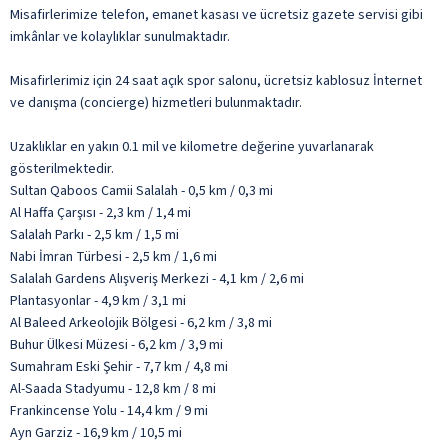
Misafirlerimize telefon, emanet kasası ve ücretsiz gazete servisi gibi
imkânlar ve kolaylıklar sunulmaktadır.
Misafirlerimiz için 24 saat açık spor salonu, ücretsiz kablosuz İnternet
ve danışma (concierge) hizmetleri bulunmaktadır.
Uzaklıklar en yakın 0.1 mil ve kilometre değerine yuvarlanarak
gösterilmektedir.
Sultan Qaboos Camii Salalah - 0,5 km / 0,3 mi
Al Haffa Çarşısı - 2,3 km / 1,4 mi
Salalah Parkı - 2,5 km / 1,5 mi
Nabi İmran Türbesi - 2,5 km / 1,6 mi
Salalah Gardens Alışveriş Merkezi - 4,1 km / 2,6 mi
Plantasyonlar - 4,9 km / 3,1 mi
Al Baleed Arkeolojik Bölgesi - 6,2 km / 3,8 mi
Buhur Ülkesi Müzesi - 6,2 km / 3,9 mi
Sumahram Eski Şehir - 7,7 km / 4,8 mi
Al-Saada Stadyumu - 12,8 km / 8 mi
Frankincense Yolu - 14,4 km / 9 mi
Ayn Garziz - 16,9 km / 10,5 mi