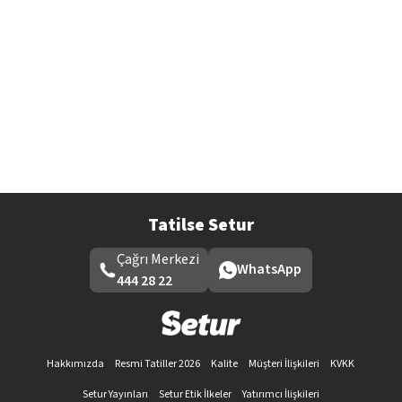
Tatilse Setur
Çağrı Merkezi
WhatsApp
444 28 22
Hakkımızda
Resmi Tatiller 2026
Kalite
Müşteri İlişkileri
KVKK
Setur Yayınları
Setur Etik İlkeler
Yatırımcı İlişkileri