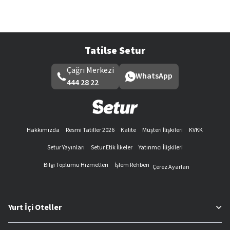
Tatilse Setur
Çağrı Merkezi
WhatsApp
444 28 22
Hakkımızda
Resmi Tatiller 2026
Kalite
Müşteri İlişkileri
KVKK
Setur Yayınları
Setur Etik İlkeler
Yatırımcı İlişkileri
Bilgi Toplumu Hizmetleri
İşlem Rehberi
Çerez Ayarları
Yurt İçi Oteller