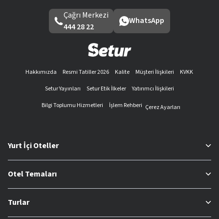
Çağrı Merkezi
WhatsApp
444 28 22
Hakkımızda
Resmi Tatiller 2026
Kalite
Müşteri İlişkileri
KVKK
Setur Yayınları
Setur Etik İlkeler
Yatırımcı İlişkileri
Bilgi Toplumu Hizmetleri
İşlem Rehberi
Çerez Ayarları
Yurt İçi Oteller
Otel Temaları
Turlar