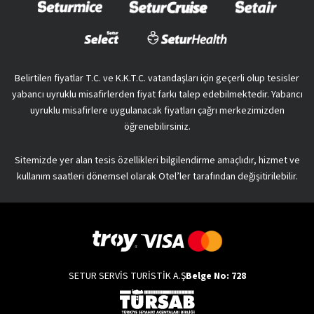
Belirtilen fiyatlar T.C. ve K.K.T.C. vatandaşları için geçerli olup tesisler
yabancı uyruklu misafirlerden fiyat farkı talep edebilmektedir. Yabancı
uyruklu misafirlere uygulanacak fiyatları çağrı merkezimizden
öğrenebilirsiniz.
Sitemizde yer alan tesis özellikleri bilgilendirme amaçlıdır, hizmet ve
kullanım saatleri dönemsel olarak Otel’ler tarafından değişitirilebilir.
SETUR SERVİS TURİSTİK A.Ş
Belge No: 728