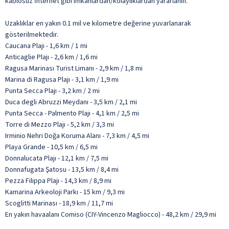
kablosuz İnternet gibi imkânlardan/kolaylıklardan yararlanın.
Uzaklıklar en yakın 0.1 mil ve kilometre değerine yuvarlanarak
gösterilmektedir.
Caucana Plajı - 1,6 km / 1 mi
Anticaglie Plajı - 2,6 km / 1,6 mi
Ragusa Marinası Turist Limanı - 2,9 km / 1,8 mi
Marina di Ragusa Plajı - 3,1 km / 1,9 mi
Punta Secca Plajı - 3,2 km / 2 mi
Duca degli Abruzzi Meydanı - 3,5 km / 2,1 mi
Punta Secca - Palmento Plajı - 4,1 km / 2,5 mi
Torre di Mezzo Plajı - 5,2 km / 3,3 mi
Irminio Nehri Doğa Koruma Alanı - 7,3 km / 4,5 mi
Playa Grande - 10,5 km / 6,5 mi
Donnalucata Plajı - 12,1 km / 7,5 mi
Donnafugata Şatosu - 13,5 km / 8,4 mi
Pezza Filippa Plajı - 14,3 km / 8,9 mi
Kamarina Arkeoloji Parkı - 15 km / 9,3 mi
Scoglitti Marinası - 18,9 km / 11,7 mi
En yakın havaalanı Comiso (CIY-Vincenzo Magliocco) - 48,2 km / 29,9 mi