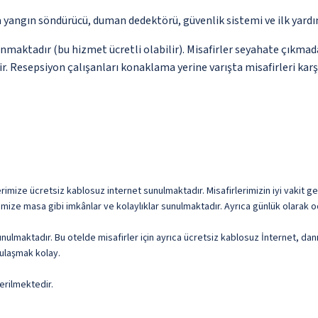
a yangın söndürücü, duman dedektörü, güvenlik sistemi ve ilk yard
unmaktadır (bu hizmet ücretli olabilir). Misafirler seyahate çıkmad
ir. Resepsiyon çalışanları konaklama yerine varışta misafirleri kar
rimize ücretsiz kablosuz internet sunulmaktadır. Misafirlerimizin iyi vakit geç
rimize masa gibi imkânlar ve kolaylıklar sunulmaktadır. Ayrıca günlük olarak 
ulmaktadır. Bu otelde misafirler için ayrıca ücretsiz kablosuz İnternet, dan
 ulaşmak kolay.
erilmektedir.