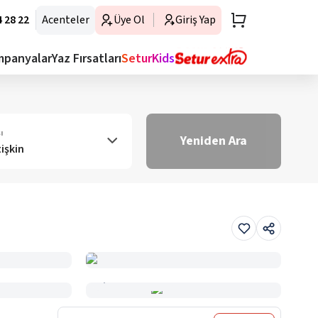
 28 22
Acenteler
Üye Ol
Giriş Yap
mpanyalar
Yaz Fırsatları
SeturKids
ı
Yeniden Ara
tişkin
Haritada Gör