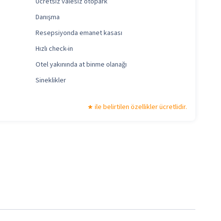
Ücretsiz valesiz otopark
Danışma
Resepsiyonda emanet kasası
Hızlı check-in
Otel yakınında at binme olanağı
Sineklikler
ile belirtilen özellikler ücretlidir.