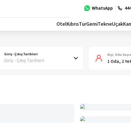
WhatsApp
444
Otel
Kıbrıs
Tur
Gemi
Tekne
Uçak
Ka
Giriş - Çıkış Tarihleri
Kişi, Oda Sayıs
Giriş - Çıkış Tarihleri
1 Oda, 2 Ye