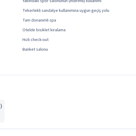
Yakındaki spor salonunun (indirimli) kullanımı
Tekerlekli sandalye kullanımına uygun geçiş yolu
Tam donanımlı spa
Otelde bisiklet kiralama
Hızlı check-out
Banket salonu
)