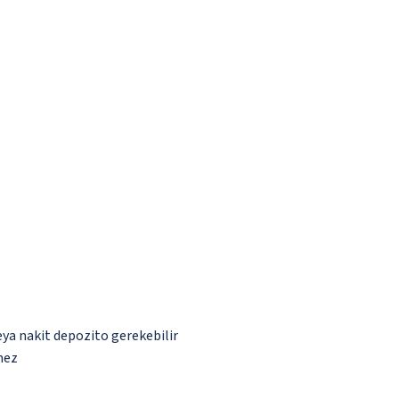
eya nakit depozito gerekebilir
mez