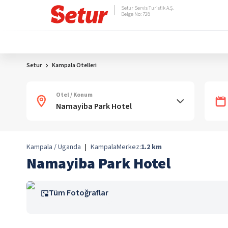
Setur Servis Turistik A.Ş.
Belge No: 728
Setur
Kampala Otelleri
Otel / Konum
Kampala / Uganda
|
Kampala
Merkez:
1.2
km
Namayiba Park Hotel
Tüm Fotoğraflar