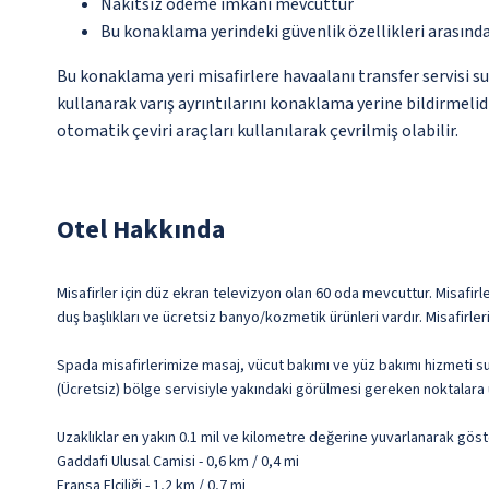
Nakitsiz ödeme imkânı mevcuttur
Bu konaklama yerindeki güvenlik özellikleri arasınd
Bu konaklama yeri misafirlere havaalanı transfer servisi s
kullanarak varış ayrıntılarını konaklama yerine bildirmelid
otomatik çeviri araçları kullanılarak çevrilmiş olabilir.
Otel Hakkında
Misafirler için düz ekran televizyon olan 60 oda mevcuttur. Misafirle
duş başlıkları ve ücretsiz banyo/kozmetik ürünleri vardır. Misafirle
Spada misafirlerimize masaj, vücut bakımı ve yüz bakımı hizmeti sun
(Ücretsiz) bölge servisiyle yakındaki görülmesi gereken noktalara
Uzaklıklar en yakın 0.1 mil ve kilometre değerine yuvarlanarak göst
Gaddafi Ulusal Camisi - 0,6 km / 0,4 mi
Fransa Elçiliği - 1,2 km / 0,7 mi