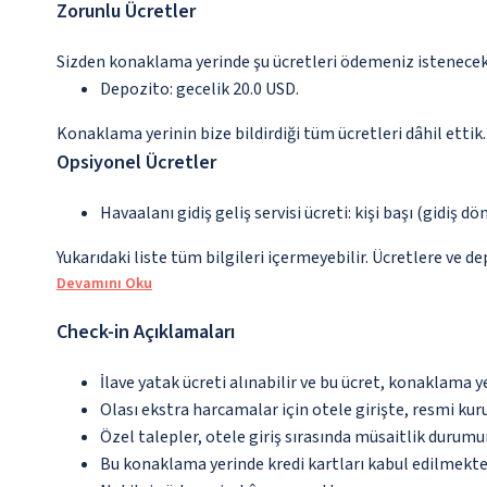
Zorunlu Ücretler
Sizden konaklama yerinde şu ücretleri ödemeniz istenecektir
Depozito: gecelik 20.0 USD.
Konaklama yerinin bize bildirdiği tüm ücretleri dâhil ettik.
Opsiyonel Ücretler
Havaalanı gidiş geliş servisi ücreti: kişi başı (gidiş d
Yukarıdaki liste tüm bilgileri içermeyebilir. Ücretlere ve de
Devamını Oku
Check-in Açıklamaları
İlave yatak ücreti alınabilir ve bu ücret, konaklama y
Olası ekstra harcamalar için otele girişte, resmi kur
Özel talepler, otele giriş sırasında müsaitlik durumu
Bu konaklama yerinde kredi kartları kabul edilmekte