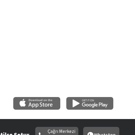
Çağrı Merkezi
tilse Setur
WhatsApp