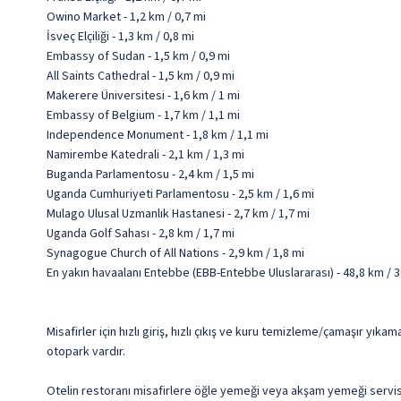
Owino Market - 1,2 km / 0,7 mi
İsveç Elçiliği - 1,3 km / 0,8 mi
Embassy of Sudan - 1,5 km / 0,9 mi
All Saints Cathedral - 1,5 km / 0,9 mi
Makerere Üniversitesi - 1,6 km / 1 mi
Embassy of Belgium - 1,7 km / 1,1 mi
Independence Monument - 1,8 km / 1,1 mi
Namirembe Katedrali - 2,1 km / 1,3 mi
Buganda Parlamentosu - 2,4 km / 1,5 mi
Uganda Cumhuriyeti Parlamentosu - 2,5 km / 1,6 mi
Mulago Ulusal Uzmanlık Hastanesi - 2,7 km / 1,7 mi
Uganda Golf Sahası - 2,8 km / 1,7 mi
Synagogue Church of All Nations - 2,9 km / 1,8 mi
En yakın havaalanı Entebbe (EBB-Entebbe Uluslararası) - 48,8 km / 3
Misafirler için hızlı giriş, hızlı çıkış ve kuru temizleme/çamaşır yık
otopark vardır.
Otelin restoranı misafirlere öğle yemeği veya akşam yemeği servi