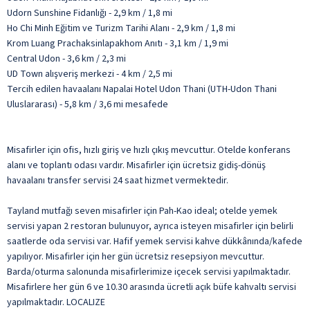
Udorn Sunshine Fidanlığı - 2,9 km / 1,8 mi
Ho Chi Minh Eğitim ve Turizm Tarihi Alanı - 2,9 km / 1,8 mi
Krom Luang Prachaksinlapakhom Anıtı - 3,1 km / 1,9 mi
Central Udon - 3,6 km / 2,3 mi
UD Town alışveriş merkezi - 4 km / 2,5 mi
Tercih edilen havaalanı Napalai Hotel Udon Thani (UTH-Udon Thani
Uluslararası) - 5,8 km / 3,6 mi mesafede
Misafirler için ofis, hızlı giriş ve hızlı çıkış mevcuttur. Otelde konferans
alanı ve toplantı odası vardır. Misafirler için ücretsiz gidiş-dönüş
havaalanı transfer servisi 24 saat hizmet vermektedir.
Tayland mutfağı seven misafirler için Pah-Kao ideal; otelde yemek
servisi yapan 2 restoran bulunuyor, ayrıca isteyen misafirler için belirli
saatlerde oda servisi var. Hafif yemek servisi kahve dükkânında/kafede
yapılıyor. Misafirler için her gün ücretsiz resepsiyon mevcuttur.
Barda/oturma salonunda misafirlerimize içecek servisi yapılmaktadır.
Misafirlere her gün 6 ve 10.30 arasında ücretli açık büfe kahvaltı servisi
yapılmaktadır. LOCALIZE