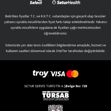
Belirtilen fiyatlar T.C. ve K.K.T.C. vatandaşları için geçerli olup tesisler
yabancı uyruklu misafirlerden fiyat farkı talep edebilmektedir. Yabancı
uyruklu misafirlere uygulanacak fiyatları çağrı merkezimizden
öğrenebilirsiniz.
Sitemizde yer alan tesis özellikleri bilgilendirme amaçlıdır, hizmet ve
kullanım saatleri dönemsel olarak Otel’ler tarafından değişitirilebilir.
SETUR SERVİS TURİSTİK A.Ş
Belge No: 728