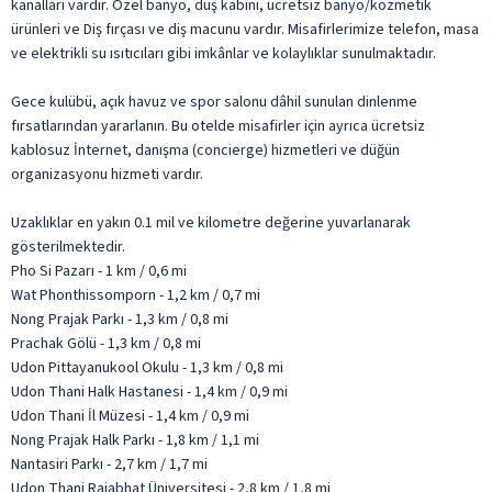
kanalları vardır. Özel banyo, duş kabini, ücretsiz banyo/kozmetik
ürünleri ve Diş fırçası ve diş macunu vardır. Misafirlerimize telefon, masa
ve elektrikli su ısıtıcıları gibi imkânlar ve kolaylıklar sunulmaktadır.
Gece kulübü, açık havuz ve spor salonu dâhil sunulan dinlenme
fırsatlarından yararlanın. Bu otelde misafirler için ayrıca ücretsiz
kablosuz İnternet, danışma (concierge) hizmetleri ve düğün
organizasyonu hizmeti vardır.
Uzaklıklar en yakın 0.1 mil ve kilometre değerine yuvarlanarak
gösterilmektedir.
Pho Si Pazarı - 1 km / 0,6 mi
Wat Phonthissomporn - 1,2 km / 0,7 mi
Nong Prajak Parkı - 1,3 km / 0,8 mi
Prachak Gölü - 1,3 km / 0,8 mi
Udon Pittayanukool Okulu - 1,3 km / 0,8 mi
Udon Thani Halk Hastanesi - 1,4 km / 0,9 mi
Udon Thani İl Müzesi - 1,4 km / 0,9 mi
Nong Prajak Halk Parkı - 1,8 km / 1,1 mi
Nantasiri Parkı - 2,7 km / 1,7 mi
Udon Thani Rajabhat Üniversitesi - 2,8 km / 1,8 mi