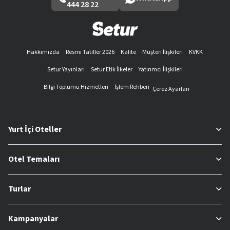
444 28 22
Hakkımızda
Resmi Tatiller 2026
Kalite
Müşteri İlişkileri
KVKK
Setur Yayınları
Setur Etik İlkeler
Yatırımcı İlişkileri
Bilgi Toplumu Hizmetleri
İşlem Rehberi
Çerez Ayarları
Yurt İçi Oteller
Otel Temaları
Turlar
Kampanyalar