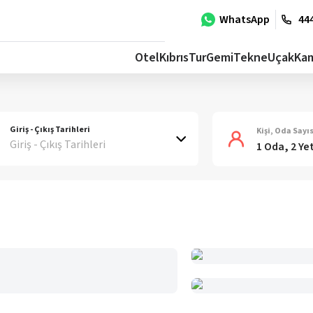
WhatsApp
444
Otel
Kıbrıs
Tur
Gemi
Tekne
Uçak
Ka
Giriş - Çıkış Tarihleri
Kişi, Oda Sayıs
Giriş - Çıkış Tarihleri
1 Oda, 2 Ye