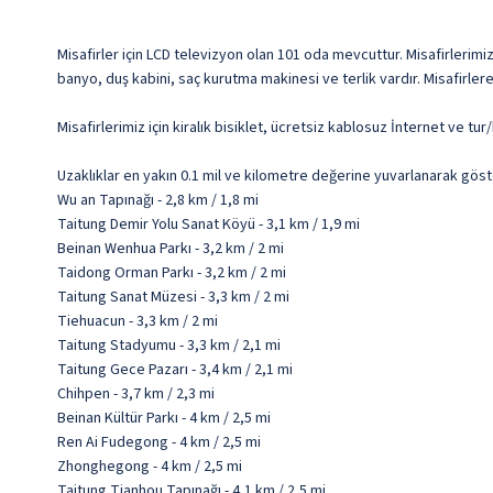
Misafirler için LCD televizyon olan 101 oda mevcuttur. Misafirlerimiz
banyo, duş kabini, saç kurutma makinesi ve terlik vardır. Misafirle
Misafirlerimiz için kiralık bisiklet, ücretsiz kablosuz İnternet ve tu
Uzaklıklar en yakın 0.1 mil ve kilometre değerine yuvarlanarak göst
Wu an Tapınağı - 2,8 km / 1,8 mi
Taitung Demir Yolu Sanat Köyü - 3,1 km / 1,9 mi
Beinan Wenhua Parkı - 3,2 km / 2 mi
Taidong Orman Parkı - 3,2 km / 2 mi
Taitung Sanat Müzesi - 3,3 km / 2 mi
Tiehuacun - 3,3 km / 2 mi
Taitung Stadyumu - 3,3 km / 2,1 mi
Taitung Gece Pazarı - 3,4 km / 2,1 mi
Chihpen - 3,7 km / 2,3 mi
Beinan Kültür Parkı - 4 km / 2,5 mi
Ren Ai Fudegong - 4 km / 2,5 mi
Zhonghegong - 4 km / 2,5 mi
Taitung Tianhou Tapınağı - 4,1 km / 2,5 mi