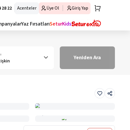
 28 22
Acenteler
Üye Ol
Giriş Yap
mpanyalar
Yaz Fırsatları
SeturKids
ı
Yeniden Ara
tişkin
Haritada Gör