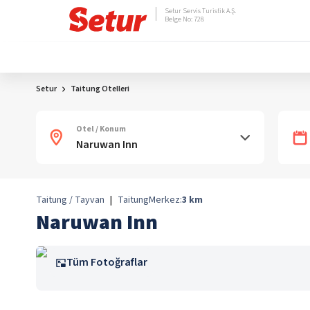
Setur Servis Turistik A.Ş.
Belge No: 728
Setur
Taitung Otelleri
Otel / Konum
Taitung / Tayvan
|
Taitung
Merkez:
3
km
Naruwan Inn
Tüm Fotoğraflar