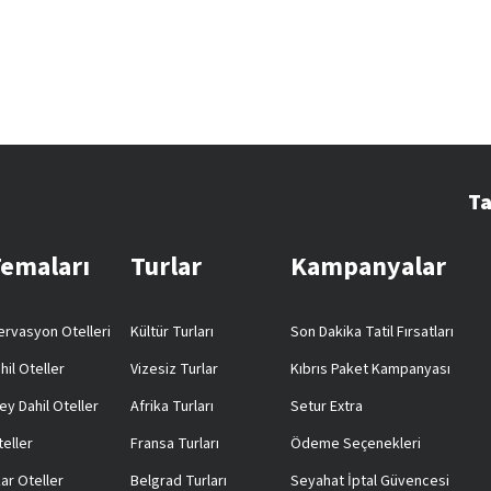
Ta
Temaları
Turlar
Kampanyalar
rvasyon Otelleri
Kültür Turları
Son Dakika Tatil Fırsatları
hil Oteller
Vizesiz Turlar
Kıbrıs Paket Kampanyası
ey Dahil Oteller
Afrika Turları
Setur Extra
teller
Fransa Turları
Ödeme Seçenekleri
ar Oteller
Belgrad Turları
Seyahat İptal Güvencesi