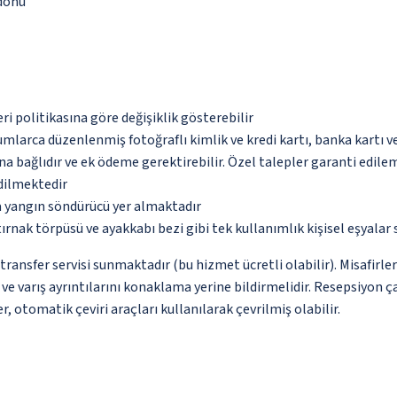
 dönü
eri politikasına göre değişiklik gösterebilir
umlarca düzenlenmiş fotoğraflı kimlik ve kredi kartı, banka kartı v
na bağlıdır ve ek ödeme gerektirebilir. Özel talepler garanti edile
edilmektedir
a yangın söndürücü yer almaktadır
 tırnak törpüsü ve ayakkabı bezi gibi tek kullanımlık kişisel eşyal
ransfer servisi sunmaktadır (bu hizmet ücretli olabilir). Misafirler
e varış ayrıntılarını konaklama yerine bildirmelidir. Resepsiyon ça
, otomatik çeviri araçları kullanılarak çevrilmiş olabilir.