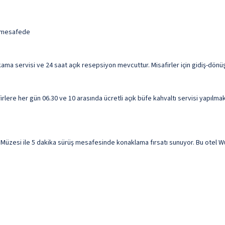
i mesafede
ama servisi ve 24 saat açık resepsiyon mevcuttur. Misafirler için gidiş-dönüş 
rlere her gün 06.30 ve 10 arasında ücretli açık büfe kahvaltı servisi yapılmak
zesi ile 5 dakika sürüş mesafesinde konaklama fırsatı sunuyor. Bu otel Wu a