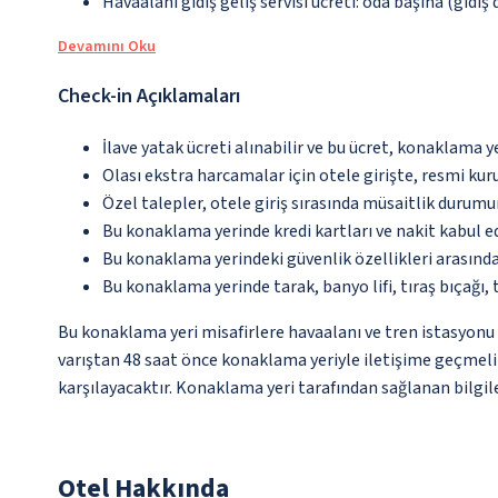
Havaalanı gidiş geliş servisi ücreti: oda başına (gidiş
Devamını Oku
Check-in Açıklamaları
İlave yatak ücreti alınabilir ve bu ücret, konaklama y
Olası ekstra harcamalar için otele girişte, resmi kur
Özel talepler, otele giriş sırasında müsaitlik durumu
Bu konaklama yerinde kredi kartları ve nakit kabul 
Bu konaklama yerindeki güvenlik özellikleri arasınd
Bu konaklama yerinde tarak, banyo lifi, tıraş bıçağı,
Bu konaklama yeri misafirlere havaalanı ve tren istasyonu t
varıştan 48 saat önce konaklama yeriyle iletişime geçmeli v
karşılayacaktır. Konaklama yeri tarafından sağlanan bilgiler
Otel Hakkında