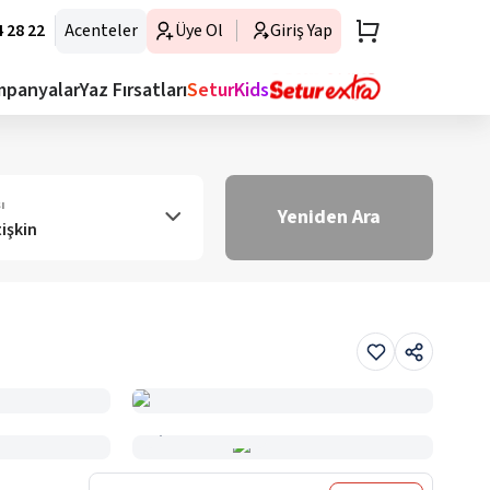
 28 22
Acenteler
Üye Ol
Giriş Yap
mpanyalar
Yaz Fırsatları
SeturKids
ı
Yeniden Ara
tişkin
Haritada Gör