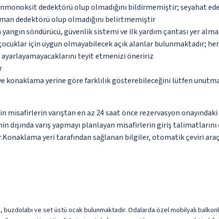
monoksit dedektörü olup olmadığını bildirmemiştir; seyahat ederke
uman dedektörü olup olmadığını belirtmemiştir
 yangın söndürücü, güvenlik sistemi ve ilk yardım çantası yer alma
çocuklar için uygun olmayabilecek açık alanlar bulunmaktadır; he
p ayarlayamayacaklarını teyit etmenizi öneririz
r
 ve konaklama yerine göre farklılık gösterebileceğini lütfen unutm
 için misafirlerin varıştan en az 24 saat önce rezervasyon onayındak
nin dışında varış yapmayı planlayan misafirlerin giriş talimatları
.Konaklama yeri tarafından sağlanan bilgiler, otomatik çeviri araçla
k, buzdolabı ve set üstü ocak bulunmaktadır. Odalarda özel mobilyalı balkonlu