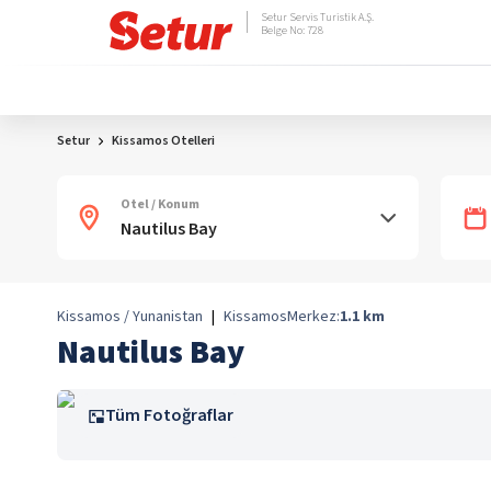
Setur Servis Turistik A.Ş.
Belge No: 728
Setur
Kissamos Otelleri
Otel / Konum
Kissamos / Yunanistan
|
Kissamos
Merkez:
1.1
km
Nautilus Bay
Tüm Fotoğraflar