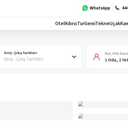
WhatsApp
444
Otel
Kıbrıs
Tur
Gemi
Tekne
Uçak
Ka
Giriş - Çıkış Tarihleri
Kişi, Oda Sayıs
Giriş - Çıkış Tarihleri
1 Oda, 2 Ye