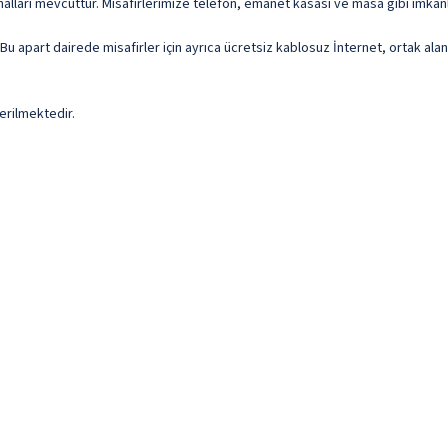
kanalları mevcuttur. Misafirlerimize telefon, emanet kasası ve masa gibi imkân
 Bu apart dairede misafirler için ayrıca ücretsiz kablosuz İnternet, ortak alan
erilmektedir.