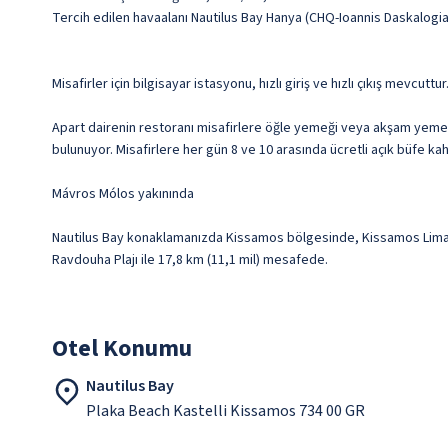
Tercih edilen havaalanı Nautilus Bay Hanya (CHQ-Ioannis Daskalogia
Misafirler için bilgisayar istasyonu, hızlı giriş ve hızlı çıkış mevcutt
Apart dairenin restoranı misafirlere öğle yemeği veya akşam yemeği 
bulunuyor. Misafirlere her gün 8 ve 10 arasında ücretli açık büfe kah
Mávros Mólos yakınında
Nautilus Bay konaklamanızda Kissamos bölgesinde, Kissamos Limanı i
Ravdouha Plajı ile 17,8 km (11,1 mil) mesafede.
Otel Konumu
Nautilus Bay
Plaka Beach Kastelli Kissamos 734 00 GR