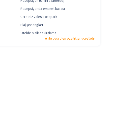
Resepsiyon (sınırlı saatlerde)
Resepsiyonda emanet kasası
Ücretsiz valesiz otopark
Plaj şezlongları
Otelde bisiklet kiralama
ile belirtilen özellikler ücretlidir.