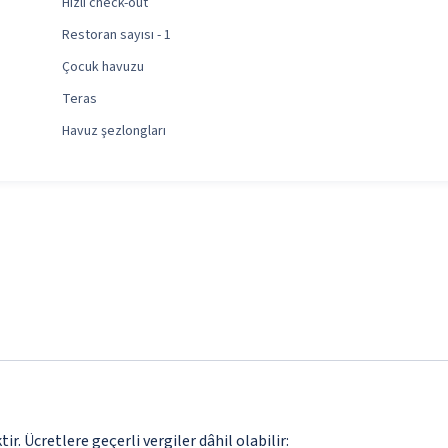
Hızlı check-out
Restoran sayısı - 1
Çocuk havuzu
Teras
Havuz şezlongları
. Ücretlere geçerli vergiler dâhil olabilir: