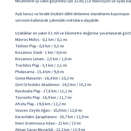
Misafirlerin iyi vakit geçirmesi için 32-inç LCD televizyon ve uydu 
Açık havuz ve kiralık bisiklet dâhil dinlenme olanaklarını kaçırmayın.
servisini kullanarak yakındaki noktalara ulaşabilir.
Uzaklıklar en yakın 0.1 mil ve kilometre değerine yuvarlanarak göst
Mávros Mólos - 0,1 km / 0,1 mi
Telónio Plajı - 0,8 km / 0,5 mi
Kissamos Stadı - 1 km / 0,6 mi
Kissamos Limanı - 2,5 km / 1,6 mi
Trachilos Plajı - 3,3 km / 2,1 mi
Phalasarna - 15,4 km / 9,6 mi
Gonia Manastırı - 16,4 km / 10,2 mi
Girit Ortodoks Akademisi - 16,5 km / 10,3 mi
Ravdouha Plajı - 17,8 km / 11,1 mi
Tavrontis Plajı - 18,9 km / 11,7 mi
Afrata Plajı - 19,6 km / 12,2 mi
Vouves Zeytin Ağacı - 20,6 km / 12,8 mi
Karavitakis Şaraphanesi - 20,7 km / 12,9 mi
Imeri Gramvousa Adası - 21 km / 13 mi
Alman Savaş Mezarlığı - 22,3 km / 13,9 mi