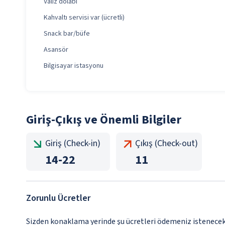
Valiz dolabı
Kahvaltı servisi var (ücretli)
Snack bar/büfe
Asansör
Bilgisayar istasyonu
Giriş-Çıkış ve Önemli Bilgiler
Giriş (Check-in)
Çıkış (Check-out)
14
-
22
11
Zorunlu Ücretler
Sizden konaklama yerinde şu ücretleri ödemeniz istenecektir