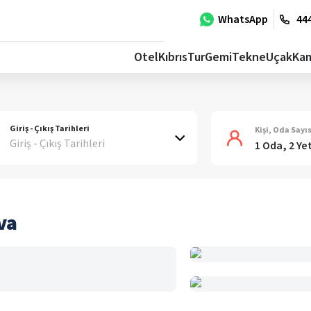
WhatsApp
444
Otel
Kıbrıs
Tur
Gemi
Tekne
Uçak
Ka
Giriş - Çıkış Tarihleri
Kişi, Oda Sayıs
Giriş - Çıkış Tarihleri
1 Oda, 2 Ye
va