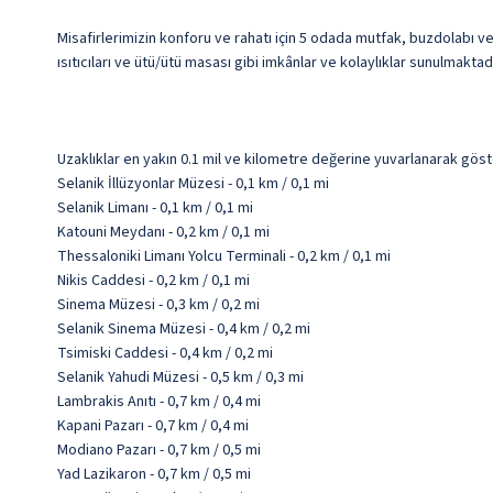
Misafirlerimizin konforu ve rahatı için 5 odada mutfak, buzdolabı ve 
ısıtıcıları ve ütü/ütü masası gibi imkânlar ve kolaylıklar sunulmaktadı
Uzaklıklar en yakın 0.1 mil ve kilometre değerine yuvarlanarak göst
Selanik İllüzyonlar Müzesi - 0,1 km / 0,1 mi
Selanik Limanı - 0,1 km / 0,1 mi
Katouni Meydanı - 0,2 km / 0,1 mi
Thessaloniki Limanı Yolcu Terminali - 0,2 km / 0,1 mi
Nikis Caddesi - 0,2 km / 0,1 mi
Sinema Müzesi - 0,3 km / 0,2 mi
Selanik Sinema Müzesi - 0,4 km / 0,2 mi
Tsimiski Caddesi - 0,4 km / 0,2 mi
Selanik Yahudi Müzesi - 0,5 km / 0,3 mi
Lambrakis Anıtı - 0,7 km / 0,4 mi
Kapani Pazarı - 0,7 km / 0,4 mi
Modiano Pazarı - 0,7 km / 0,5 mi
Yad Lazikaron - 0,7 km / 0,5 mi