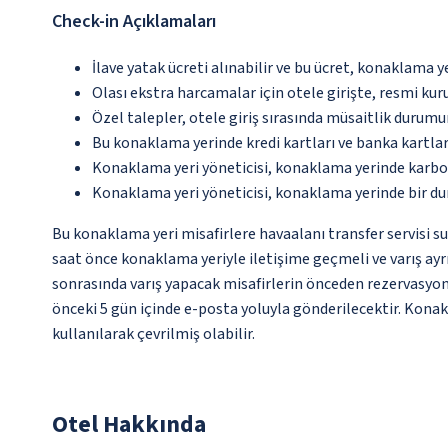
Check-in Açıklamaları
İlave yatak ücreti alınabilir ve bu ücret, konaklama y
Olası ekstra harcamalar için otele girişte, resmi kur
Özel talepler, otele giriş sırasında müsaitlik durumu
Bu konaklama yerinde kredi kartları ve banka kartlar
Konaklama yeri yöneticisi, konaklama yerinde karbon
Konaklama yeri yöneticisi, konaklama yerinde bir d
Bu konaklama yeri misafirlere havaalanı transfer servisi su
saat önce konaklama yeriyle iletişime geçmeli ve varış ay
sonrasında varış yapacak misafirlerin önceden rezervasyon o
önceki 5 gün içinde e-posta yoluyla gönderilecektir. Konakl
kullanılarak çevrilmiş olabilir.
Otel Hakkında