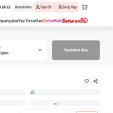
 28 22
Acenteler
Üye Ol
Giriş Yap
mpanyalar
Yaz Fırsatları
SeturKids
ı
Yeniden Ara
tişkin
Haritada Gör