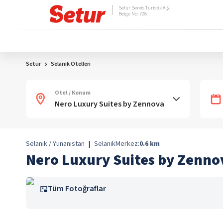
Setur Servis Turistik A.Ş.
Belge No: 728
Setur
Selanik Otelleri
Otel / Konum
Selanik / Yunanistan
|
Selanik
Merkez:
0.6
km
Nero Luxury Suites by Zenno
Tüm Fotoğraflar