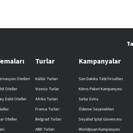
Ta
Temaları
Turlar
Kampanyalar
rvasyon Otelleri
Kültür Turları
Son Dakika Tatil Fırsatları
hil Oteller
Vizesiz Turlar
Kıbrıs Paket Kampanyası
ey Dahil Oteller
Afrika Turları
Setur Extra
teller
Fransa Turları
Ödeme Seçenekleri
ar Oteller
Belgrad Turları
Seyahat İptal Güvencesi
eri
ABD Turları
Worldpuan Kampanyası