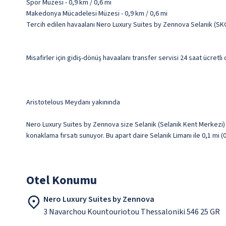
Spor Müzesi - 0,9 km / 0,6 mi
Makedonya Mücadelesi Müzesi - 0,9 km / 0,6 mi
Tercih edilen havaalanı Nero Luxury Suites by Zennova Selanik (S
Misafirler için gidiş-dönüş havaalanı transfer servisi 24 saat ücretl
Aristotelous Meydanı yakınında
Nero Luxury Suites by Zennova size Selanik (Selanik Kent Merkezi)
konaklama fırsatı sunuyor. Bu apart daire Selanik Limanı ile 0,1 mi 
Otel Konumu
Nero Luxury Suites by Zennova
3 Navarchou Kountouriotou Thessaloniki 546 25 GR