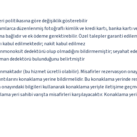
eri politikasına göre değişiklik gösterebilir
umlarca düzenlenmiş fotoğraflı kimlik ve kredi kartı, banka kartı v
na bağlıdır ve ek ödeme gerektirebilir. Özel talepler garanti edile
ı kabul edilmektedir; nakit kabul edilmez
monoksit dedektörü olup olmadığını bildirmemiştir; seyahat ederke
uman dedektörü bulunduğunu belirtmiştir
nmaktadır (bu hizmet ücretli olabilir). Misafirler rezervasyon onayı
rıntılarını konaklama yerine bildirmelidir. Bu konaklama yerinde
nayındaki bilgileri kullanarak konaklama yeriyle iletişime geçmesi 
ama yeri sahibi varışta misafirleri karşılayacaktır. Konaklama yeri