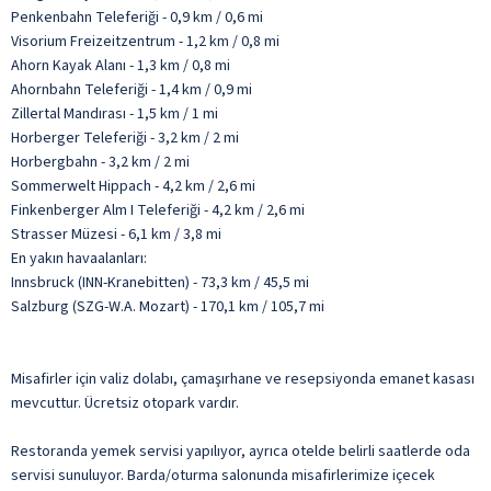
Penkenbahn Teleferiği - 0,9 km / 0,6 mi
Visorium Freizeitzentrum - 1,2 km / 0,8 mi
Ahorn Kayak Alanı - 1,3 km / 0,8 mi
Ahornbahn Teleferiği - 1,4 km / 0,9 mi
Zillertal Mandırası - 1,5 km / 1 mi
Horberger Teleferiği - 3,2 km / 2 mi
Horbergbahn - 3,2 km / 2 mi
Sommerwelt Hippach - 4,2 km / 2,6 mi
Finkenberger Alm I Teleferiği - 4,2 km / 2,6 mi
Strasser Müzesi - 6,1 km / 3,8 mi
En yakın havaalanları:
Innsbruck (INN-Kranebitten) - 73,3 km / 45,5 mi
Salzburg (SZG-W.A. Mozart) - 170,1 km / 105,7 mi
Misafirler için valiz dolabı, çamaşırhane ve resepsiyonda emanet kasası
mevcuttur. Ücretsiz otopark vardır.
Restoranda yemek servisi yapılıyor, ayrıca otelde belirli saatlerde oda
servisi sunuluyor. Barda/oturma salonunda misafirlerimize içecek