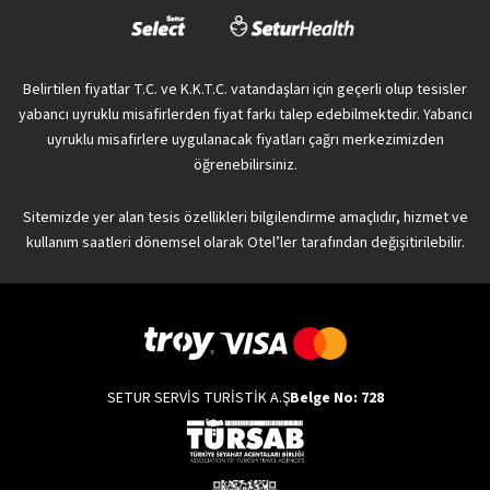
Belirtilen fiyatlar T.C. ve K.K.T.C. vatandaşları için geçerli olup tesisler
yabancı uyruklu misafirlerden fiyat farkı talep edebilmektedir. Yabancı
uyruklu misafirlere uygulanacak fiyatları çağrı merkezimizden
öğrenebilirsiniz.
Sitemizde yer alan tesis özellikleri bilgilendirme amaçlıdır, hizmet ve
kullanım saatleri dönemsel olarak Otel’ler tarafından değişitirilebilir.
SETUR SERVİS TURİSTİK A.Ş
Belge No: 728