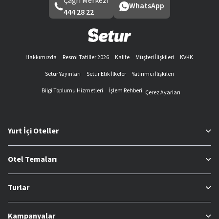
Çağrı Merkezi
WhatsApp
444 28 22
Hakkımızda
Resmi Tatiller 2026
Kalite
Müşteri İlişkileri
KVKK
Setur Yayınları
Setur Etik İlkeler
Yatırımcı İlişkileri
Bilgi Toplumu Hizmetleri
İşlem Rehberi
Çerez Ayarları
Yurt İçi Oteller
Otel Temaları
Turlar
Kampanyalar