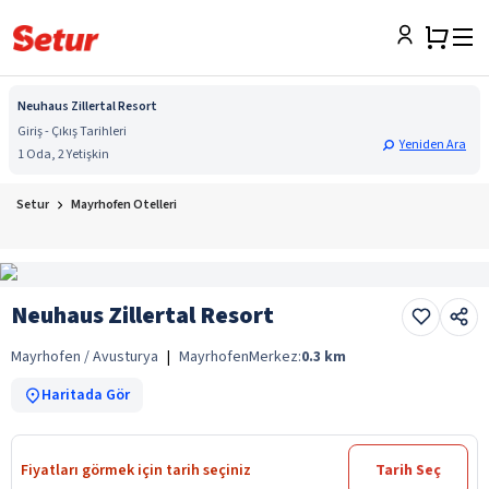
Neuhaus Zillertal Resort
Giriş - Çıkış Tarihleri
Yeniden Ara
1 Oda, 2 Yetişkin
Setur
Mayrhofen Otelleri
Neuhaus Zillertal Resort
Mayrhofen / Avusturya
|
Mayrhofen
Merkez:
0.3
km
Haritada Gör
Fiyatları görmek için tarih seçiniz
Tarih Seç