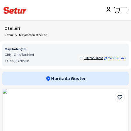
Otelleri
Setur
Mayrhofen Otelleri
Mayrhofen
(
19
)
Giriş - Çıkış Tarihleri
Filtrele Sırala
Yeniden Ara
1 Oda, 2 Yetişkin
Haritada Göster