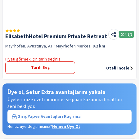
4.8
/5
ElisabethHotel Premium Private Retreat
Mayrhofen, Avusturya, AT
· Mayrhofen
Merkez:
0.2 km
Fiyatı görmek için tarih seçiniz
Tarih Seç
Oteli İncele
Üye ol, Setur Extra avantajlarını yakala
Üyelerimize özel indirimler ve puan kazanma fırsatları
seni bekliyor.
Giriş Yap
ve Avantajları Kaçırma
Henüz üye değil misiniz?
Hemen Üye Ol