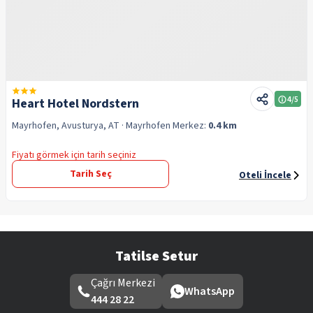
4
/5
Heart Hotel Nordstern
Mayrhofen, Avusturya, AT
· Mayrhofen
Merkez:
0.4 km
Fiyatı görmek için tarih seçiniz
Tarih Seç
Oteli İncele
Tatilse Setur
Çağrı Merkezi
WhatsApp
444 28 22