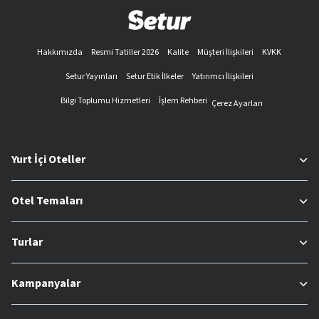
Hakkımızda
Resmi Tatiller 2026
Kalite
Müşteri İlişkileri
KVKK
Setur Yayınları
Setur Etik İlkeler
Yatırımcı İlişkileri
Bilgi Toplumu Hizmetleri
İşlem Rehberi
Çerez Ayarları
Yurt İçi Oteller
Otel Temaları
Turlar
Kampanyalar