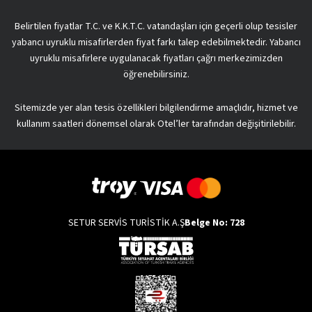
Belirtilen fiyatlar T.C. ve K.K.T.C. vatandaşları için geçerli olup tesisler
yabancı uyruklu misafirlerden fiyat farkı talep edebilmektedir. Yabancı
uyruklu misafirlere uygulanacak fiyatları çağrı merkezimizden
öğrenebilirsiniz.
Sitemizde yer alan tesis özellikleri bilgilendirme amaçlıdır, hizmet ve
kullanım saatleri dönemsel olarak Otel’ler tarafından değişitirilebilir.
SETUR SERVİS TURİSTİK A.Ş
Belge No: 728