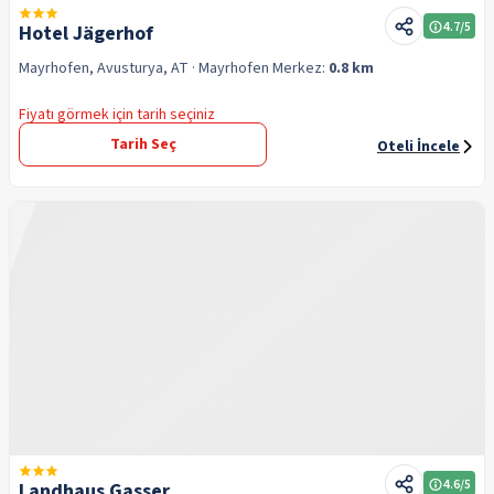
4.7
/5
Hotel Jägerhof
Mayrhofen, Avusturya, AT
· Mayrhofen
Merkez:
0.8 km
Fiyatı görmek için tarih seçiniz
Tarih Seç
Oteli İncele
4.6
/5
Landhaus Gasser