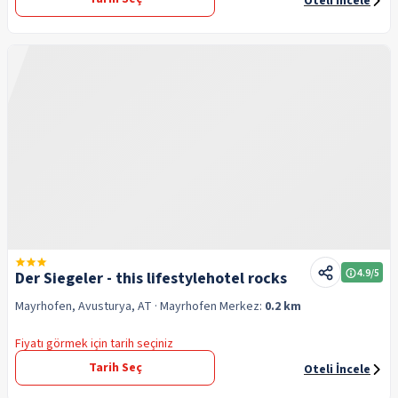
Oteli İncele
4.9
/5
Der Siegeler - this lifestylehotel rocks
Mayrhofen, Avusturya, AT
· Mayrhofen
Merkez:
0.2 km
Fiyatı görmek için tarih seçiniz
Tarih Seç
Oteli İncele