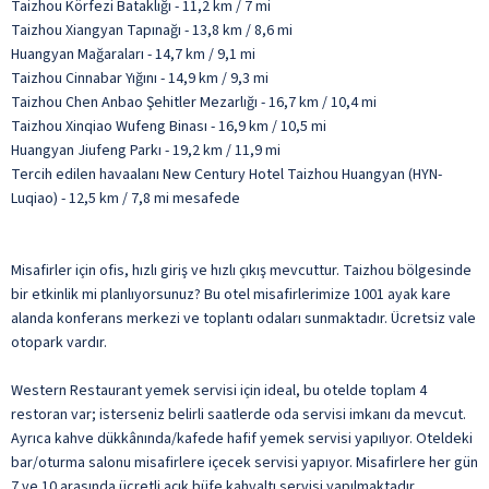
Taizhou Körfezi Bataklığı - 11,2 km / 7 mi
Taizhou Xiangyan Tapınağı - 13,8 km / 8,6 mi
Huangyan Mağaraları - 14,7 km / 9,1 mi
Taizhou Cinnabar Yığını - 14,9 km / 9,3 mi
Taizhou Chen Anbao Şehitler Mezarlığı - 16,7 km / 10,4 mi
Taizhou Xinqiao Wufeng Binası - 16,9 km / 10,5 mi
Huangyan Jiufeng Parkı - 19,2 km / 11,9 mi
Tercih edilen havaalanı New Century Hotel Taizhou Huangyan (HYN-
Luqiao) - 12,5 km / 7,8 mi mesafede
Misafirler için ofis, hızlı giriş ve hızlı çıkış mevcuttur. Taizhou bölgesinde
bir etkinlik mi planlıyorsunuz? Bu otel misafirlerimize 1001 ayak kare
alanda konferans merkezi ve toplantı odaları sunmaktadır. Ücretsiz vale
otopark vardır.
Western Restaurant yemek servisi için ideal, bu otelde toplam 4
restoran var; isterseniz belirli saatlerde oda servisi imkanı da mevcut.
Ayrıca kahve dükkânında/kafede hafif yemek servisi yapılıyor. Oteldeki
bar/oturma salonu misafirlere içecek servisi yapıyor. Misafirlere her gün
7 ve 10 arasında ücretli açık büfe kahvaltı servisi yapılmaktadır.