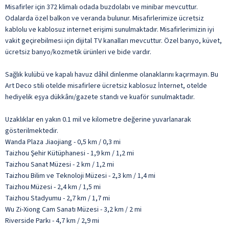
Misafirler için 372 klimalı odada buzdolabı ve minibar mevcuttur.
Odalarda özel balkon ve veranda bulunur. Misafirlerimize ücretsiz
kablolu ve kablosuz internet erişimi sunulmaktadır. Misafirlerimizin iyi
vakit geçirebilmesi için dijital TV kanalları mevcuttur. Özel banyo, küvet,
ücretsiz banyo/kozmetik ürünleri ve bide vardır.
Sağlık kulübü ve kapalı havuz dâhil dinlenme olanaklarını kaçırmayın. Bu
Art Deco stili otelde misafirlere ücretsiz kablosuz İnternet, otelde
hediyelik eşya dükkânı/gazete standı ve kuaför sunulmaktadır.
Uzaklıklar en yakın 0.1 mil ve kilometre değerine yuvarlanarak
gösterilmektedir.
Wanda Plaza Jiaojiang - 0,5 km / 0,3 mi
Taizhou Şehir Kütüphanesi - 1,9 km / 1,2 mi
Taizhou Sanat Müzesi - 2 km / 1,2 mi
Taizhou Bilim ve Teknoloji Müzesi - 2,3 km / 1,4 mi
Taizhou Müzesi - 2,4 km / 1,5 mi
Taizhou Stadyumu - 2,7 km / 1,7 mi
Wu Zi-Xiong Cam Sanatı Müzesi - 3,2 km / 2 mi
Riverside Parkı - 4,7 km / 2,9 mi