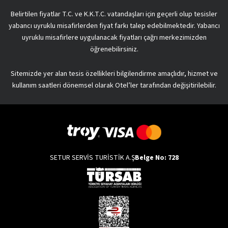
Belirtilen fiyatlar T.C. ve K.K.T.C. vatandaşları için geçerli olup tesisler
yabancı uyruklu misafirlerden fiyat farkı talep edebilmektedir. Yabancı
uyruklu misafirlere uygulanacak fiyatları çağrı merkezimizden
öğrenebilirsiniz.
Sitemizde yer alan tesis özellikleri bilgilendirme amaçlıdır, hizmet ve
kullanım saatleri dönemsel olarak Otel’ler tarafından değişitirilebilir.
SETUR SERVİS TURİSTİK A.Ş
Belge No: 728