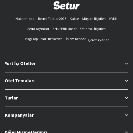
Hakkımızda
Resmi Tatiller 2026
Kalite
Müşteri İlişkileri
KVKK
Setur Yayınları
Setur Etik İlkeler
Yatırımcı İlişkileri
Bilgi Toplumu Hizmetleri
İşlem Rehberi
Çerez Ayarları
Yurt İçi Oteller
Otel Temaları
Turlar
Kampanyalar
Diğer Hizmetlerimiz