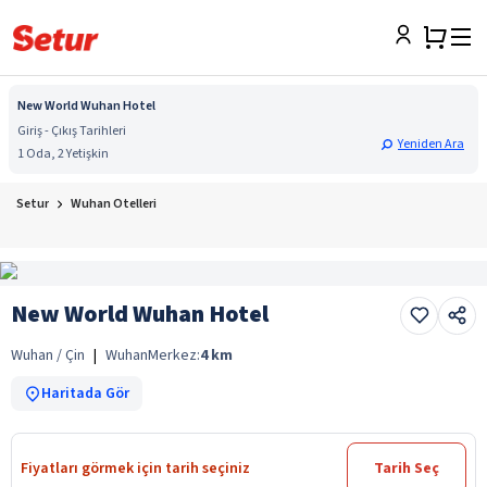
New World Wuhan Hotel
Giriş - Çıkış Tarihleri
Yeniden Ara
1 Oda, 2 Yetişkin
Setur
Wuhan Otelleri
New World Wuhan Hotel
Wuhan / Çin
|
Wuhan
Merkez:
4
km
Haritada Gör
Fiyatları görmek için tarih seçiniz
Tarih Seç