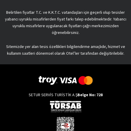
Belirtilen fiyatlar T.C. ve K.K.T.C. vatandaşları için geçerli olup tesisler
yabancı uyruklu misafirlerden fiyat farkı talep edebilmektedir. Yabancı
uyruklu misafirlere uygulanacak fiyatları çağrı merkezimizden
öğrenebilirsiniz.
Sitemizde yer alan tesis özellikleri bilgilendirme amaçlıdır, hizmet ve
kullanım saatleri dönemsel olarak Otel’ler tarafından değişitirilebilir.
SETUR SERVİS TURİSTİK A.Ş
Belge No: 728