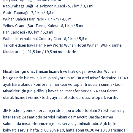
Kaplumbağa Dağı Televizyon Kulesi - 5,3 km / 3,3 mi
Gude Tapınağı - 7,2 km / 4,5 mi
Wuhan Bahçe Fuar Parkı - 7,4 km / 4,6 mi
Yellow Crane (Sarı Turna) Kulesi - 8,1 km / 5 mi
Han Caddesi - 8,6 km / 5,3 mi
Wuhan International Country Club - 8,8 km / 5,5 mi
Tercih edilen havaalanı New World Wuhan Hotel Wuhan (WUH-Tianhe
Uluslararası) - 31,5 km / 19,5 mi mesafede
Misafirler için ofis, limuzin hizmeti ve hızlı çıkış mevcuttur. Wuhan
bölgesinde bir etkinlik mi planlıyorsunuz? Bu otel misafirlerimize 11840
ayak kare alanda konferans merkezi ve toplantı odaları sunmaktadır.
Misafirler için gidiş-dönüş havaalanı transfer servisi 24 saat ücretli
olarak hizmet vermektedir, ayrıca otelde ücretsiz otopark vardır.
JIA Kitchen yemek servisi için ideal, bu otelde toplam 2 restoran var;
isterseniz 24 saat oda servisi imkanı da mevcut. Barda/oturma
salonunda misafirlerimize içecek servisi yapılmaktadır. Açık büfe
kahvaltı servisi hafta içi 06.30 ve 10, hafta sonu 06.30 ve 10.30 arasında