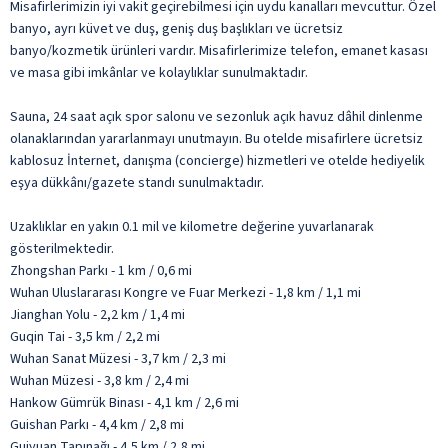
Misafirlerimizin iyi vakit geçirebilmesi için uydu kanalları mevcuttur. Özel
banyo, ayrı küvet ve duş, geniş duş başlıkları ve ücretsiz
banyo/kozmetik ürünleri vardır. Misafirlerimize telefon, emanet kasası
ve masa gibi imkânlar ve kolaylıklar sunulmaktadır.
Sauna, 24 saat açık spor salonu ve sezonluk açık havuz dâhil dinlenme
olanaklarından yararlanmayı unutmayın. Bu otelde misafirlere ücretsiz
kablosuz İnternet, danışma (concierge) hizmetleri ve otelde hediyelik
eşya dükkânı/gazete standı sunulmaktadır.
Uzaklıklar en yakın 0.1 mil ve kilometre değerine yuvarlanarak
gösterilmektedir.
Zhongshan Parkı - 1 km / 0,6 mi
Wuhan Uluslararası Kongre ve Fuar Merkezi - 1,8 km / 1,1 mi
Jianghan Yolu - 2,2 km / 1,4 mi
Guqin Tai - 3,5 km / 2,2 mi
Wuhan Sanat Müzesi - 3,7 km / 2,3 mi
Wuhan Müzesi - 3,8 km / 2,4 mi
Hankow Gümrük Binası - 4,1 km / 2,6 mi
Guishan Parkı - 4,4 km / 2,8 mi
Guiyuan Tapınağı - 4,5 km / 2,8 mi