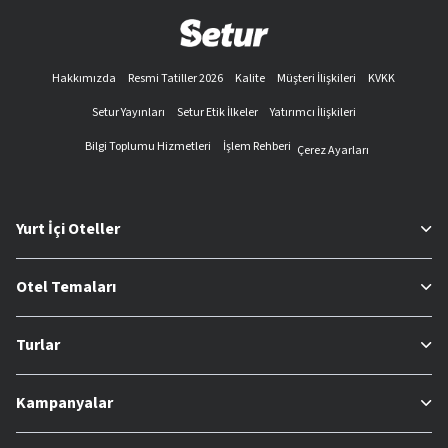
Hakkımızda
Resmi Tatiller 2026
Kalite
Müşteri İlişkileri
KVKK
Setur Yayınları
Setur Etik İlkeler
Yatırımcı İlişkileri
Bilgi Toplumu Hizmetleri
İşlem Rehberi
Çerez Ayarları
Yurt İçi Oteller
Otel Temaları
Turlar
Kampanyalar