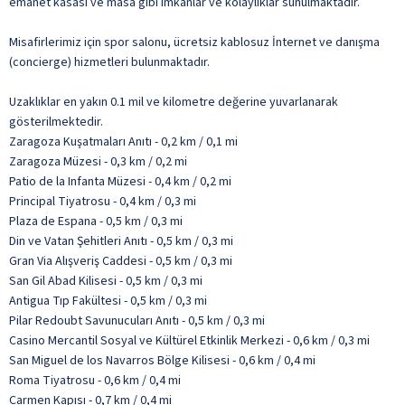
emanet kasası ve masa gibi imkânlar ve kolaylıklar sunulmaktadır.
Misafirlerimiz için spor salonu, ücretsiz kablosuz İnternet ve danışma
(concierge) hizmetleri bulunmaktadır.
Uzaklıklar en yakın 0.1 mil ve kilometre değerine yuvarlanarak
gösterilmektedir.
Zaragoza Kuşatmaları Anıtı - 0,2 km / 0,1 mi
Zaragoza Müzesi - 0,3 km / 0,2 mi
Patio de la Infanta Müzesi - 0,4 km / 0,2 mi
Principal Tiyatrosu - 0,4 km / 0,3 mi
Plaza de Espana - 0,5 km / 0,3 mi
Din ve Vatan Şehitleri Anıtı - 0,5 km / 0,3 mi
Gran Via Alışveriş Caddesi - 0,5 km / 0,3 mi
San Gil Abad Kilisesi - 0,5 km / 0,3 mi
Antigua Tıp Fakültesi - 0,5 km / 0,3 mi
Pilar Redoubt Savunucuları Anıtı - 0,5 km / 0,3 mi
Casino Mercantil Sosyal ve Kültürel Etkinlik Merkezi - 0,6 km / 0,3 mi
San Miguel de los Navarros Bölge Kilisesi - 0,6 km / 0,4 mi
Roma Tiyatrosu - 0,6 km / 0,4 mi
Carmen Kapısı - 0,7 km / 0,4 mi