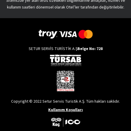
Sitemizde yer alan tesis özellikleri bilgilendirme amaçlıdır, hizmet ve
kullanım saatleri dönemsel olarak Otel’ler tarafından değişitirilebilir.
SETUR SERVİS TURİSTİK A.Ş
Belge No: 728
Copyright © 2022 Setur Servis Turistik A.Ş. Tüm hakları saklıdır.
Kullanım Koşulları