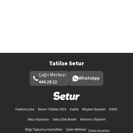
Tatilse Setur
Çağrı Merkezi
WhatsApp
444 28 22
Hakkımızda
Resmi Tatiller 2026
Kalite
Müşteri İlişkileri
KVKK
Setur Yayınları
Setur Etik İlkeler
Yatırımcı İlişkileri
Bilgi Toplumu Hizmetleri
İşlem Rehberi
Çerez Ayarları