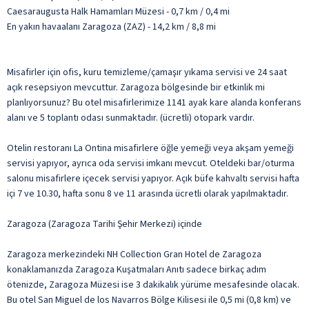
Caesaraugusta Halk Hamamları Müzesi - 0,7 km / 0,4 mi
En yakın havaalanı Zaragoza (ZAZ) - 14,2 km / 8,8 mi
Misafirler için ofis, kuru temizleme/çamaşır yıkama servisi ve 24 saat
açık resepsiyon mevcuttur. Zaragoza bölgesinde bir etkinlik mi
planlıyorsunuz? Bu otel misafirlerimize 1141 ayak kare alanda konferans
alanı ve 5 toplantı odası sunmaktadır. (ücretli) otopark vardır.
Otelin restoranı La Ontina misafirlere öğle yemeği veya akşam yemeği
servisi yapıyor, ayrıca oda servisi imkanı mevcut. Oteldeki bar/oturma
salonu misafirlere içecek servisi yapıyor. Açık büfe kahvaltı servisi hafta
içi 7 ve 10.30, hafta sonu 8 ve 11 arasında ücretli olarak yapılmaktadır.
Zaragoza (Zaragoza Tarihi Şehir Merkezi) içinde
Zaragoza merkezindeki NH Collection Gran Hotel de Zaragoza
konaklamanızda Zaragoza Kuşatmaları Anıtı sadece birkaç adım
ötenizde, Zaragoza Müzesi ise 3 dakikalık yürüme mesafesinde olacak.
Bu otel San Miguel de los Navarros Bölge Kilisesi ile 0,5 mi (0,8 km) ve