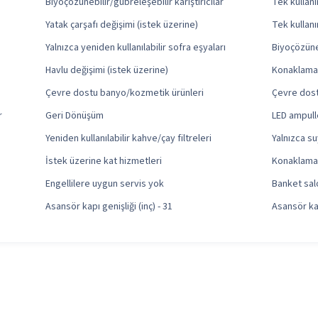
Biyoçözünebilir/gübreleşebilir karıştırıcılar
Tek kullan
Yatak çarşafı değişimi (istek üzerine)
Tek kullanı
Yalnızca yeniden kullanılabilir sofra eşyaları
Biyoçözüneb
Havlu değişimi (istek üzerine)
Konaklama 
Çevre dostu banyo/kozmetik ürünleri
Çevre dostu
r
Geri Dönüşüm
LED ampull
Yeniden kullanılabilir kahve/çay filtreleri
Yalnızca su
İstek üzerine kat hizmetleri
Konaklama 
Engellilere uygun servis yok
Banket sal
Asansör kapı genişliği (inç) - 31
Asansör kap