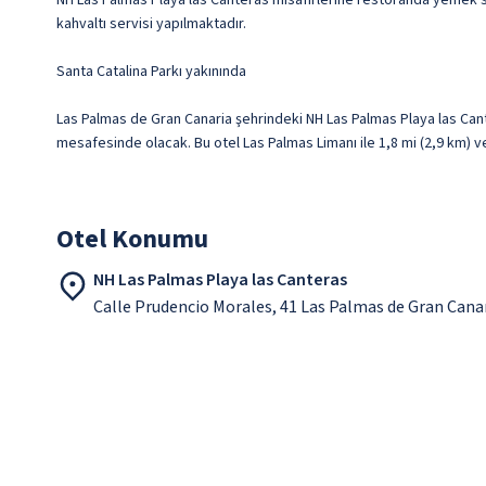
NH Las Palmas Playa las Canteras misafirlerine restoranda yemek ser
kahvaltı servisi yapılmaktadır.
Santa Catalina Parkı yakınında
Las Palmas de Gran Canaria şehrindeki NH Las Palmas Playa las Cante
mesafesinde olacak. Bu otel Las Palmas Limanı ile 1,8 mi (2,9 km) v
Otel Konumu
NH Las Palmas Playa las Canteras
Calle Prudencio Morales, 41 Las Palmas de Gran Cana