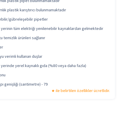
ımlık plastik pipet bulunmamaktadır
mlık plastik karıştırıcı bulunmamaktadır
ilir/gübreleşebilir pipetler
yerinin tüm elektriği yenilenebilir kaynaklardan gelmektedir
 temizlik ürünleri sağlanır
er
yu verimli kullanan duşlar
yerinde yerel kaynaklı gıda (%80 veya daha fazla)
onu
ı genişliği (santimetre) - 79
ile belirtilen özellikler ücretlidir.