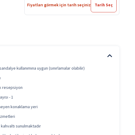
Fiyatları görmek için tarih seçiniz
Tarih Seç
sandalye kullanımına uygun (sınırlamalar olabilir)
ı
ık resepsiyon
yısı - 1
lmeyen konaklama yeri
izmetleri
 kahvaltı sunulmaktadır