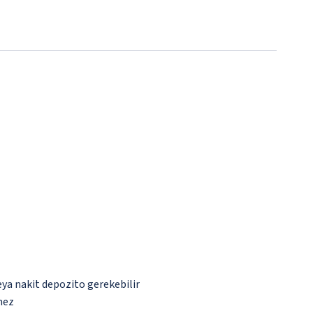
eya nakit depozito gerekebilir
mez