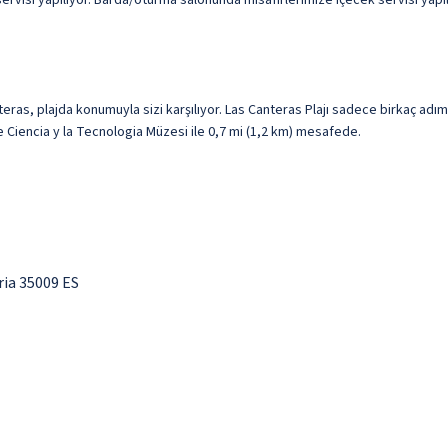
visi yapılıyor. Barda/oturma salonunda misafirlerimize içecek servisi yapılm
ras, plajda konumuyla sizi karşılıyor. Las Canteras Plajı sadece birkaç adım
e Ciencia y la Tecnologia Müzesi ile 0,7 mi (1,2 km) mesafede.
ria 35009 ES