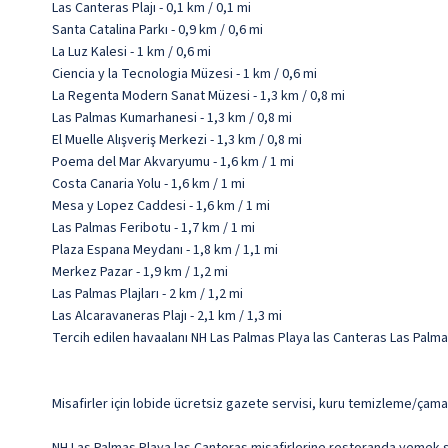
Las Canteras Plajı - 0,1 km / 0,1 mi
Santa Catalina Parkı - 0,9 km / 0,6 mi
La Luz Kalesi - 1 km / 0,6 mi
Ciencia y la Tecnologia Müzesi - 1 km / 0,6 mi
La Regenta Modern Sanat Müzesi - 1,3 km / 0,8 mi
Las Palmas Kumarhanesi - 1,3 km / 0,8 mi
El Muelle Alışveriş Merkezi - 1,3 km / 0,8 mi
Poema del Mar Akvaryumu - 1,6 km / 1 mi
Costa Canaria Yolu - 1,6 km / 1 mi
Mesa y Lopez Caddesi - 1,6 km / 1 mi
Las Palmas Feribotu - 1,7 km / 1 mi
Plaza Espana Meydanı - 1,8 km / 1,1 mi
Merkez Pazar - 1,9 km / 1,2 mi
Las Palmas Plajları - 2 km / 1,2 mi
Las Alcaravaneras Plajı - 2,1 km / 1,3 mi
Tercih edilen havaalanı NH Las Palmas Playa las Canteras Las Palma
Misafirler için lobide ücretsiz gazete servisi, kuru temizleme/çama