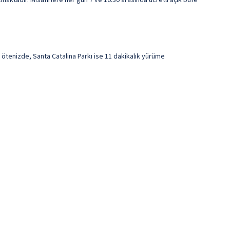
aktadır. Misafirlere her gün 7 ve 10.30 arasında ücretli açık büfe
 ötenizde, Santa Catalina Parkı ise 11 dakikalık yürüme