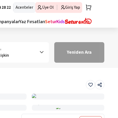
 28 22
Acenteler
Üye Ol
Giriş Yap
mpanyalar
Yaz Fırsatları
SeturKids
ı
Yeniden Ara
tişkin
Haritada Gör