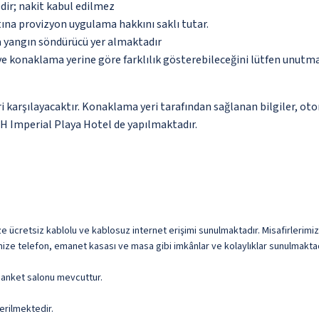
dir; nakit kabul edilmez
tına provizyon uygulama hakkını saklı tutar.
a yangın söndürücü yer almaktadır
 ve konaklama yerine göre farklılık gösterebileceğini lütfen unutm
 karşılayacaktır. Konaklama yeri tarafından sağlanan bilgiler, otoma
H Imperial Playa Hotel de yapılmaktadır.
ücretsiz kablolu ve kablosuz internet erişimi sunulmaktadır. Misafirlerimizi
mize telefon, emanet kasası ve masa gibi imkânlar ve kolaylıklar sunulmaktad
 banket salonu mevcuttur.
erilmektedir.