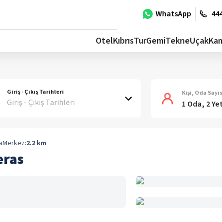
WhatsApp
444
Otel
Kıbrıs
Tur
Gemi
Tekne
Uçak
Ka
Giriş - Çıkış Tarihleri
Kişi, Oda Sayıs
Giriş - Çıkış Tarihleri
1 Oda, 2 Ye
a
Merkez:
2.2
km
eras