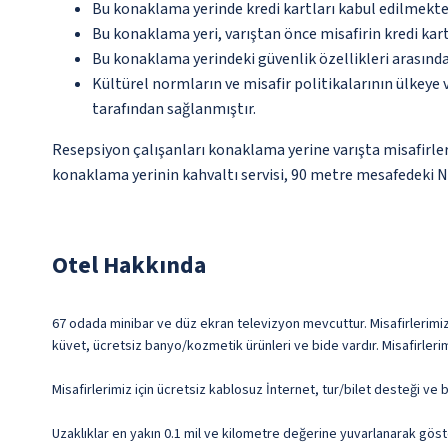
Bu konaklama yerinde kredi kartları kabul edilmekte
Bu konaklama yeri, varıştan önce misafirin kredi kar
Bu konaklama yerindeki güvenlik özellikleri arasınd
Kültürel normların ve misafir politikalarının ülkeye
tarafından sağlanmıştır.
Resepsiyon çalışanları konaklama yerine varışta misafirleri
konaklama yerinin kahvaltı servisi, 90 metre mesafedeki N
Otel Hakkında
67 odada minibar ve düz ekran televizyon mevcuttur. Misafirlerimize 
küvet, ücretsiz banyo/kozmetik ürünleri ve bide vardır. Misafirleri
Misafirlerimiz için ücretsiz kablosuz İnternet, tur/bilet desteği ve
Uzaklıklar en yakın 0.1 mil ve kilometre değerine yuvarlanarak göst