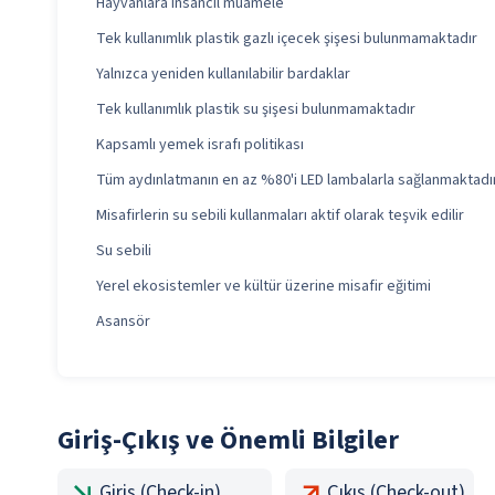
Hayvanlara insancıl muamele
Tek kullanımlık plastik gazlı içecek şişesi bulunmamaktadır
Yalnızca yeniden kullanılabilir bardaklar
Tek kullanımlık plastik su şişesi bulunmamaktadır
Kapsamlı yemek israfı politikası
Tüm aydınlatmanın en az %80'i LED lambalarla sağlanmaktadı
Misafirlerin su sebili kullanmaları aktif olarak teşvik edilir
Su sebili
Yerel ekosistemler ve kültür üzerine misafir eğitimi
Asansör
Giriş-Çıkış ve Önemli Bilgiler
Giriş (Check-in)
Çıkış (Check-out)