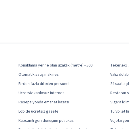
Konaklama yerine olan uzaklık (metre) - 500
Tekerlekli 
Otomatik satış makinesi
Valiz dolab
Birden fazla dil bilen personel
24 saat aç
Ücretsiz kablosuz internet
Restoran sa
Resepsiyonda emanet kasası
Sigara içi
Lobide ücretsiz gazete
Tur/bilet h
Kapsamlı geri dönüşüm politikası
Vejetaryen