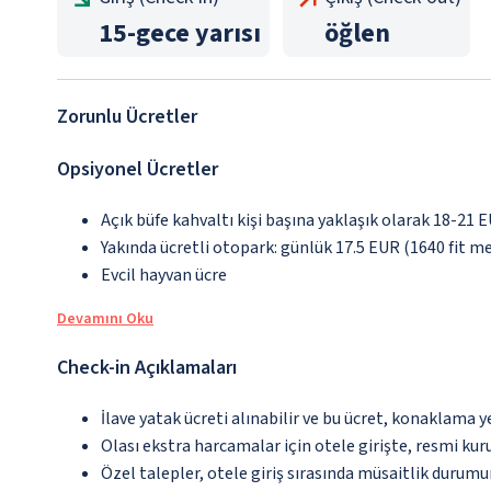
15
-
gece yarısı
öğlen
Zorunlu Ücretler
Opsiyonel Ücretler
Açık büfe kahvaltı kişi başına yaklaşık olarak 18-21 
Yakında ücretli otopark: günlük 17.5 EUR (1640 fit m
Evcil hayvan ücre
Devamını Oku
Check-in Açıklamaları
İlave yatak ücreti alınabilir ve bu ücret, konaklama y
Olası ekstra harcamalar için otele girişte, resmi kur
Özel talepler, otele giriş sırasında müsaitlik durumu