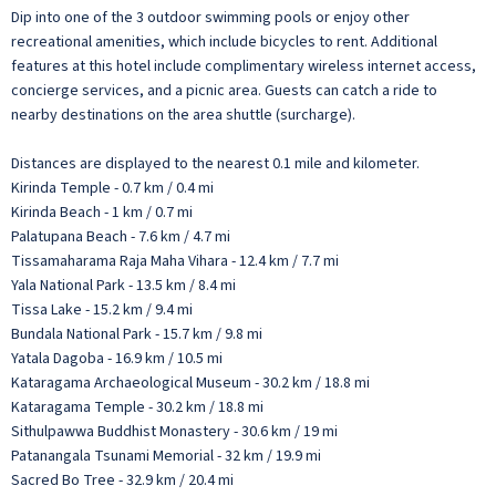
Dip into one of the 3 outdoor swimming pools or enjoy other
recreational amenities, which include bicycles to rent. Additional
features at this hotel include complimentary wireless internet access,
concierge services, and a picnic area. Guests can catch a ride to
nearby destinations on the area shuttle (surcharge).
Distances are displayed to the nearest 0.1 mile and kilometer.
Kirinda Temple - 0.7 km / 0.4 mi
Kirinda Beach - 1 km / 0.7 mi
Palatupana Beach - 7.6 km / 4.7 mi
Tissamaharama Raja Maha Vihara - 12.4 km / 7.7 mi
Yala National Park - 13.5 km / 8.4 mi
Tissa Lake - 15.2 km / 9.4 mi
Bundala National Park - 15.7 km / 9.8 mi
Yatala Dagoba - 16.9 km / 10.5 mi
Kataragama Archaeological Museum - 30.2 km / 18.8 mi
Kataragama Temple - 30.2 km / 18.8 mi
Sithulpawwa Buddhist Monastery - 30.6 km / 19 mi
Patanangala Tsunami Memorial - 32 km / 19.9 mi
Sacred Bo Tree - 32.9 km / 20.4 mi