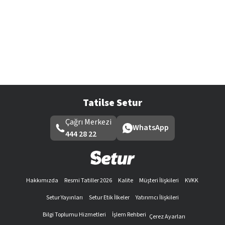
Tatilse Setur
Çağrı Merkezi
WhatsApp
444 28 22
Hakkımızda
Resmi Tatiller 2026
Kalite
Müşteri İlişkileri
KVKK
Setur Yayınları
Setur Etik İlkeler
Yatırımcı İlişkileri
Bilgi Toplumu Hizmetleri
İşlem Rehberi
Çerez Ayarları