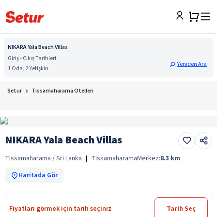
NIKARA Yala Beach Villas
Giriş - Çıkış Tarihleri
Yeniden Ara
1 Oda, 2 Yetişkin
Setur
Tissamaharama Otelleri
NIKARA Yala Beach Villas
Tissamaharama / Sri Lanka
|
Tissamaharama
Merkez:
8.3
km
Haritada Gör
Fiyatları görmek için tarih seçiniz
Tarih Seç