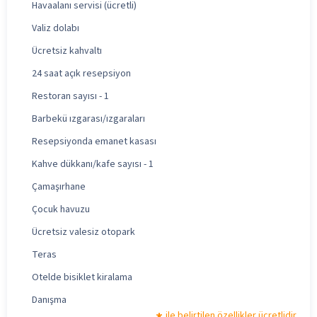
Havaalanı servisi (ücretli)
Valiz dolabı
Ücretsiz kahvaltı
24 saat açık resepsiyon
Restoran sayısı - 1
Barbekü ızgarası/ızgaraları
Resepsiyonda emanet kasası
Kahve dükkanı/kafe sayısı - 1
Çamaşırhane
Çocuk havuzu
Ücretsiz valesiz otopark
Teras
Otelde bisiklet kiralama
Danışma
ile belirtilen özellikler ücretlidir.