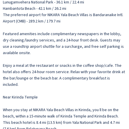
Lunugamvehera National Park - 36.1 km / 22.4 mi
Hambantota Beach - 42.1 km / 26.2 mi
The preferred airport for NIKARA Yala Beach Villas is Bandaranaike Intl.
Airport (CMB) - 289.2 km / 179.7 mi
Featured amenities include complimentary newspapers in the lobby,
dry cleaning/laundry services, and a 24-hour front desk. Guests may
use a roundtrip airport shuttle for a surcharge, and free self parking is
available onsite.
Enjoy a meal at the restaurant or snacks in the coffee shop/cafe. The
hotel also offers 24-hour room service. Relax with your favorite drink at
the bar/lounge or the beach bar. A complimentary breakfast is
included.
Near Kirinda Temple
When you stay at NIKARA Yala Beach Villas in Kirinda, you ll be on the
beach, within a 15-minute walk of Kirinda Temple and Kirinda Beach.
This beach hotel is 8.4 mi (13.5 km) from Yala National Park and 4.7 mi
(7.6 km) from Palatupana Beach.