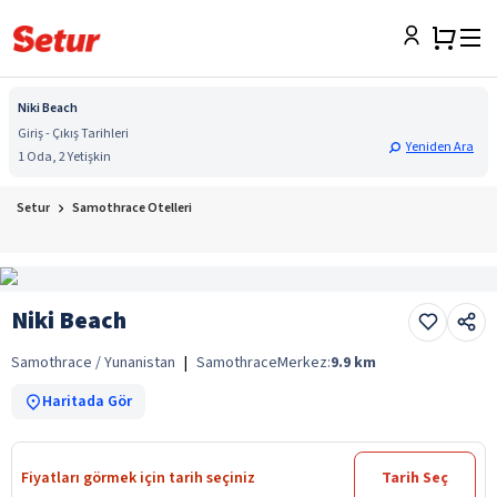
Niki Beach
Giriş - Çıkış Tarihleri
Yeniden Ara
1 Oda, 2 Yetişkin
Setur
Samothrace Otelleri
Niki Beach
Samothrace / Yunanistan
|
Samothrace
Merkez:
9.9
km
Haritada Gör
Fiyatları görmek için tarih seçiniz
Tarih Seç