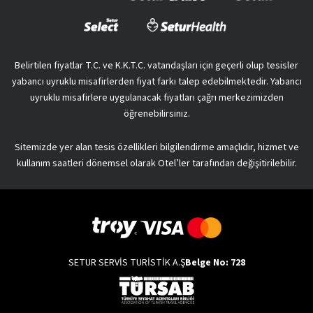
Belirtilen fiyatlar T.C. ve K.K.T.C. vatandaşları için geçerli olup tesisler
yabancı uyruklu misafirlerden fiyat farkı talep edebilmektedir. Yabancı
uyruklu misafirlere uygulanacak fiyatları çağrı merkezimizden
öğrenebilirsiniz.
Sitemizde yer alan tesis özellikleri bilgilendirme amaçlıdır, hizmet ve
kullanım saatleri dönemsel olarak Otel’ler tarafından değişitirilebilir.
SETUR SERVİS TURİSTİK A.Ş
Belge No: 728