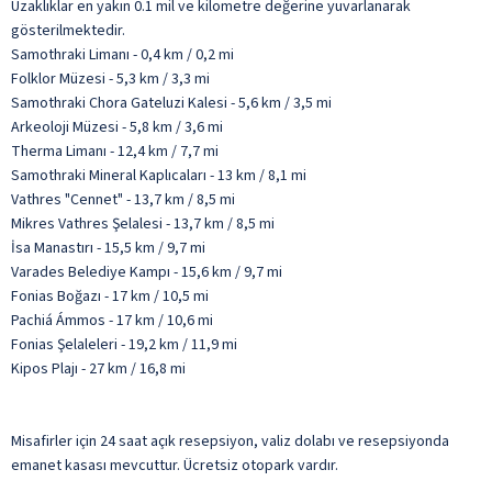
Uzaklıklar en yakın 0.1 mil ve kilometre değerine yuvarlanarak
gösterilmektedir.
Samothraki Limanı - 0,4 km / 0,2 mi
Folklor Müzesi - 5,3 km / 3,3 mi
Samothraki Chora Gateluzi Kalesi - 5,6 km / 3,5 mi
Arkeoloji Müzesi - 5,8 km / 3,6 mi
Therma Limanı - 12,4 km / 7,7 mi
Samothraki Mineral Kaplıcaları - 13 km / 8,1 mi
Vathres "Cennet" - 13,7 km / 8,5 mi
Mikres Vathres Şelalesi - 13,7 km / 8,5 mi
İsa Manastırı - 15,5 km / 9,7 mi
Varades Belediye Kampı - 15,6 km / 9,7 mi
Fonias Boğazı - 17 km / 10,5 mi
Pachiá Ámmos - 17 km / 10,6 mi
Fonias Şelaleleri - 19,2 km / 11,9 mi
Kipos Plajı - 27 km / 16,8 mi
Misafirler için 24 saat açık resepsiyon, valiz dolabı ve resepsiyonda
emanet kasası mevcuttur. Ücretsiz otopark vardır.