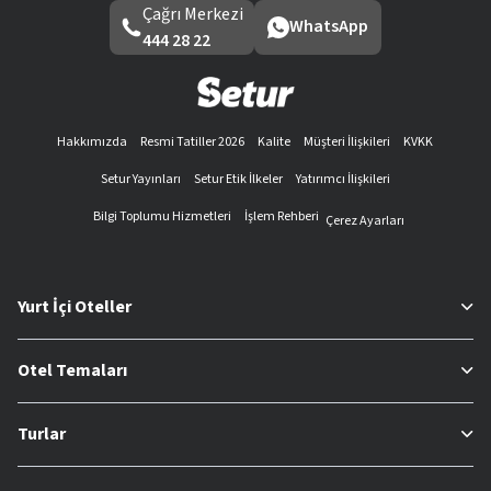
Çağrı Merkezi
WhatsApp
444 28 22
Hakkımızda
Resmi Tatiller 2026
Kalite
Müşteri İlişkileri
KVKK
Setur Yayınları
Setur Etik İlkeler
Yatırımcı İlişkileri
Bilgi Toplumu Hizmetleri
İşlem Rehberi
Çerez Ayarları
Yurt İçi Oteller
Otel Temaları
Turlar