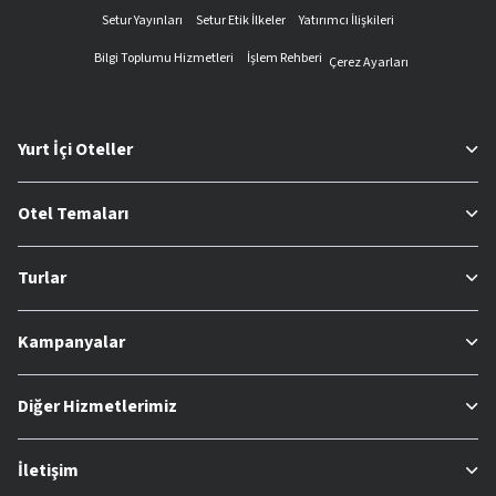
Setur Yayınları
Setur Etik İlkeler
Yatırımcı İlişkileri
Bilgi Toplumu Hizmetleri
İşlem Rehberi
Çerez Ayarları
Yurt İçi Oteller
Otel Temaları
Turlar
Kampanyalar
Diğer Hizmetlerimiz
İletişim