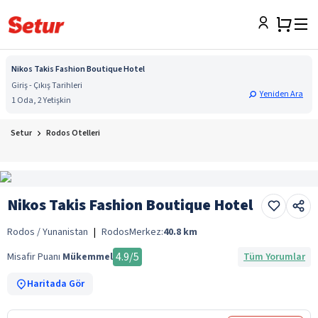
Nikos Takis Fashion Boutique Hotel
Giriş - Çıkış Tarihleri
Yeniden Ara
1 Oda, 2 Yetişkin
Setur
Rodos Otelleri
Nikos Takis Fashion Boutique Hotel
Rodos / Yunanistan
|
Rodos
Merkez:
40.8
km
4.9
/5
Misafir Puanı
Mükemmel
Tüm Yorumlar
Haritada Gör