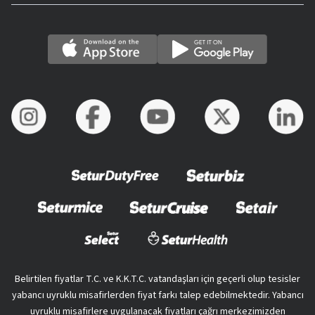
Belirtilen fiyatlar T.C. ve K.K.T.C. vatandaşları için geçerli olup tesisler
yabancı uyruklu misafirlerden fiyat farkı talep edebilmektedir. Yabancı
uyruklu misafirlere uygulanacak fiyatları çağrı merkezimizden