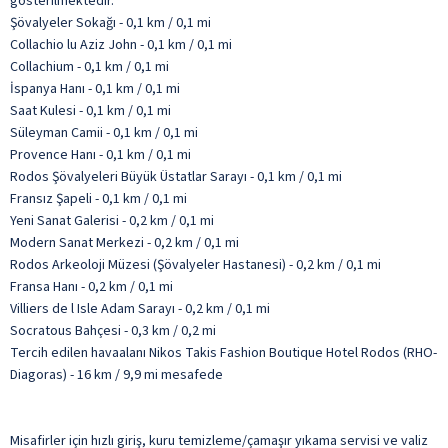
gösterilmektedir.
Şövalyeler Sokağı - 0,1 km / 0,1 mi
Collachio lu Aziz John - 0,1 km / 0,1 mi
Collachium - 0,1 km / 0,1 mi
İspanya Hanı - 0,1 km / 0,1 mi
Saat Kulesi - 0,1 km / 0,1 mi
Süleyman Camii - 0,1 km / 0,1 mi
Provence Hanı - 0,1 km / 0,1 mi
Rodos Şövalyeleri Büyük Üstatlar Sarayı - 0,1 km / 0,1 mi
Fransız Şapeli - 0,1 km / 0,1 mi
Yeni Sanat Galerisi - 0,2 km / 0,1 mi
Modern Sanat Merkezi - 0,2 km / 0,1 mi
Rodos Arkeoloji Müzesi (Şövalyeler Hastanesi) - 0,2 km / 0,1 mi
Fransa Hanı - 0,2 km / 0,1 mi
Villiers de l Isle Adam Sarayı - 0,2 km / 0,1 mi
Socratous Bahçesi - 0,3 km / 0,2 mi
Tercih edilen havaalanı Nikos Takis Fashion Boutique Hotel Rodos (RHO-
Diagoras) - 16 km / 9,9 mi mesafede
Misafirler için hızlı giriş, kuru temizleme/çamaşır yıkama servisi ve valiz