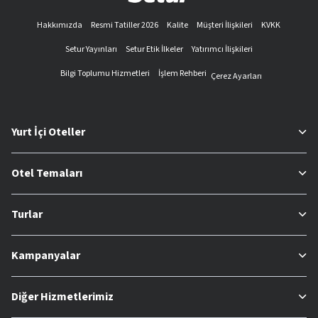
Hakkımızda
Resmi Tatiller 2026
Kalite
Müşteri İlişkileri
KVKK
Setur Yayınları
Setur Etik İlkeler
Yatırımcı İlişkileri
Bilgi Toplumu Hizmetleri
İşlem Rehberi
Çerez Ayarları
Yurt İçi Oteller
Otel Temaları
Turlar
Kampanyalar
Diğer Hizmetlerimiz