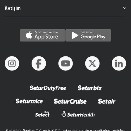
İletişim
Belirtilen fiyatlar T.C. ve K.K.T.C. vatandaşları için geçerli olup tesisler