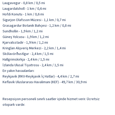
Laugavegur - 0,8 km / 0,5 mi
Laugardalsholl - 1 km / 0,6 mi
Hofdi Konutu - 1 km / 0,6 mi
Sigurjon Olafsson Müzesi - 1,1 km / 0,7 mi
Grasagardur Botanik Bahçesi - 1,2 km / 0,8 mi
Sundhollin - 1,9 km / 1,2 mi
Güneş Yolcusu - 1,9 km / 1,2 mi
Kjarvalsstadir - 1,9 km / 1,2 mi
Kringlan Alışveriş Merkezi - 2,2 km / 1,4 mi
Skólavörðustígur - 2,4 km / 1,5 mi
Hallgrimskirkja - 2,4 km / 1,5 mi
İzlanda Ulusal Tiyatrosu - 2,4 km / 1,5 mi
En yakın havaalanları:
Reykjavik (RKV-Reykjavik İç Hatlar) - 4,4 km / 2,7 mi
Keflavik Uluslararası Havalimanı (KEF) - 49,7 km / 30,9 mi
Resepsiyon personeli sınırlı saatler içinde hizmet verir. Ücretsiz
otopark vardır.