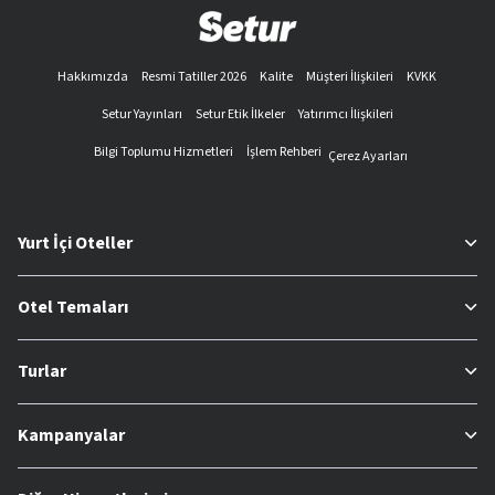
Hakkımızda
Resmi Tatiller 2026
Kalite
Müşteri İlişkileri
KVKK
Setur Yayınları
Setur Etik İlkeler
Yatırımcı İlişkileri
Bilgi Toplumu Hizmetleri
İşlem Rehberi
Çerez Ayarları
Yurt İçi Oteller
Otel Temaları
Turlar
Kampanyalar