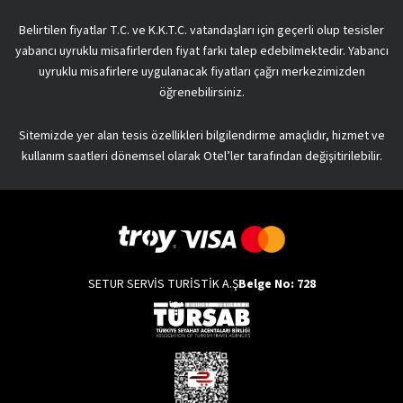
Belirtilen fiyatlar T.C. ve K.K.T.C. vatandaşları için geçerli olup tesisler
yabancı uyruklu misafirlerden fiyat farkı talep edebilmektedir. Yabancı
uyruklu misafirlere uygulanacak fiyatları çağrı merkezimizden
öğrenebilirsiniz.
Sitemizde yer alan tesis özellikleri bilgilendirme amaçlıdır, hizmet ve
kullanım saatleri dönemsel olarak Otel’ler tarafından değişitirilebilir.
SETUR SERVİS TURİSTİK A.Ş
Belge No: 728