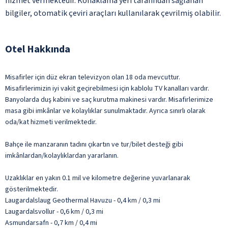
hizmet vermektedir. Konaklama yeri tarafından sağlanan
bilgiler, otomatik çeviri araçları kullanılarak çevrilmiş olabilir.
Otel Hakkında
Misafirler için düz ekran televizyon olan 18 oda mevcuttur.
Misafirlerimizin iyi vakit geçirebilmesi için kablolu TV kanalları vardır.
Banyolarda duş kabini ve saç kurutma makinesi vardır. Misafirlerimize
masa gibi imkânlar ve kolaylıklar sunulmaktadır. Ayrıca sınırlı olarak
oda/kat hizmeti verilmektedir.
Bahçe ile manzaranın tadını çıkartın ve tur/bilet desteği gibi
imkânlardan/kolaylıklardan yararlanın.
Uzaklıklar en yakın 0.1 mil ve kilometre değerine yuvarlanarak
gösterilmektedir.
Laugardalslaug Geothermal Havuzu - 0,4 km / 0,3 mi
Laugardalsvollur - 0,6 km / 0,3 mi
Asmundarsafn - 0,7 km / 0,4 mi