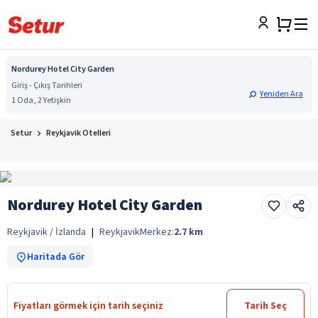
Nordurey Hotel City Garden
Giriş - Çıkış Tarihleri
Yeniden Ara
1 Oda, 2 Yetişkin
Setur
Reykjavik Otelleri
Nordurey Hotel City Garden
Reykjavik / İzlanda
|
Reykjavik
Merkez:
2.7
km
Haritada Gör
Fiyatları görmek için tarih seçiniz
Tarih Seç