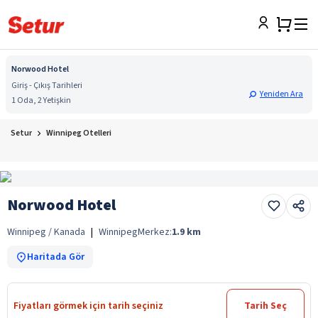
Norwood Hotel
Giriş - Çıkış Tarihleri
Yeniden Ara
1 Oda, 2 Yetişkin
Setur
Winnipeg Otelleri
Norwood Hotel
Winnipeg / Kanada
|
Winnipeg
Merkez:
1.9
km
Haritada Gör
Fiyatları görmek için tarih seçiniz
Tarih Seç