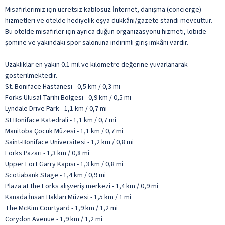
Misafirlerimiz için ücretsiz kablosuz İnternet, danışma (concierge)
hizmetleri ve otelde hediyelik eşya dükkânı/gazete standı mevcuttur.
Bu otelde misafirler için ayrıca düğün organizasyonu hizmeti, lobide
şömine ve yakındaki spor salonuna indirimli giriş imkânı vardır.
Uzaklıklar en yakın 0.1 mil ve kilometre değerine yuvarlanarak
gösterilmektedir.
St. Boniface Hastanesi - 0,5 km / 0,3 mi
Forks Ulusal Tarihi Bölgesi - 0,9 km / 0,5 mi
Lyndale Drive Park - 1,1 km / 0,7 mi
St Boniface Katedrali - 1,1 km / 0,7 mi
Manitoba Çocuk Müzesi - 1,1 km / 0,7 mi
Saint-Boniface Üniversitesi - 1,2 km / 0,8 mi
Forks Pazarı - 1,3 km / 0,8 mi
Upper Fort Garry Kapısı - 1,3 km / 0,8 mi
Scotiabank Stage - 1,4 km / 0,9 mi
Plaza at the Forks alışveriş merkezi - 1,4 km / 0,9 mi
Kanada İnsan Hakları Müzesi - 1,5 km / 1 mi
The McKim Courtyard - 1,9 km / 1,2 mi
Corydon Avenue - 1,9 km / 1,2 mi