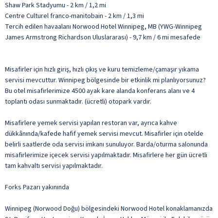
Shaw Park Stadyumu - 2 km / 1,2 mi
Centre Culturel franco-manitobain - 2 km / 1,3 mi
Tercih edilen havaalanı Norwood Hotel Winnipeg, MB (YWG-Winnipeg
James Armstrong Richardson Uluslararası) - 9,7 km / 6 mi mesafede
Misafirler için hızlı giriş, hızlı çıkış ve kuru temizleme/çamaşır yıkama
servisi mevcuttur. Winnipeg bölgesinde bir etkinlik mi planlıyorsunuz?
Bu otel misafirlerimize 4500 ayak kare alanda konferans alanı ve 4
toplantı odası sunmaktadır. (ücretli) otopark vardır.
Misafirlere yemek servisi yapılan restoran var, ayrıca kahve
dükkânında/kafede hafif yemek servisi mevcut. Misafirler için otelde
belirli saatlerde oda servisi imkanı sunuluyor. Barda/oturma salonunda
misafirlerimize içecek servisi yapılmaktadır. Misafirlere her gün ücretli
tam kahvaltı servisi yapılmaktadır.
Forks Pazarı yakınında
Winnipeg (Norwood Doğu) bölgesindeki Norwood Hotel konaklamanızda