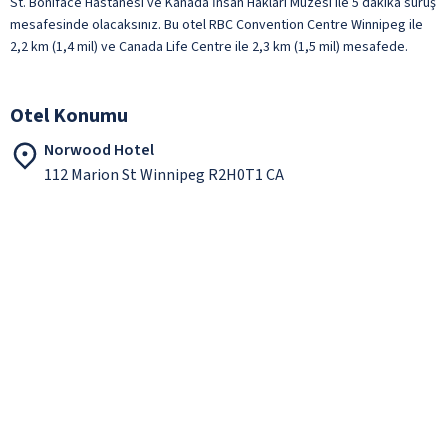
St. Boniface Hastanesi ve Kanada İnsan Hakları Müzesi ile 5 dakika sürüş
mesafesinde olacaksınız. Bu otel RBC Convention Centre Winnipeg ile
2,2 km (1,4 mil) ve Canada Life Centre ile 2,3 km (1,5 mil) mesafede.
Otel Konumu
Norwood Hotel
112 Marion St Winnipeg R2H0T1 CA