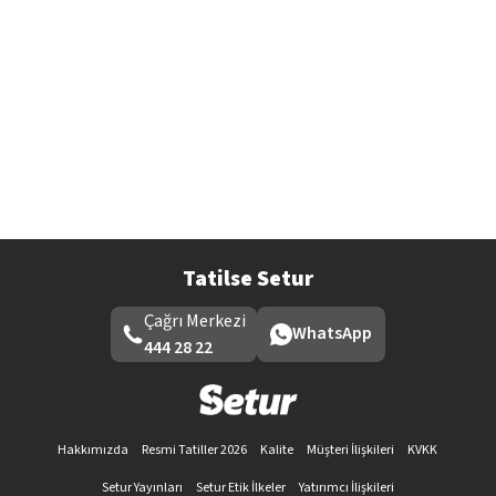
Tatilse Setur
Çağrı Merkezi
WhatsApp
444 28 22
Hakkımızda
Resmi Tatiller 2026
Kalite
Müşteri İlişkileri
KVKK
Setur Yayınları
Setur Etik İlkeler
Yatırımcı İlişkileri