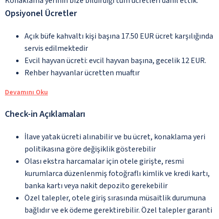
Konaklama yerinin bize bildirdiği tüm ücretleri dâhil ettik.
Opsiyonel Ücretler
Açık büfe kahvaltı kişi başına 17.50 EUR ücret karşılığında
servis edilmektedir
Evcil hayvan ücreti: evcil hayvan başına, gecelik 12 EUR.
Rehber hayvanlar ücretten muaftır
Devamını Oku
Check-in Açıklamaları
İlave yatak ücreti alınabilir ve bu ücret, konaklama yeri
politikasına göre değişiklik gösterebilir
Olası ekstra harcamalar için otele girişte, resmi
kurumlarca düzenlenmiş fotoğraflı kimlik ve kredi kartı,
banka kartı veya nakit depozito gerekebilir
Özel talepler, otele giriş sırasında müsaitlik durumuna
bağlıdır ve ek ödeme gerektirebilir. Özel talepler garanti