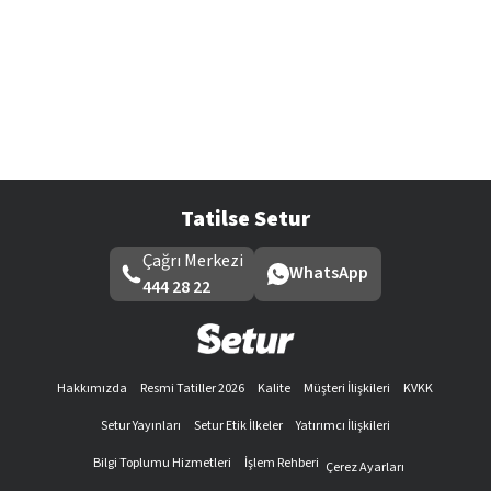
Tatilse Setur
Çağrı Merkezi
WhatsApp
444 28 22
Hakkımızda
Resmi Tatiller 2026
Kalite
Müşteri İlişkileri
KVKK
Setur Yayınları
Setur Etik İlkeler
Yatırımcı İlişkileri
Bilgi Toplumu Hizmetleri
İşlem Rehberi
Çerez Ayarları