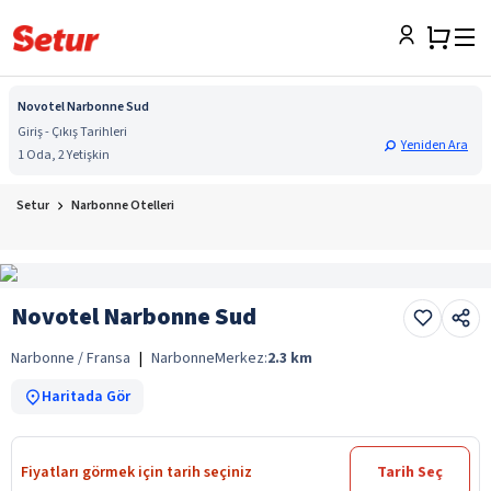
Novotel Narbonne Sud
Giriş - Çıkış Tarihleri
Yeniden Ara
1 Oda, 2 Yetişkin
Setur
Narbonne Otelleri
Novotel Narbonne Sud
Narbonne / Fransa
|
Narbonne
Merkez:
2.3
km
Haritada Gör
Fiyatları görmek için tarih seçiniz
Tarih Seç