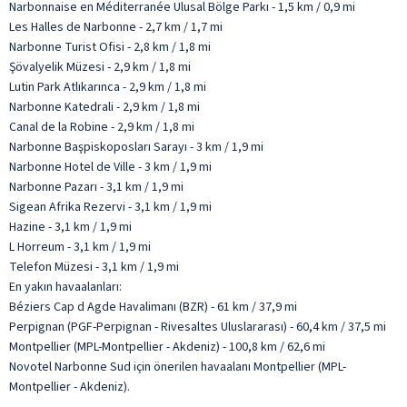
Narbonnaise en Méditerranée Ulusal Bölge Parkı - 1,5 km / 0,9 mi
Les Halles de Narbonne - 2,7 km / 1,7 mi
Narbonne Turist Ofisi - 2,8 km / 1,8 mi
Şövalyelik Müzesi - 2,9 km / 1,8 mi
Lutin Park Atlıkarınca - 2,9 km / 1,8 mi
Narbonne Katedrali - 2,9 km / 1,8 mi
Canal de la Robine - 2,9 km / 1,8 mi
Narbonne Başpiskoposları Sarayı - 3 km / 1,9 mi
Narbonne Hotel de Ville - 3 km / 1,9 mi
Narbonne Pazarı - 3,1 km / 1,9 mi
Sigean Afrika Rezervi - 3,1 km / 1,9 mi
Hazine - 3,1 km / 1,9 mi
L Horreum - 3,1 km / 1,9 mi
Telefon Müzesi - 3,1 km / 1,9 mi
En yakın havaalanları:
Béziers Cap d Agde Havalimanı (BZR) - 61 km / 37,9 mi
Perpignan (PGF-Perpignan - Rivesaltes Uluslararası) - 60,4 km / 37,5 mi
Montpellier (MPL-Montpellier - Akdeniz) - 100,8 km / 62,6 mi
Novotel Narbonne Sud için önerilen havaalanı Montpellier (MPL-
Montpellier - Akdeniz).