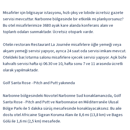
Misafirler için bilgisayar istasyonu, hızlı çıkış ve lobide ücretsiz gazete
servisi mevcuttur. Narbonne bölgesinde bir etkinlik mi planlıyorsunuz?
Bu otel misafirlerimize 3680 ayak kare alanda konferans alanı ve
toplantı odaları sunmaktadır. Ücretsiz otopark vardır.
Otelin restoranı Restaurant La Journée misafirlere öğle yemeği veya
akşam yemeği servisi yapıyor, ayrıca 24 saat oda servisi imkanı mevcut.
Oteldeki bar/oturma salonu misafirlere içecek servisi yapıyor. Açık büfe
kahvaltı servisi hafta içi 06.30 ve 10, hafta sonu 7 ve 11 arasında ücretli
olarak yapılmaktadır.
Golf Santa Rose - Pitch and Putt yakınında
Narbonne bölgesindeki Novotel Narbonne Sud konaklamanızda, Golf
Santa Rose - Pitch and Putt ve Narbonnaise en Méditerranée Ulusal
Bölge Parkı ile 5 dakika sürüş mesafesinde konaklayacaksınız. Bu aile
dostu otel Africaine Sigean Koruma Alanı ile 8,6 mi (13,8 km) ve Bages
Gölü ile 1,6 mi (2,5 km) mesafede.