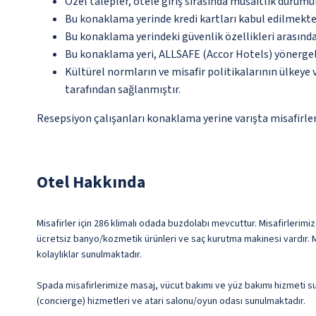
Özel talepler, otele giriş sırasında müsaitlik durumu
Bu konaklama yerinde kredi kartları kabul edilmekte
Bu konaklama yerindeki güvenlik özellikleri arasınd
Bu konaklama yeri, ALLSAFE (Accor Hotels) yönergel
Kültürel normların ve misafir politikalarının ülkeye
tarafından sağlanmıştır.
Resepsiyon çalışanları konaklama yerine varışta misafirleri
Otel Hakkında
Misafirler için 286 klimalı odada buzdolabı mevcuttur. Misafirlerimiz
ücretsiz banyo/kozmetik ürünleri ve saç kurutma makinesi vardır. M
kolaylıklar sunulmaktadır.
Spada misafirlerimize masaj, vücut bakımı ve yüz bakımı hizmeti su
(concierge) hizmetleri ve atari salonu/oyun odası sunulmaktadır.