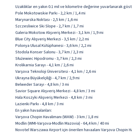
Uzaklıklar en yakın 0.1 mil ve kilometre değerine yuvarlanarak göst
Pole Mokotowskie Parkı - 2,2 km / 1,4 mi
Marynarska Noktası - 2,5 km / 1,6 mi
Szczesliwice Ski Slope - 2,7 km / 1,7 mi
Galeria Mokotow Alışveriş Merkezi - 3,1 km / 1,9 mi
Blue City Alışveriş Merkezi - 3,5 km / 2,2 mi
Polonya Ulusal Kütüphanesi - 3,6 km / 2,2 mi
Stodola Konser Salonu - 3,7 km / 2,3 mi
Służewiec Hipodromu - 3,7 km / 2,3 mi
Krolikarnia Sarayı - 4,1 km / 2,6 mi
Varşova Teknoloji Üniversitesi - 4,1 km / 2,6 mi
Ukrayna Büyükelçiliği - 4,7 km / 2,9 mi
Belweder Sarayı - 4,8 km / 3 mi
Savior Square Alışveriş Merkezi - 4,8 km / 3 mi
Hala Koszyki Alışveriş Merkezi - 4,8 km / 3 mi
Lazienki Parkı - 4,8 km / 3 mi
En yakın havaalanları:
Varşova Chopin Havalimanı (WAW) - 3 km / 1,8 mi
Modlin (WMI-Varşova-Modlin Mazovia) - 64,4 km / 40 mi
Novotel Warszawa Airport için önerilen havaalanı Varşova Chopin H