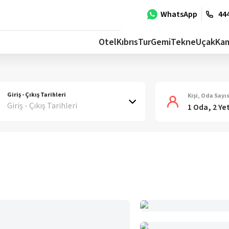
WhatsApp
444
Otel
Kıbrıs
Tur
Gemi
Tekne
Uçak
Ka
Giriş - Çıkış Tarihleri
Kişi, Oda Sayıs
Giriş - Çıkış Tarihleri
1 Oda, 2 Ye