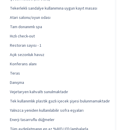
Tekerlekli sandalye kullanımına uygun kayıt masası
Atari salonu/oyun odası
Tam donanımlı spa
Hızlı check-out
Restoran sayısı - 1
Açık sezonluk havuz
Konferans alanı
Teras
Danışma
Vejetaryen kahvaltı sunulmaktadır
Tek kullanımlık plastik gazlı içecek şişesi bulunmamaktadır
Yalnızca yeniden kullanılabilir sofra eşyaları
Enerji tasarruflu düğmeler
Tüm aydınlatmanın en az %80'i LED lambalarla