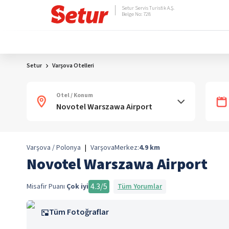
Setur Servis Turistik A.Ş.
Belge No: 728
Setur
Varşova Otelleri
Otel / Konum
Varşova / Polonya
|
Varşova
Merkez:
4.9
km
Novotel Warszawa Airport
4.3
/5
Misafir Puanı
Çok iyi
Tüm Yorumlar
Tüm Fotoğraflar