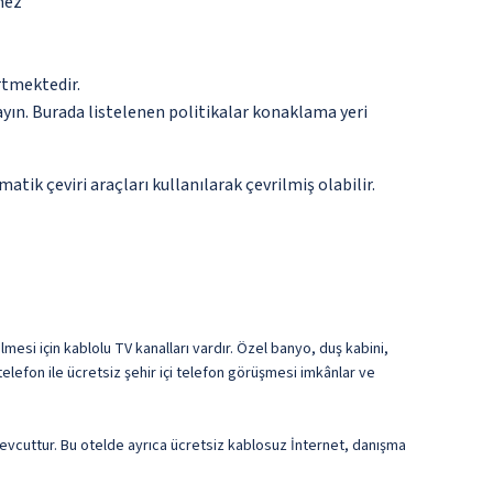
mez
rtmektedir.
ayın. Burada listelenen politikalar konaklama yeri
tik çeviri araçları kullanılarak çevrilmiş olabilir.
lmesi için kablolu TV kanalları vardır. Özel banyo, duş kabini,
lefon ile ücretsiz şehir içi telefon görüşmesi imkânlar ve
mevcuttur. Bu otelde ayrıca ücretsiz kablosuz İnternet, danışma