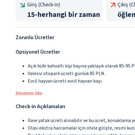
Giriş (Check-in)
Çıkış (
15
-
herhangi bir zaman
öğle
Zorunlu Ücretler
Opsiyonel Ücretler
Açık büfe kahvaltı kişi başına yaklaşık olarak 85-95 
Valesiz otopark ücreti: günlük 85 PLN.
Evcil hayvan ücreti: evcil hayvan başı
Devamını Oku
Check-in Açıklamaları
İlave yatak ücreti alınabilir ve bu ücret, konaklama y
Olası ekstra harcamalar için otele girişte, resmi kur