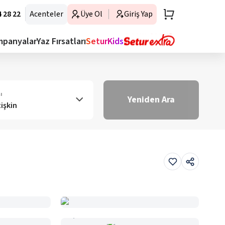
 28 22
Acenteler
Üye Ol
Giriş Yap
mpanyalar
Yaz Fırsatları
SeturKids
ı
Yeniden Ara
tişkin
Haritada Gör