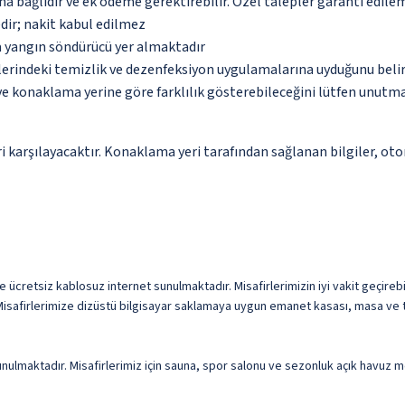
na bağlıdır ve ek ödeme gerektirebilir. Özel talepler garanti edile
dir; nakit kabul edilmez
a yangın söndürücü yer almaktadır
erindeki temizlik ve dezenfeksiyon uygulamalarına uyduğunu beli
 ve konaklama yerine göre farklılık gösterebileceğini lütfen unutm
 karşılayacaktır. Konaklama yeri tarafından sağlanan bilgiler, otoma
e ücretsiz kablosuz internet sunulmaktadır. Misafirlerimizin iyi vakit geçirebi
isafirlerimize dizüstü bilgisayar saklamaya uygun emanet kasası, masa ve te
nulmaktadır. Misafirlerimiz için sauna, spor salonu ve sezonluk açık havuz 