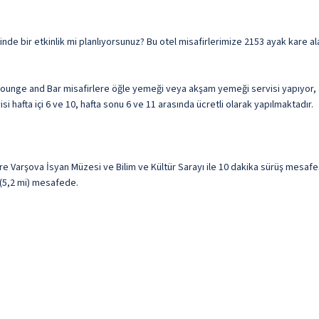
lgesinde bir etkinlik mi planlıyorsunuz? Bu otel misafirlerimize 2153 ayak kare
Lounge and Bar misafirlere öğle yemeği veya akşam yemeği servisi yapıyor,
si hafta içi 6 ve 10, hafta sonu 6 ve 11 arasında ücretli olarak yapılmaktadır.
e Varşova İsyan Müzesi ve Bilim ve Kültür Sarayı ile 10 dakika sürüş mesafe
m (5,2 mi) mesafede.