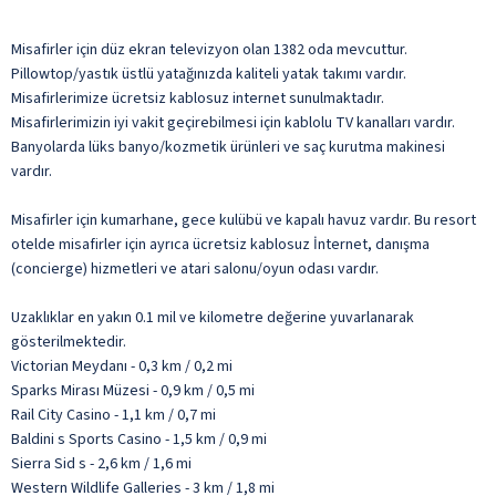
Misafirler için düz ekran televizyon olan 1382 oda mevcuttur.
Pillowtop/yastık üstlü yatağınızda kaliteli yatak takımı vardır.
Misafirlerimize ücretsiz kablosuz internet sunulmaktadır.
Misafirlerimizin iyi vakit geçirebilmesi için kablolu TV kanalları vardır.
Banyolarda lüks banyo/kozmetik ürünleri ve saç kurutma makinesi
vardır.
Misafirler için kumarhane, gece kulübü ve kapalı havuz vardır. Bu resort
otelde misafirler için ayrıca ücretsiz kablosuz İnternet, danışma
(concierge) hizmetleri ve atari salonu/oyun odası vardır.
Uzaklıklar en yakın 0.1 mil ve kilometre değerine yuvarlanarak
gösterilmektedir.
Victorian Meydanı - 0,3 km / 0,2 mi
Sparks Mirası Müzesi - 0,9 km / 0,5 mi
Rail City Casino - 1,1 km / 0,7 mi
Baldini s Sports Casino - 1,5 km / 0,9 mi
Sierra Sid s - 2,6 km / 1,6 mi
Western Wildlife Galleries - 3 km / 1,8 mi