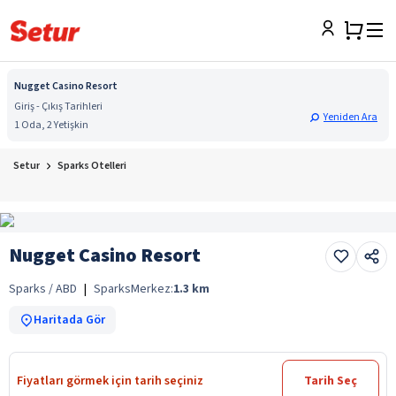
Nugget Casino Resort
Giriş - Çıkış Tarihleri
Yeniden Ara
1 Oda, 2 Yetişkin
Setur
Sparks Otelleri
Nugget Casino Resort
Sparks / ABD
|
Sparks
Merkez:
1.3
km
Haritada Gör
Fiyatları görmek için tarih seçiniz
Tarih Seç