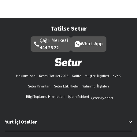
Tatilse Setur
Çağrı Merkezi
WhatsApp
444 28 22
Hakkımızda
Resmi Tatiller 2026
Kalite
Müşteri İlişkileri
KVKK
Setur Yayınları
Setur Etik İlkeler
Yatırımcı İlişkileri
Bilgi Toplumu Hizmetleri
İşlem Rehberi
Çerez Ayarları
Yurt İçi Oteller