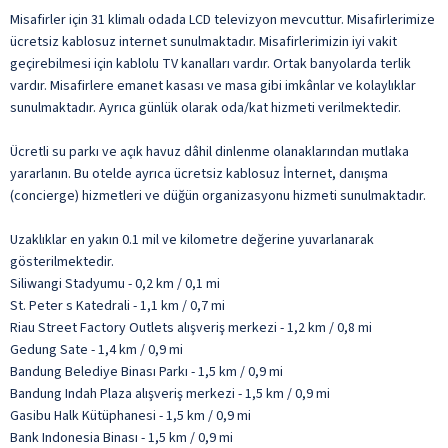
Misafirler için 31 klimalı odada LCD televizyon mevcuttur. Misafirlerimize
ücretsiz kablosuz internet sunulmaktadır. Misafirlerimizin iyi vakit
geçirebilmesi için kablolu TV kanalları vardır. Ortak banyolarda terlik
vardır. Misafirlere emanet kasası ve masa gibi imkânlar ve kolaylıklar
sunulmaktadır. Ayrıca günlük olarak oda/kat hizmeti verilmektedir.
Ücretli su parkı ve açık havuz dâhil dinlenme olanaklarından mutlaka
yararlanın. Bu otelde ayrıca ücretsiz kablosuz İnternet, danışma
(concierge) hizmetleri ve düğün organizasyonu hizmeti sunulmaktadır.
Uzaklıklar en yakın 0.1 mil ve kilometre değerine yuvarlanarak
gösterilmektedir.
Siliwangi Stadyumu - 0,2 km / 0,1 mi
St. Peter s Katedrali - 1,1 km / 0,7 mi
Riau Street Factory Outlets alışveriş merkezi - 1,2 km / 0,8 mi
Gedung Sate - 1,4 km / 0,9 mi
Bandung Belediye Binası Parkı - 1,5 km / 0,9 mi
Bandung Indah Plaza alışveriş merkezi - 1,5 km / 0,9 mi
Gasibu Halk Kütüphanesi - 1,5 km / 0,9 mi
Bank Indonesia Binası - 1,5 km / 0,9 mi