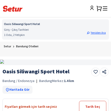
Oasis Siliwangi Sport Hotel
Giriş - Çıkış Tarihleri
Yeniden Ara
1 Oda, 2 Yetişkin
Setur
Bandung Otelleri
Oasis Siliwangi Sport Hotel
Bandung / Endonezya
|
Bandung
Merkez:
1.4
km
Haritada Gör
Fiyatları görmek için tarih seçiniz
Tarih Seç