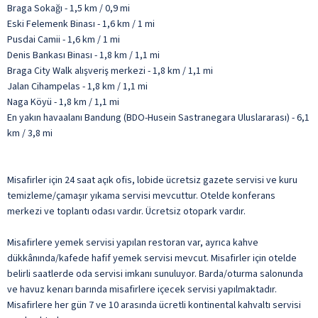
Braga Sokağı - 1,5 km / 0,9 mi
Eski Felemenk Binası - 1,6 km / 1 mi
Pusdai Camii - 1,6 km / 1 mi
Denis Bankası Binası - 1,8 km / 1,1 mi
Braga City Walk alışveriş merkezi - 1,8 km / 1,1 mi
Jalan Cihampelas - 1,8 km / 1,1 mi
Naga Köyü - 1,8 km / 1,1 mi
En yakın havaalanı Bandung (BDO-Husein Sastranegara Uluslararası) - 6,1
km / 3,8 mi
Misafirler için 24 saat açık ofis, lobide ücretsiz gazete servisi ve kuru
temizleme/çamaşır yıkama servisi mevcuttur. Otelde konferans
merkezi ve toplantı odası vardır. Ücretsiz otopark vardır.
Misafirlere yemek servisi yapılan restoran var, ayrıca kahve
dükkânında/kafede hafif yemek servisi mevcut. Misafirler için otelde
belirli saatlerde oda servisi imkanı sunuluyor. Barda/oturma salonunda
ve havuz kenarı barında misafirlere içecek servisi yapılmaktadır.
Misafirlere her gün 7 ve 10 arasında ücretli kontinental kahvaltı servisi