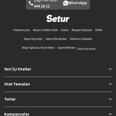
WhatsApp
444 28 22
Hakkımızda
Resmi Tatiller 2026
Kalite
Müşteri İlişkileri
KVKK
Setur Yayınları
Setur Etik İlkeler
Yatırımcı İlişkileri
Bilgi Toplumu Hizmetleri
İşlem Rehberi
Çerez Ayarları
Yurt İçi Oteller
Otel Temaları
Turlar
Kampanyalar