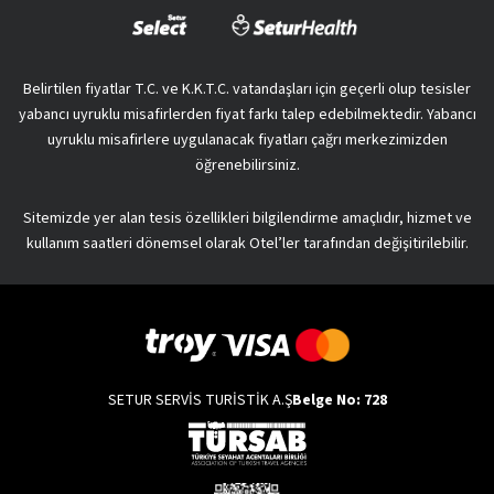
Belirtilen fiyatlar T.C. ve K.K.T.C. vatandaşları için geçerli olup tesisler
yabancı uyruklu misafirlerden fiyat farkı talep edebilmektedir. Yabancı
uyruklu misafirlere uygulanacak fiyatları çağrı merkezimizden
öğrenebilirsiniz.
Sitemizde yer alan tesis özellikleri bilgilendirme amaçlıdır, hizmet ve
kullanım saatleri dönemsel olarak Otel’ler tarafından değişitirilebilir.
SETUR SERVİS TURİSTİK A.Ş
Belge No: 728