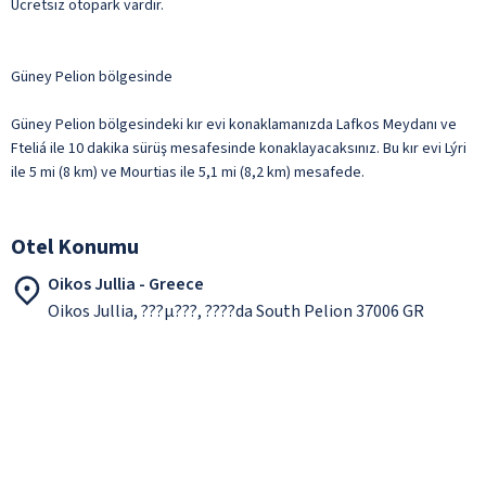
Ücretsiz otopark vardır.
Güney Pelion bölgesinde
Güney Pelion bölgesindeki kır evi konaklamanızda Lafkos Meydanı ve
Fteliá ile 10 dakika sürüş mesafesinde konaklayacaksınız. Bu kır evi Lýri
ile 5 mi (8 km) ve Mourtias ile 5,1 mi (8,2 km) mesafede.
Otel Konumu
Oikos Jullia - Greece
Oikos Jullia, ???µ???, ????da South Pelion 37006 GR