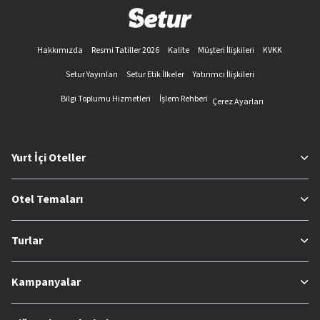
Hakkımızda
Resmi Tatiller 2026
Kalite
Müşteri İlişkileri
KVKK
Setur Yayınları
Setur Etik İlkeler
Yatırımcı İlişkileri
Bilgi Toplumu Hizmetleri
İşlem Rehberi
Çerez Ayarları
Yurt İçi Oteller
Otel Temaları
Turlar
Kampanyalar