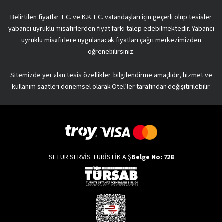
Belirtilen fiyatlar T.C. ve K.K.T.C. vatandaşları için geçerli olup tesisler
yabancı uyruklu misafirlerden fiyat farkı talep edebilmektedir. Yabancı
uyruklu misafirlere uygulanacak fiyatları çağrı merkezimizden
öğrenebilirsiniz.
Sitemizde yer alan tesis özellikleri bilgilendirme amaçlıdır, hizmet ve
kullanım saatleri dönemsel olarak Otel’ler tarafından değişitirilebilir.
SETUR SERVİS TURİSTİK A.Ş
Belge No: 728