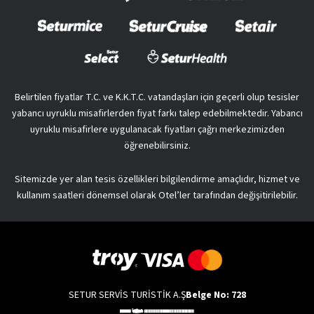
Belirtilen fiyatlar T.C. ve K.K.T.C. vatandaşları için geçerli olup tesisler
yabancı uyruklu misafirlerden fiyat farkı talep edebilmektedir. Yabancı
uyruklu misafirlere uygulanacak fiyatları çağrı merkezimizden
öğrenebilirsiniz.
Sitemizde yer alan tesis özellikleri bilgilendirme amaçlıdır, hizmet ve
kullanım saatleri dönemsel olarak Otel’ler tarafından değişitirilebilir.
SETUR SERVİS TURİSTİK A.Ş
Belge No: 728