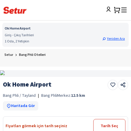
Ok Home Airport
Giriş - Çıkış Tarihleri
Yeniden Ara
1 Oda, 2 Yetişkin
Setur
Bang Phli Otelleri
Ok Home Airport
Bang Phli / Tayland
|
Bang Phli
Merkez:
12.5
km
Haritada Gör
Fiyatları görmek için tarih seçiniz
Tarih Seç