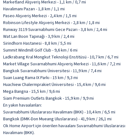
Marketland Alışveriş Merkezi - 1,1 km / 0,7 mi
Havalimanı Pazarı - 1,8 km / 1,1 mi
Paseo Alışveriş Merkezi - 2,4 km / 1,5 mi
Robinson Lifestyle Alışveriş Merkezi - 2,8 km / 1,8 mi
Runway 3119 Suvarnabhumi Gece Pazarı - 3,8 km / 2,4 mi
Wat Lan Boon Tapınağı - 3,9 km / 2,4 mi
Sirindhorn Hastanesi - 8,8 km / 5,5 mi
Summit Windmill Golf Club - 9,6 km / 6 mi
Ladkrabang Kral Mongkut Teknoloji Enstitüsü - 10,7 km / 6,7 mi
Market Village Suvarnabhumi Alışveriş Merkezi - 11,6 km / 7,2 mi
Bangkok Suvarnabhumi Üniversitesi - 11,9 km / 7,4 mi
Suan Luang Rama IX Parkı - 15 km / 9,3 mi
Huachiew Chalermprakiet Üniversitesi - 15,4 km / 9,6 mi
Mega Bangna - 15,5 km / 9,6 mi
Siam Premium Outlets Bangkok - 15,9 km / 9,9 mi
En yakın havaalanları:
Suvarnabhumi Uluslararası Havalimanı (BKK) - 10,4 km / 6,5 mi
Bangkok (DMK-Don Mueang Uluslararası) - 41,9 km / 26,1 mi
Ok Home Airport için önerilen havaalanı Suvarnabhumi Uluslararası
Havalimanı (BKK).