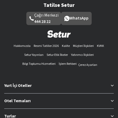
Tatilse Setur
Çağrı Merkezi
WhatsApp
444 28 22
Hakkımızda
Resmi Tatiller 2026
Kalite
Müşteri İlişkileri
KVKK
Setur Yayınları
Setur Etik İlkeler
Yatırımcı İlişkileri
Bilgi Toplumu Hizmetleri
İşlem Rehberi
Çerez Ayarları
Yurt İçi Oteller
Otel Temaları
Turlar