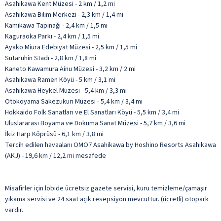
Asahikawa Kent Müzesi - 2 km / 1,2 mi
Asahikawa Bilim Merkezi - 2,3 km / 1,4 mi
Kamikawa Tapınağı - 2,4 km / 1,5 mi
Kaguraoka Parkı - 2,4 km / 1,5 mi
Ayako Miura Edebiyat Müzesi - 2,5 km / 1,5 mi
Sutaruhin Stadı - 2,8 km / 1,8 mi
Kaneto Kawamura Ainu Müzesi - 3,2 km / 2 mi
Asahikawa Ramen Köyü - 5 km / 3,1 mi
Asahikawa Heykel Müzesi - 5,4 km / 3,3 mi
Otokoyama Sakezukuri Müzesi - 5,4 km / 3,4 mi
Hokkaido Folk Sanatları ve El Sanatları Köyü - 5,5 km / 3,4 mi
Uluslararası Boyama ve Dokuma Sanat Müzesi - 5,7 km / 3,6 mi
İkiz Harp Köprüsü - 6,1 km / 3,8 mi
Tercih edilen havaalanı OMO7 Asahikawa by Hoshino Resorts Asahikawa
(AKJ) - 19,6 km / 12,2 mi mesafede
Misafirler için lobide ücretsiz gazete servisi, kuru temizleme/çamaşır
yıkama servisi ve 24 saat açık resepsiyon mevcuttur. (ücretli) otopark
vardır.