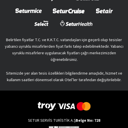
Belirtilen fiyatlar T.C. ve K.K.T.C. vatandaşları için geçerli olup tesisler
yabancı uyruklu misafirlerden fiyat farkı talep edebilmektedir. Yabancı
uyruklu misafirlere uygulanacak fiyatları çağrı merkezimizden
öğrenebilirsiniz.
Sitemizde yer alan tesis özellikleri bilgilendirme amaçlıdır, hizmet ve
kullanım saatleri dönemsel olarak Otel’ler tarafından değişitirilebilir.
SETUR SERVİS TURİSTİK A.Ş
Belge No: 728