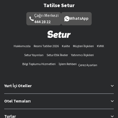
Tatilse Setur
Çağrı Merkezi
WhatsApp
444 28 22
Hakkımızda
Resmi Tatiller 2026
Kalite
Müşteri İlişkileri
KVKK
Setur Yayınları
Setur Etik İlkeler
Yatırımcı İlişkileri
Bilgi Toplumu Hizmetleri
İşlem Rehberi
Çerez Ayarları
Yurt İçi Oteller
Otel Temaları
Turlar