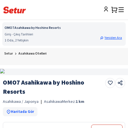
OMO7 Asahikawa by Hoshino Resorts
Giriş - Çıkış Tarihleri
Yeniden Ara
1 Oda, 2 Yetişkin
Setur
Asahikawa Otelleri
OMO7 Asahikawa by Hoshino
Resorts
Asahikawa / Japonya
|
Asahikawa
Merkez:
1
km
Haritada Gör