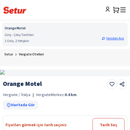
Orange Motel
Giriş - Çıkış Tarihleri
Yeniden Ara
1 Oda, 2 Yetişkin
Setur
Vergiate Otelleri
Orange Motel
Vergiate / İtalya
|
Vergiate
Merkez:
0.4
km
Haritada Gör
Fiyatları görmek için tarih seçiniz
Tarih Seç