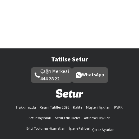
Tatilse Setur
Çağrı Merkezi
WhatsApp
444 28 22
Hakkımızda
Resmi Tatiller 2026
Kalite
Müşteri İlişkileri
KVKK
Setur Yayınları
Setur Etik İlkeler
Yatırımcı İlişkileri
Bilgi Toplumu Hizmetleri
İşlem Rehberi
Çerez Ayarları