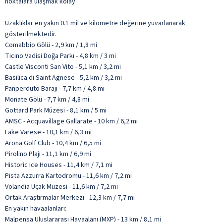
noktalara ulaşmak kolay.
Uzaklıklar en yakın 0.1 mil ve kilometre değerine yuvarlanarak
gösterilmektedir.
Comabbio Gölü - 2,9 km / 1,8 mi
Ticino Vadisi Doğa Parkı - 4,8 km / 3 mi
Castle Visconti San Vito - 5,1 km / 3,2 mi
Basilica di Saint Agnese - 5,2 km / 3,2 mi
Panperduto Barajı - 7,7 km / 4,8 mi
Monate Gölü - 7,7 km / 4,8 mi
Gottard Park Müzesi - 8,1 km / 5 mi
AMSC - Acquavillage Gallarate - 10 km / 6,2 mi
Lake Varese - 10,1 km / 6,3 mi
Arona Golf Club - 10,4 km / 6,5 mi
Pirolino Plajı - 11,1 km / 6,9 mi
Historic Ice Houses - 11,4 km / 7,1 mi
Pista Azzurra Kartodromu - 11,6 km / 7,2 mi
Volandia Uçak Müzesi - 11,6 km / 7,2 mi
Ortak Araştırmalar Merkezi - 12,3 km / 7,7 mi
En yakın havaalanları:
Malpensa Uluslararası Havaalanı (MXP) - 13 km / 8,1 mi