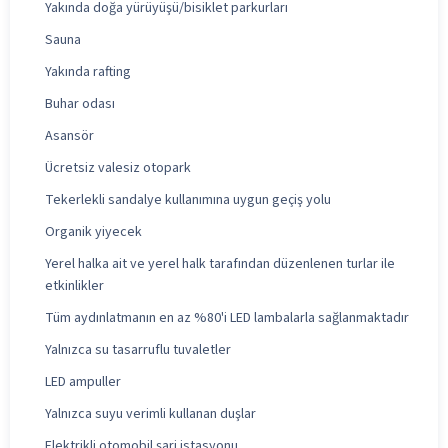
Yakında doğa yürüyüşü/bisiklet parkurları
Sauna
Yakında rafting
Buhar odası
Asansör
Ücretsiz valesiz otopark
Tekerlekli sandalye kullanımına uygun geçiş yolu
Organik yiyecek
Yerel halka ait ve yerel halk tarafından düzenlenen turlar ile
etkinlikler
Tüm aydınlatmanın en az %80'i LED lambalarla sağlanmaktadır
Yalnızca su tasarruflu tuvaletler
LED ampuller
Yalnızca suyu verimli kullanan duşlar
Elektrikli otomobil şarj istasyonu