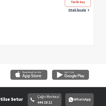
Tarih Seç
Oteli İncele
Çağrı Merkezi
tilse Setur
WhatsApp
444 28 22