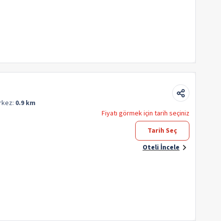
rkez:
0.9 km
Fiyatı görmek için tarih seçiniz
Tarih Seç
Oteli İncele