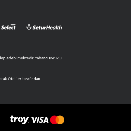
 talep edebilmektedir. Yabancı uyruklu
arak Otel’ler tarafından