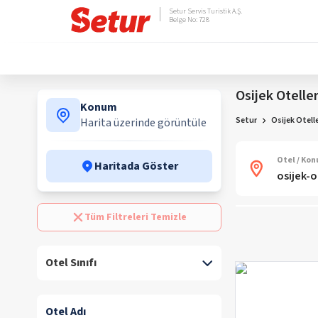
Setur Servis Turistik A.Ş.
Belge No: 728
Osijek Oteller
Konum
Setur
Osijek Otelle
Harita üzerinde görüntüle
Otel / Ko
Haritada Göster
Tüm Filtreleri Temizle
Otel Sınıfı
Otel Adı