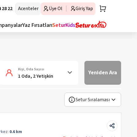
 28 22
Acenteler
Üye Ol
Giriş Yap
mpanyalar
Yaz Fırsatları
SeturKids
Kişi, Oda Sayısı
Yeniden Ara
1 Oda, 2 Yetişkin
Setur Sıralaması
rkez:
0.6 km