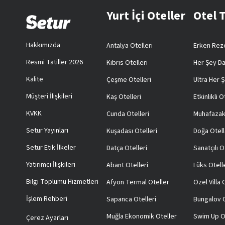
Yurt İçi Oteller
Otel 
Hakkımızda
Antalya Otelleri
Erken Reze
Resmi Tatiller 2026
Kıbrıs Otelleri
Her Şey Da
Kalite
Çeşme Otelleri
Ultra Her Ş
Müşteri İlişkileri
Kaş Otelleri
Etkinlikli O
KVKK
Cunda Otelleri
Muhafazak
Setur Yayınları
Kuşadası Otelleri
Doğa Otell
Setur Etik İlkeler
Datça Otelleri
Sanatçılı O
Yatırımcı İlişkileri
Abant Otelleri
Lüks Otell
Bilgi Toplumu Hizmetleri
Afyon Termal Oteller
Özel Villa
İşlem Rehberi
Sapanca Otelleri
Bungalov O
Muğla Ekonomik Oteller
Swim Up O
Çerez Ayarları