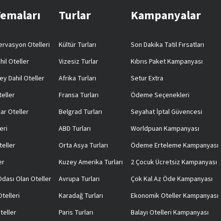
Temaları
Turlar
Kampanyalar
rvasyon Otelleri
Kültür Turları
Son Dakika Tatil Fırsatları
hil Oteller
Vizesiz Turlar
Kıbrıs Paket Kampanyası
ey Dahil Oteller
Afrika Turları
Setur Extra
teller
Fransa Turları
Ödeme Seçenekleri
ar Oteller
Belgrad Turları
Seyahat İptal Güvencesi
eri
ABD Turları
Worldpuan Kampanyası
teller
Orta Asya Turları
Ödeme Erteleme Kampanyası
er
Kuzey Amerika Turları
2 Çocuk Ücretsiz Kampanyası
 Odası Olan Oteller
Avrupa Turları
Çok Kal Az Öde Kampanyası
telleri
Karadağ Turları
Ekonomik Oteller Kampanyası
teller
Paris Turları
Balayı Otelleri Kampanyası