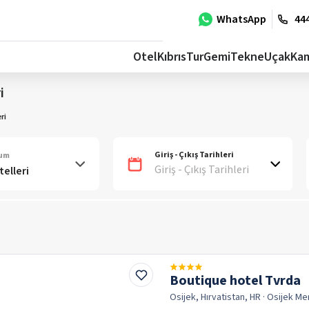
WhatsApp
444
Otel
Kıbrıs
Tur
Gemi
Tekne
Uçak
Ka
i
ri
Giriş - Çıkış Tarihleri
num
Giriş - Çıkış Tarihleri
Boutique hotel Tvrda
Osijek, Hırvatistan, HR
· Osijek
Me