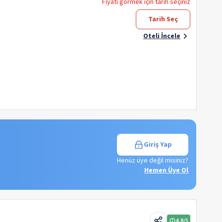
Fiyatı görmek için tarih seçiniz
Tarih Seç
Oteli İncele
Giriş Yap
Henüz üye değil misiniz?
Hemen Üye Ol
4.8
/5