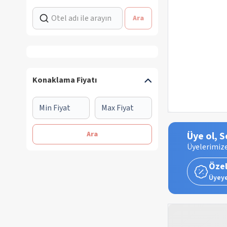
Ara
Konaklama Fiyatı
Ara
Üye ol, S
Üyelerimize
Özel
Üyeye