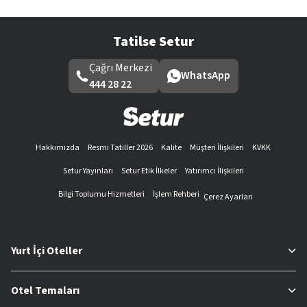
Tatilse Setur
Çağrı Merkezi
WhatsApp
444 28 22
Hakkımızda
Resmi Tatiller 2026
Kalite
Müşteri İlişkileri
KVKK
Setur Yayınları
Setur Etik İlkeler
Yatırımcı İlişkileri
Bilgi Toplumu Hizmetleri
İşlem Rehberi
Çerez Ayarları
Yurt İçi Oteller
Otel Temaları