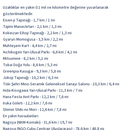
Uzaklıklar en yakın 0.1 mil ve kilometre değerine yuvarlanarak
gösterilmektedir.
Eisen-ji Tapınağı - 1,7 km / 1 mi
Tajimi Manastırları - 2,1 km / 1,3 mi
Kokeizan Eihoji Tapınağı - 2,2 km / 1,3 mi
Gyaruri Momogusa - 3,5 km / 2,2 mi
Muhteşem Kart - 4,4 km / 2,7 mi
Aichikogen Yarı-Ulusal Parkı - 6,6 km / 4,1 mi
Mitsumine - 8,2 km / 5,1 mi
Tokai Doğa Yolu - 8,6 km / 5,3 mi
Greenpia Kasugai - 9,3 km / 5,8 mi
Jokoji Tapınağı - 10,2 km / 6,3 mi
Toki Şehri Mino-Seramik Geleneksel Sanayi Salonu - 10,3 km / 6,4 mi
Hida-Kisogawa Yarı-Ulusal Parkı - 11,3 km / 7 mi
Hana Festa Anıt Parkı - 12,2 km / 7,6 mi
Iruka Göleti - 12,2 km / 7,6 mi
Shimin Shiki no Mori - 12,6 km / 7,8 mi
En yakın havaalanları:
Nagoya (NKM-Komaki) - 31,6 km / 19,7 mi
Nagoya (NGO-Çubu Centrair Uluslararası) - 78,6 km / 48,8 mi