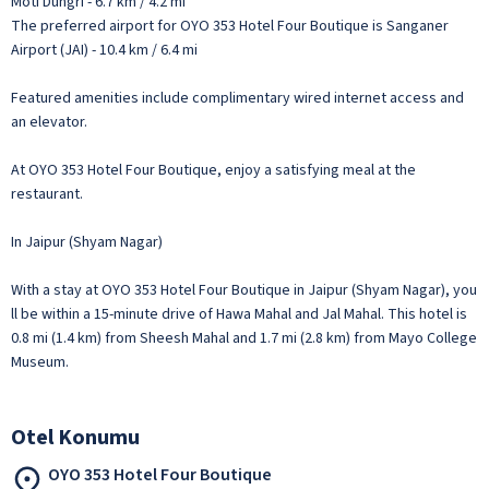
Moti Dungri - 6.7 km / 4.2 mi
The preferred airport for OYO 353 Hotel Four Boutique is Sanganer
Airport (JAI) - 10.4 km / 6.4 mi
Featured amenities include complimentary wired internet access and
an elevator.
At OYO 353 Hotel Four Boutique, enjoy a satisfying meal at the
restaurant.
In Jaipur (Shyam Nagar)
With a stay at OYO 353 Hotel Four Boutique in Jaipur (Shyam Nagar), you
ll be within a 15-minute drive of Hawa Mahal and Jal Mahal. This hotel is
0.8 mi (1.4 km) from Sheesh Mahal and 1.7 mi (2.8 km) from Mayo College
Museum.
Otel Konumu
OYO 353 Hotel Four Boutique