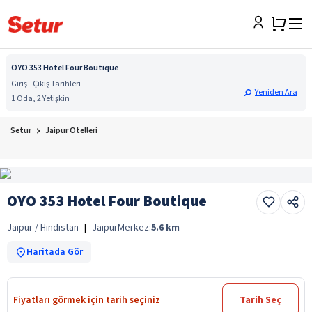
OYO 353 Hotel Four Boutique
Giriş - Çıkış Tarihleri
Yeniden Ara
1 Oda, 2 Yetişkin
Setur
Jaipur Otelleri
OYO 353 Hotel Four Boutique
Jaipur / Hindistan
|
Jaipur
Merkez:
5.6
km
Haritada Gör
Fiyatları görmek için tarih seçiniz
Tarih Seç