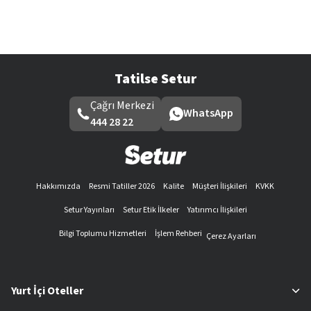
Tatilse Setur
Çağrı Merkezi
WhatsApp
444 28 22
Hakkımızda
Resmi Tatiller 2026
Kalite
Müşteri İlişkileri
KVKK
Setur Yayınları
Setur Etik İlkeler
Yatırımcı İlişkileri
Bilgi Toplumu Hizmetleri
İşlem Rehberi
Çerez Ayarları
Yurt İçi Oteller