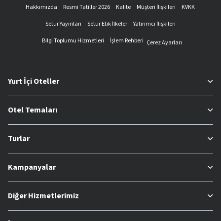
Hakkımızda
Resmi Tatiller 2026
Kalite
Müşteri İlişkileri
KVKK
Setur Yayınları
Setur Etik İlkeler
Yatırımcı İlişkileri
Bilgi Toplumu Hizmetleri
İşlem Rehberi
Çerez Ayarları
Yurt İçi Oteller
Otel Temaları
Turlar
Kampanyalar
Diğer Hizmetlerimiz