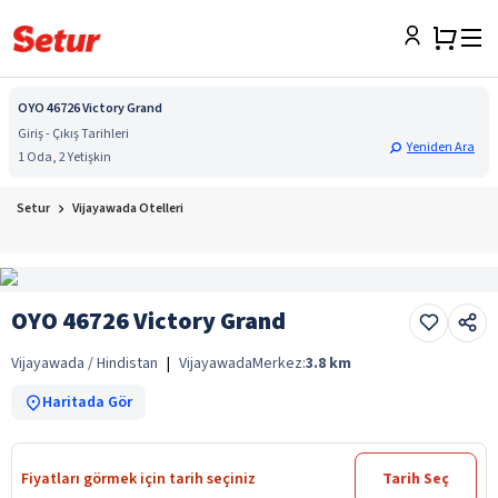
OYO 46726 Victory Grand
Giriş - Çıkış Tarihleri
Yeniden Ara
1 Oda, 2 Yetişkin
Setur
Vijayawada Otelleri
OYO 46726 Victory Grand
Vijayawada / Hindistan
|
Vijayawada
Merkez:
3.8
km
Haritada Gör
Fiyatları görmek için tarih seçiniz
Tarih Seç