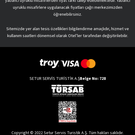
yabancı uyruklu misafirlerden fiyat farkı talep edebilmektedir. Yabancı
uyruklu misafirlere uygulanacak fiyatları çağrı merkezimizden
öğrenebilirsiniz.
Sitemizde yer alan tesis özellikleri bilgilendirme amaçlıdır, hizmet ve
kullanım saatleri dönemsel olarak Otel’ler tarafından değişitirilebilir.
SETUR SERVİS TURİSTİK A.Ş
Belge No: 728
Copyright © 2022 Setur Servis Turistik A.Ş. Tüm hakları saklıdır.