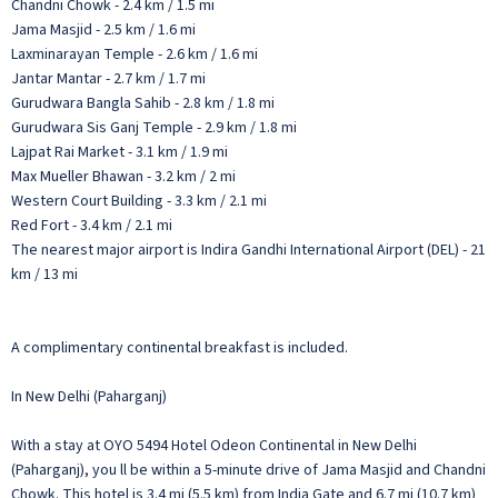
Chandni Chowk - 2.4 km / 1.5 mi
Jama Masjid - 2.5 km / 1.6 mi
Laxminarayan Temple - 2.6 km / 1.6 mi
Jantar Mantar - 2.7 km / 1.7 mi
Gurudwara Bangla Sahib - 2.8 km / 1.8 mi
Gurudwara Sis Ganj Temple - 2.9 km / 1.8 mi
Lajpat Rai Market - 3.1 km / 1.9 mi
Max Mueller Bhawan - 3.2 km / 2 mi
Western Court Building - 3.3 km / 2.1 mi
Red Fort - 3.4 km / 2.1 mi
The nearest major airport is Indira Gandhi International Airport (DEL) - 21
km / 13 mi
A complimentary continental breakfast is included.
In New Delhi (Paharganj)
With a stay at OYO 5494 Hotel Odeon Continental in New Delhi
(Paharganj), you ll be within a 5-minute drive of Jama Masjid and Chandni
Chowk. This hotel is 3.4 mi (5.5 km) from India Gate and 6.7 mi (10.7 km)