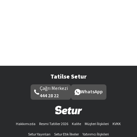
Tatilse Setur
Çağrı Merkezi
WhatsApp
444 28 22
Hakkımızda
Resmi Tatiller 2026
Kalite
Müşteri İlişkileri
KVKK
Setur Yayınları
Setur Etik İlkeler
Yatırımcı İlişkileri