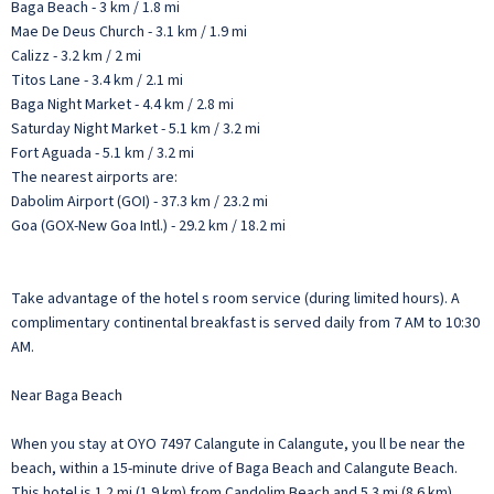
Baga Beach - 3 km / 1.8 mi
Mae De Deus Church - 3.1 km / 1.9 mi
Calizz - 3.2 km / 2 mi
Titos Lane - 3.4 km / 2.1 mi
Baga Night Market - 4.4 km / 2.8 mi
Saturday Night Market - 5.1 km / 3.2 mi
Fort Aguada - 5.1 km / 3.2 mi
The nearest airports are:
Dabolim Airport (GOI) - 37.3 km / 23.2 mi
Goa (GOX-New Goa Intl.) - 29.2 km / 18.2 mi
Take advantage of the hotel s room service (during limited hours). A
complimentary continental breakfast is served daily from 7 AM to 10:30
AM.
Near Baga Beach
When you stay at OYO 7497 Calangute in Calangute, you ll be near the
beach, within a 15-minute drive of Baga Beach and Calangute Beach.
This hotel is 1.2 mi (1.9 km) from Candolim Beach and 5.3 mi (8.6 km)