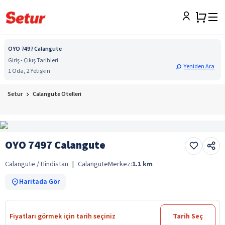
OYO 7497 Calangute
Giriş - Çıkış Tarihleri
Yeniden Ara
1 Oda, 2 Yetişkin
Setur
Calangute Otelleri
OYO 7497 Calangute
Calangute / Hindistan
|
Calangute
Merkez:
1.1
km
Haritada Gör
Fiyatları görmek için tarih seçiniz
Tarih Seç