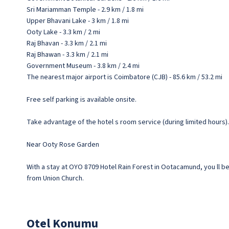
Sri Mariamman Temple - 2.9 km / 1.8 mi
Upper Bhavani Lake - 3 km / 1.8 mi
Ooty Lake - 3.3 km / 2 mi
Raj Bhavan - 3.3 km / 2.1 mi
Raj Bhawan - 3.3 km / 2.1 mi
Government Museum - 3.8 km / 2.4 mi
The nearest major airport is Coimbatore (CJB) - 85.6 km / 53.2 mi
Free self parking is available onsite.
Take advantage of the hotel s room service (during limited hours)
Near Ooty Rose Garden
With a stay at OYO 8709 Hotel Rain Forest in Ootacamund, you ll b
from Union Church.
Otel Konumu