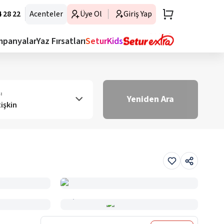
 28 22
Acenteler
Üye Ol
Giriş Yap
mpanyalar
Yaz Fırsatları
SeturKids
ı
Yeniden Ara
tişkin
Haritada Gör