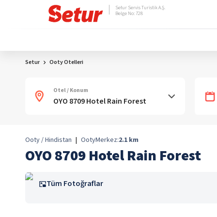
Setur Servis Turistik A.Ş.
Belge No: 728
Setur
Ooty Otelleri
Otel / Konum
Ooty / Hindistan
|
Ooty
Merkez:
2.1
km
OYO 8709 Hotel Rain Forest
Tüm Fotoğraflar