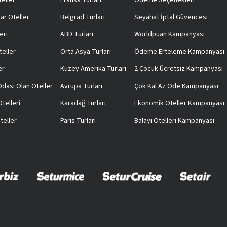
teller
Fransa Turları
Ödeme Seçenekleri
ar Oteller
Belgrad Turları
Seyahat İptal Güvencesi
eri
ABD Turları
Worldpuan Kampanyası
teller
Orta Asya Turları
Ödeme Erteleme Kampanyası
er
Kuzey Amerika Turları
2 Çocuk Ücretsiz Kampanyası
 Odası Olan Oteller
Avrupa Turları
Çok Kal Az Öde Kampanyası
telleri
Karadağ Turları
Ekonomik Oteller Kampanyası
teller
Paris Turları
Balayı Otelleri Kampanyası