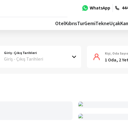
WhatsApp
444
Otel
Kıbrıs
Tur
Gemi
Tekne
Uçak
Ka
Giriş - Çıkış Tarihleri
Kişi, Oda Sayıs
Giriş - Çıkış Tarihleri
1 Oda, 2 Ye