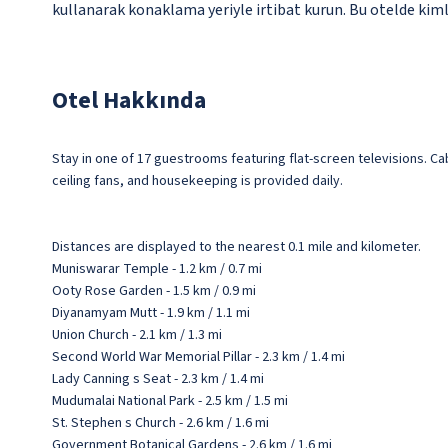
kullanarak konaklama yeriyle irtibat kurun. Bu otelde kim
Otel Hakkında
Stay in one of 17 guestrooms featuring flat-screen televisions. C
ceiling fans, and housekeeping is provided daily.
Distances are displayed to the nearest 0.1 mile and kilometer.
Muniswarar Temple - 1.2 km / 0.7 mi
Ooty Rose Garden - 1.5 km / 0.9 mi
Diyanamyam Mutt - 1.9 km / 1.1 mi
Union Church - 2.1 km / 1.3 mi
Second World War Memorial Pillar - 2.3 km / 1.4 mi
Lady Canning s Seat - 2.3 km / 1.4 mi
Mudumalai National Park - 2.5 km / 1.5 mi
St. Stephen s Church - 2.6 km / 1.6 mi
Government Botanical Gardens - 2.6 km / 1.6 mi