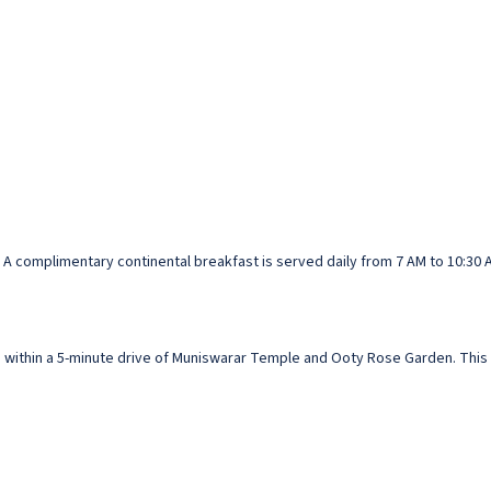
. A complimentary continental breakfast is served daily from 7 AM to 10:30 
e within a 5-minute drive of Muniswarar Temple and Ooty Rose Garden. This h