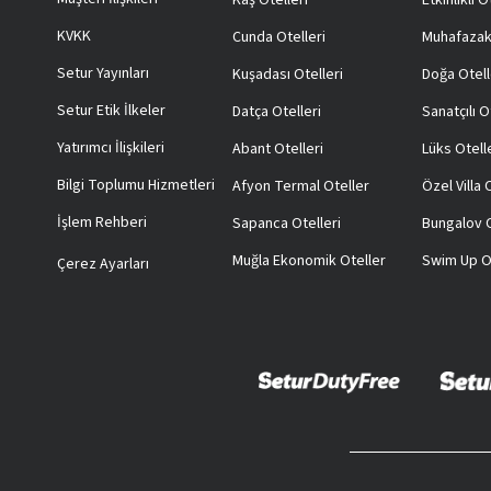
Kaş Otelleri
Etkinlikli O
KVKK
Cunda Otelleri
Muhafazak
Setur Yayınları
Kuşadası Otelleri
Doğa Otell
Setur Etik İlkeler
Datça Otelleri
Sanatçılı O
Yatırımcı İlişkileri
Abant Otelleri
Lüks Otell
Bilgi Toplumu Hizmetleri
Afyon Termal Oteller
Özel Villa
İşlem Rehberi
Sapanca Otelleri
Bungalov O
Muğla Ekonomik Oteller
Swim Up O
Çerez Ayarları