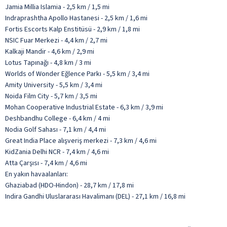
Jamia Millia Islamia - 2,5 km / 1,5 mi
Indraprashtha Apollo Hastanesi - 2,5 km / 1,6 mi
Fortis Escorts Kalp Enstitüsü - 2,9 km / 1,8 mi
NSIC Fuar Merkezi - 4,4 km / 2,7 mi
Kalkaji Mandir - 4,6 km / 2,9 mi
Lotus Tapınağı - 4,8 km / 3 mi
Worlds of Wonder Eğlence Parkı - 5,5 km / 3,4 mi
Amity University - 5,5 km / 3,4 mi
Noida Film City - 5,7 km / 3,5 mi
Mohan Cooperative Industrial Estate - 6,3 km / 3,9 mi
Deshbandhu College - 6,4 km / 4 mi
Nodia Golf Sahası - 7,1 km / 4,4 mi
Great India Place alışveriş merkezi - 7,3 km / 4,6 mi
KidZania Delhi NCR - 7,4 km / 4,6 mi
Atta Çarşısı - 7,4 km / 4,6 mi
En yakın havaalanları:
Ghaziabad (HDO-Hindon) - 28,7 km / 17,8 mi
Indira Gandhi Uluslararası Havalimanı (DEL) - 27,1 km / 16,8 mi