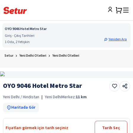
OYO 9046 Hotel Metro Star
Giriş - Çıkış Tarihleri
Yeniden Ara
1 Oda, 2 Yetişkin
Setur
Yeni Delhi Otelleri
Yeni Delhi Otelleri
OYO 9046 Hotel Metro Star
Yeni Delhi / Hindistan
|
Yeni Delhi
Merkez:
11
km
Haritada Gör
Fiyatları görmek için tarih seçiniz
Tarih Seç