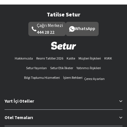
Tatilse Setur
Çağrı Merkezi
WhatsApp
444 28 22
Hakkımızda
Resmi Tatiller 2026
Kalite
Müşteri İlişkileri
KVKK
Setur Yayınları
Setur Etik İlkeler
Yatırımcı İlişkileri
Bilgi Toplumu Hizmetleri
İşlem Rehberi
Çerez Ayarları
Yurt İçi Oteller
Otel Temaları