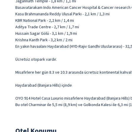
Jagannath Temple - 1,8 km / 1,1 mi
Basavatarakam Indo American Cancer Hospital & Cancer research Ce
Kasu Brahmananda Reddy Ulusal Parkı - 2,1 km / 1,3 mi
KBR National Park - 2,2 km / 1,4 mi
Aditya Trade Centre - 2,7 km / 1,7 mi
Hussain Sagar Gölü - 3,1 km / 1,9 mi
Krishna Kanth Park - 3,2 km / 2 mi
En yakın havaalanı Haydarabad (HYD-Rajiv Gandhi Uluslararası) - 32,
Ücretsiz otopark vardır.
Misafirlere her gün 8.3 ve 10.3 arasında ücretsiz kontinental kahvalt
Haydarabad (Banjara Hills) içinde
OYO 914 Hotel Casa Luxurio misafirlere Haydarabad (Banjara Hills) 
Bu otel Charminar ile 5,5 mi (8,9 km) ve Golkonda Kalesi ile 6,3 mi
Otel Konumu