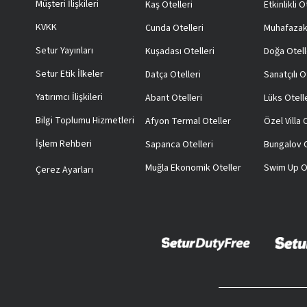
Müşteri İlişkileri
Kaş Otelleri
Etkinlikli O
KVKK
Cunda Otelleri
Muhafazak
Setur Yayınları
Kuşadası Otelleri
Doğa Otell
Setur Etik İlkeler
Datça Otelleri
Sanatçılı O
Yatırımcı İlişkileri
Abant Otelleri
Lüks Otell
Bilgi Toplumu Hizmetleri
Afyon Termal Oteller
Özel Villa
İşlem Rehberi
Sapanca Otelleri
Bungalov O
Muğla Ekonomik Oteller
Swim Up O
Çerez Ayarları