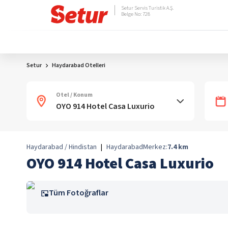
Setur Servis Turistik A.Ş.
Belge No: 728
Setur
Haydarabad Otelleri
Otel / Konum
Haydarabad / Hindistan
|
Haydarabad
Merkez:
7.4
km
OYO 914 Hotel Casa Luxurio
Tüm Fotoğraflar