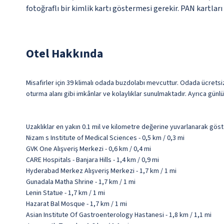
fotoğraflı bir kimlik kartı göstermesi gerekir. PAN kartlar
Otel Hakkında
Misafirler için 39 klimalı odada buzdolabı mevcuttur. Odada ücretsi
oturma alanı gibi imkânlar ve kolaylıklar sunulmaktadır. Ayrıca günl
Uzaklıklar en yakın 0.1 mil ve kilometre değerine yuvarlanarak göst
Nizam s Institute of Medical Sciences - 0,5 km / 0,3 mi
GVK One Alışveriş Merkezi - 0,6 km / 0,4 mi
CARE Hospitals - Banjara Hills - 1,4 km / 0,9 mi
Hyderabad Merkez Alışveriş Merkezi - 1,7 km / 1 mi
Gunadala Matha Shrine - 1,7 km / 1 mi
Lenin Statue - 1,7 km / 1 mi
Hazarat Bal Mosque - 1,7 km / 1 mi
Asian Institute Of Gastroenterology Hastanesi - 1,8 km / 1,1 mi