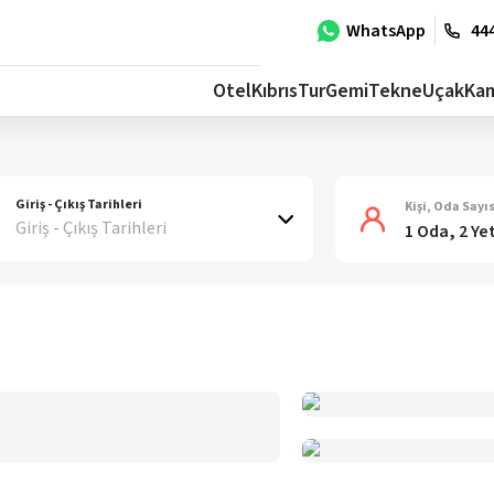
WhatsApp
444
Otel
Kıbrıs
Tur
Gemi
Tekne
Uçak
Ka
Giriş - Çıkış Tarihleri
Kişi, Oda Sayıs
Giriş - Çıkış Tarihleri
1 Oda, 2 Ye