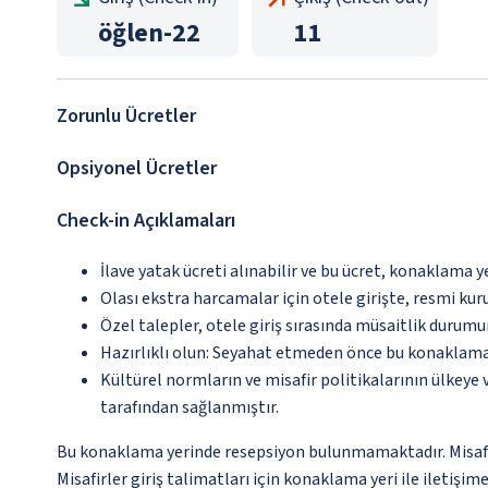
öğlen
-
22
11
Zorunlu Ücretler
Opsiyonel Ücretler
Check-in Açıklamaları
İlave yatak ücreti alınabilir ve bu ücret, konaklama y
Olası ekstra harcamalar için otele girişte, resmi kur
Özel talepler, otele giriş sırasında müsaitlik durumu
Hazırlıklı olun: Seyahat etmeden önce bu konaklama 
Kültürel normların ve misafir politikalarının ülkeye
tarafından sağlanmıştır.
Bu konaklama yerinde resepsiyon bulunmamaktadır. Misafirl
Misafirler giriş talimatları için konaklama yeri ile iletiş