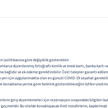
eri politikasına göre değişiklik gösterebilir
umlarca düzenlenmiş fotoğraflı kimlik ve kredi kartı, banka kartı v
na bağlıdır ve ek ödeme gerektirebilir. Özel talepler garanti edile
yeri için uygulanmakta olan en güncel COVID-19 seyahat gereklilik
 ve konaklama yerine göre farklılık gösterebileceğini lütfen unutm
erin giriş düzenlemeleri için rezervasyon onayındaki bilgileri ku
ime geçmelidir. Bu otelde konaklayacak Hint misafirlerin, kaydolmak