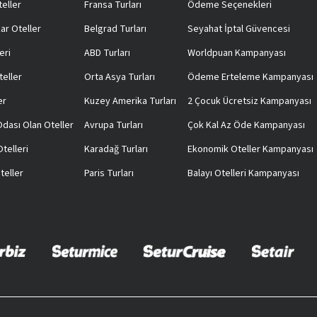
teller
Fransa Turları
Ödeme Seçenekleri
ar Oteller
Belgrad Turları
Seyahat İptal Güvencesi
eri
ABD Turları
Worldpuan Kampanyası
teller
Orta Asya Turları
Ödeme Erteleme Kampanyası
er
Kuzey Amerika Turları
2 Çocuk Ücretsiz Kampanyası
 Odası Olan Oteller
Avrupa Turları
Çok Kal Az Öde Kampanyası
telleri
Karadağ Turları
Ekonomik Oteller Kampanyası
teller
Paris Turları
Balayı Otelleri Kampanyası