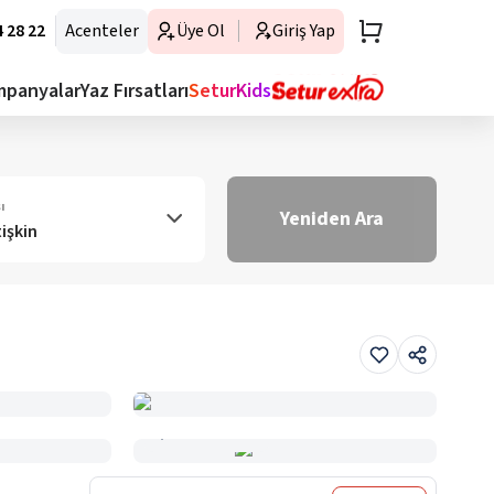
 28 22
Acenteler
Üye Ol
Giriş Yap
mpanyalar
Yaz Fırsatları
SeturKids
ı
Yeniden Ara
tişkin
Haritada Gör