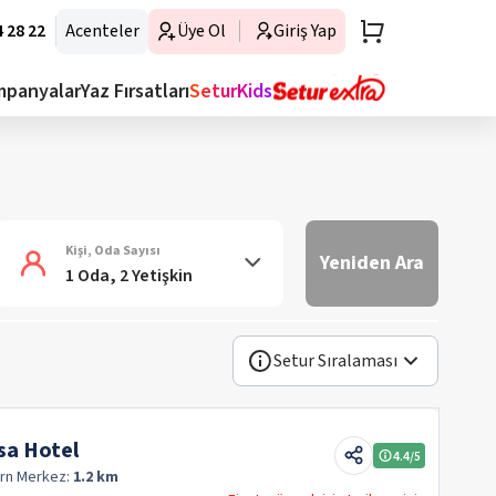
 28 22
Acenteler
Üye Ol
Giriş Yap
mpanyalar
Yaz Fırsatları
SeturKids
Kişi, Oda Sayısı
Yeniden Ara
1 Oda, 2 Yetişkin
Setur Sıralaması
sa Hotel
4.4
/5
orn
Merkez:
1.2 km