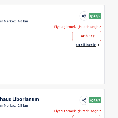
4.6
/5
orn
Merkez:
4.6 km
Fiyatı görmek için tarih seçiniz
Tarih Seç
Oteli İncele
shaus Liborianum
4.9
/5
orn
Merkez:
0.5 km
Fiyatı görmek için tarih seçiniz