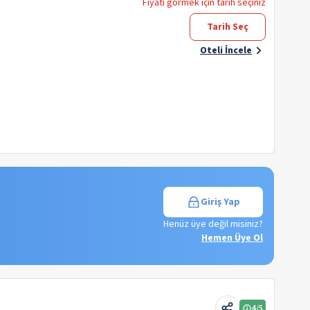
Fiyatı görmek için tarih seçiniz
Tarih Seç
Oteli İncele
Giriş Yap
Henüz üye değil misiniz?
Hemen Üye Ol
4
/5