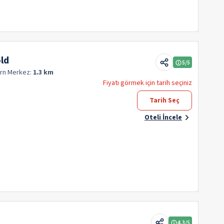
ld
5
/5
orn
Merkez:
1.3 km
Fiyatı görmek için tarih seçiniz
Tarih Seç
Oteli İncele
4.3
/5