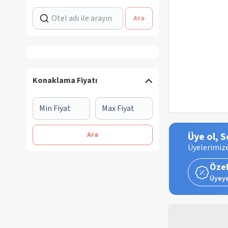
Ara
Konaklama Fiyatı
Ara
Üye ol, S
Üyelerimize
Özel
Üyeye