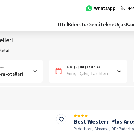
WhatsApp
444
Otel
Kıbrıs
Tur
Gemi
Tekne
Uçak
Ka
lleri
elleri
Giriş - Çıkış Tarihleri
num
Giriş - Çıkış Tarihleri
Best Western Plus Aro
Paderborn, Almanya, DE
· Paderb