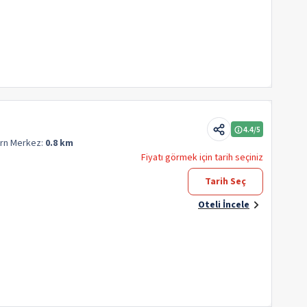
4.4
/5
orn
Merkez:
0.8 km
Fiyatı görmek için tarih seçiniz
Tarih Seç
Oteli İncele