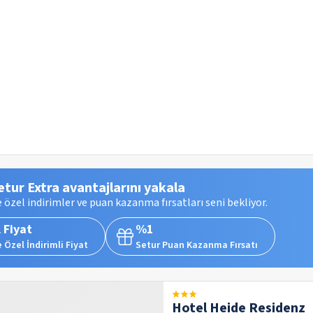
etur Extra avantajlarını yakala
 özel indirimler ve puan kazanma fırsatları seni bekliyor.
 Fiyat
%1
 Özel İndirimli Fiyat
Setur Puan Kazanma Fırsatı
Hotel Heide Residenz