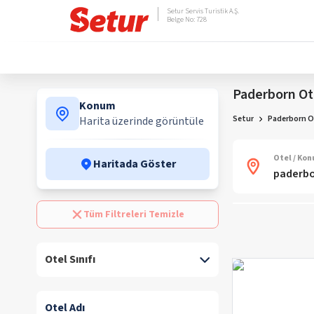
Setur Servis Turistik A.Ş.
Belge No: 728
Paderborn Ote
Konum
Setur
Paderborn Ot
Harita üzerinde görüntüle
Otel / Ko
Haritada Göster
Tüm Filtreleri Temizle
Otel Sınıfı
Otel Adı