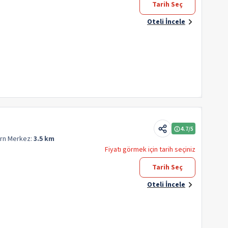
Tarih Seç
Oteli İncele
4.7
/5
orn
Merkez:
3.5 km
Fiyatı görmek için tarih seçiniz
Tarih Seç
Oteli İncele